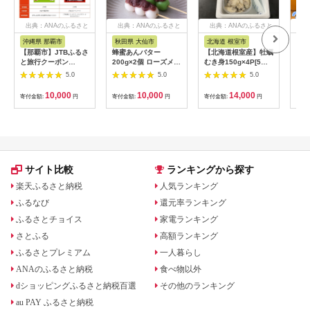
出典：ANAのふるさと
出典：ANAのふるさと
出典：ANAのふるさと
出
納税
納税
納税
沖縄県 那覇市
秋田県 大仙市
北海道 根室市
埼
【那覇市】JTBふるさ
蜂蜜あんバター
【北海道根室産】牡蠣
【2
と旅行クーポン
200g×2個 ローズメイ
むき身150g×4P[5月
予約
（3,000円分）有効期
[あんバター はちみ
下旬以降発送] A-
史！
5.0
5.0
5.0
間3年（Eメール発
つ 発酵バター あん
54007
ムの
行）｜旅行 トラベル
こ 水あめ不使用 秋
水・
10,000
10,000
14,000
寄付金額:
円
寄付金額:
円
寄付金額:
円
寄付
予約 国内旅行 JTB 宿
田県 大仙市]
約3
泊 観光 体験 旅行券
03
宿泊券 旅行予約 ホテ
ル 旅館 チケット 子供
子連れ カップル 家族
人気 おすすめ 旅行ク
ーポン 店頭 オンライ
サイト比較
ランキングから探す
ン ネット予約 電話 有
効期間3年
楽天ふるさと納税
人気ランキング
ふるなび
還元率ランキング
ふるさとチョイス
家電ランキング
さとふる
高額ランキング
ふるさとプレミアム
一人暮らし
ANAのふるさと納税
食べ物以外
dショッピングふるさと納税百選
その他のランキング
au PAY ふるさと納税