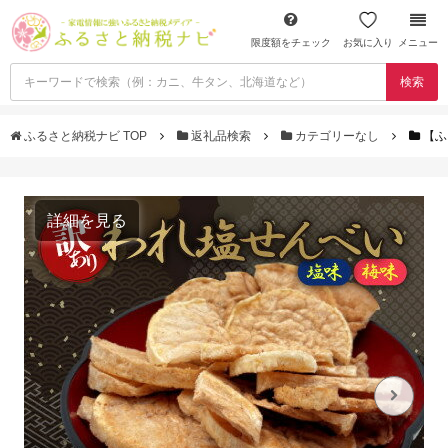
限度額をチェック
お気に入り
メニュー
検索
ふるさと納税ナビ TOP
返礼品検索
カテゴリーなし
【ふ
詳細を見る