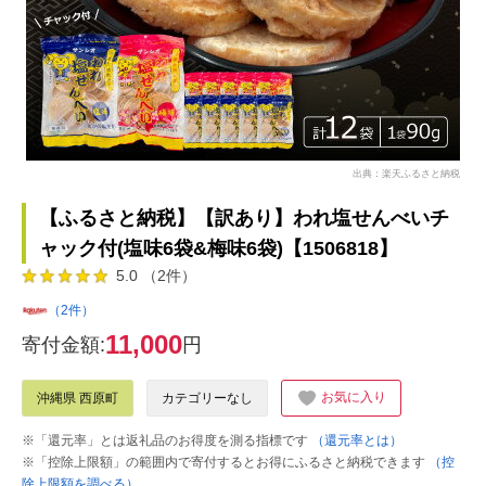
出典：楽天ふるさと納税
【ふるさと納税】【訳あり】われ塩せんべいチ
ャック付(塩味6袋&梅味6袋)【1506818】
5.0 （2件）
（2件）
11,000
寄付金額:
円
お気に入り
沖縄県 西原町
カテゴリーなし
※「還元率」とは返礼品のお得度を測る指標です
（還元率とは）
※「控除上限額」の範囲内で寄付するとお得にふるさと納税できます
（控
除上限額を調べる）