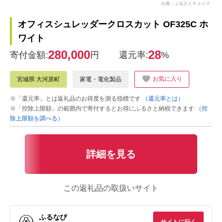
出典：ふるさとチョイス
オフィスシュレッダークロスカット OF325C ホ
ワイト
280,000
28
寄付金額:
円
還元率:
%
お気に入り
宮城県 大河原町
家電・電化製品
※「還元率」とは返礼品のお得度を測る指標です
（還元率とは）
※「控除上限額」の範囲内で寄付するとお得にふるさと納税できます
（控
除上限額を調べる）
詳細を見る
この返礼品の取扱いサイト
ふるなび
サイトに行く