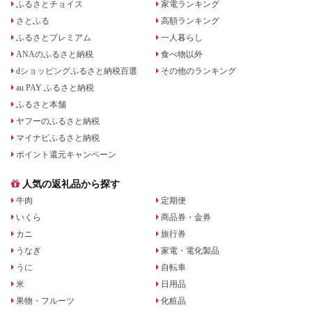
ふるさとチョイス
家電ランキング
さとふる
高額ランキング
ふるさとプレミアム
一人暮らし
ANAのふるさと納税
食べ物以外
dショッピングふるさと納税百選
その他のランキング
au PAY ふるさと納税
ふるさと本舗
ヤフーのふるさと納税
マイナビふるさと納税
ポイント還元キャンペーン
人気の返礼品から探す
牛肉
定期便
いくら
商品券・金券
カニ
旅行券
うなぎ
家電・電化製品
うに
自転車
米
日用品
果物・フルーツ
化粧品