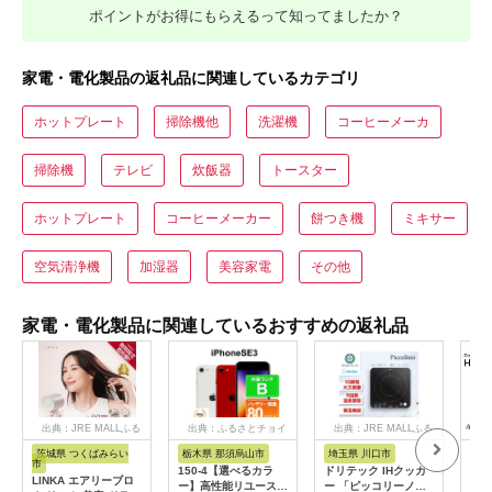
ポイントがお得にもらえるって知ってましたか？
家電・電化製品の返礼品に関連しているカテゴリ
ホットプレート
掃除機他
洗濯機
コーヒーメーカ
掃除機
テレビ
炊飯器
トースター
ホットプレート
コーヒーメーカー
餅つき機
ミキサー
空気清浄機
加湿器
美容家電
その他
家電・電化製品に関連しているおすすめの返礼品
出典：JRE MALLふる
出典：ふるさとチョイ
出典：JRE MALLふる
さと納税
ス
さと納税
茨城県 つくばみらい
栃木県 那須烏山市
埼玉県 川口市
静
市
150-4【選べるカラ
ドリテック IHクッカ
ピア
LINKA エアリーブロ
ー】高性能リユース
ー 「ピッコリーノ」
オー