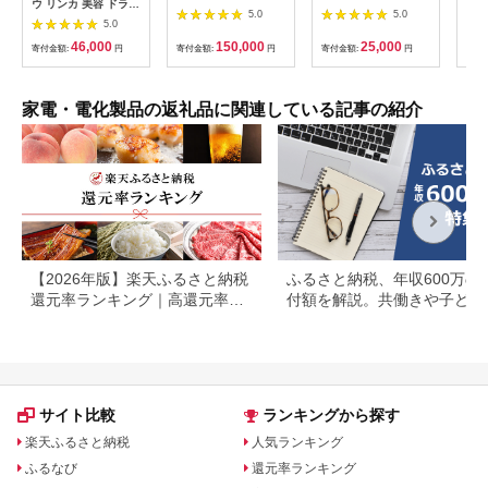
ウ リンカ 美容 ドライ
スマホ Apple
ブラック DI-
ピア
5.0
5.0
ヤー ヘアケア 髪 エス
5.0
iPhoneSE 3 128GB
217BK【1642626】
テ ギフト ラッピング
SIMロック解除済 本
46,000
150,000
25,000
贈呈品 プレゼント 母
寄付金額:
円
寄付金額:
円
寄付金額:
円
寄付
体のみ ｜ 中古 再生品
の日 母の日準備 母の
本体 端末
日ギフト [EV08-NT]
家電・電化製品の返礼品に関連している記事の紹介
【2026年版】楽天ふるさと納税
ふるさと納税、年収600万の
還元率ランキング｜高還元率返
付額を解説。共働きや子ども
礼品をジャンル別に比較
いる場合も
サイト比較
ランキングから探す
楽天ふるさと納税
人気ランキング
ふるなび
還元率ランキング