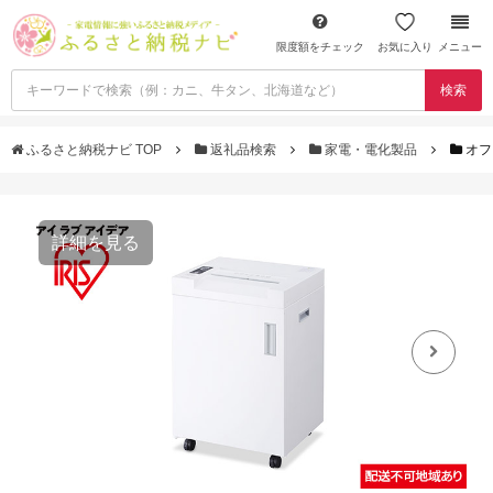
限度額をチェック
お気に入り
メニュー
検索
ふるさと納税ナビ TOP
返礼品検索
家電・電化製品
オフ
詳細を見る