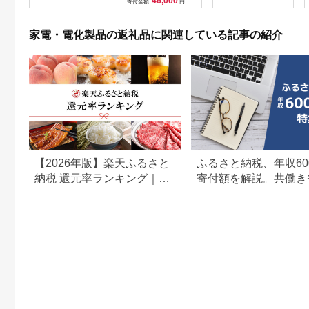
46,000
寄付金額:
円
贈呈品 プレゼント 母
の日 母の日準備 母の
日ギフト [EV08-NT]
家電・電化製品の返礼品に関連している記事の紹介
【2026年版】楽天ふるさと
ふるさと納税、年収60
納税 還元率ランキング｜高
寄付額を解説。共働き
還元率返礼品をジャンル別
どもがいる場合も
に比較