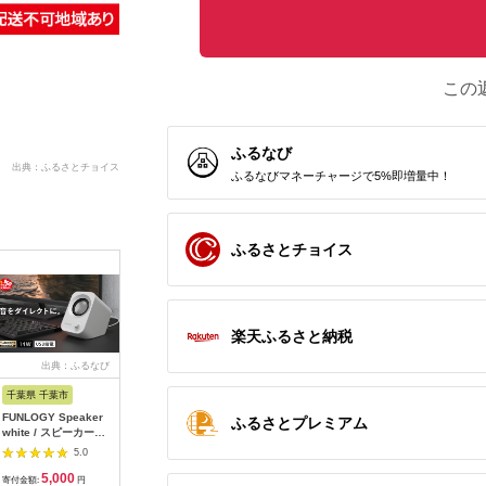
この
ふるなび
出典：ふるさとチョイス
ふるなびマネーチャージで5%即増量中！
ふるさとチョイス
楽天ふるさと納税
出典：ふるなび
出典：ふるなび
出典：ふるなび
出典：ふ
千葉県 千葉市
大阪府 貝塚市
静岡県 浜松市
福島県 磐
FUNLOGY Speaker
乾電池エボルタNEO
ピアノ HP702 ライト
SIGMA 5
ふるさとプレミアム
white / スピーカー
単3・4形 計20本 アル
オーク調 設置作業付
DC DN |
14W出力 家電 高音質
カリ乾電池 パナソニ
ピアノ
Contemp
5.0
5.0
5.0
低音 大音量 インテリ
ック
ーEマウ
5,000
12,000
600,000
2
ア
寄付金額:
円
寄付金額:
円
寄付金額:
円
寄付金額: