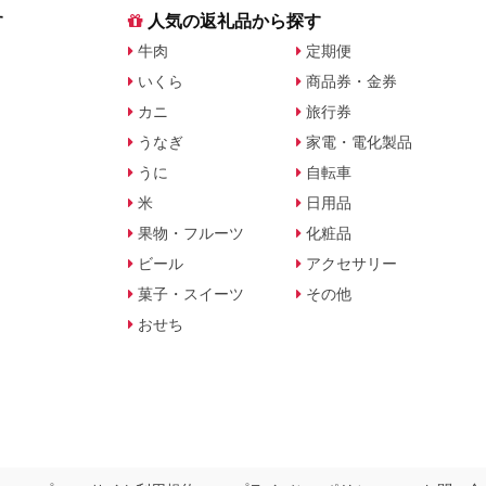
す
人気の返礼品から探す
牛肉
定期便
いくら
商品券・金券
カニ
旅行券
うなぎ
家電・電化製品
うに
自転車
米
日用品
果物・フルーツ
化粧品
ビール
アクセサリー
菓子・スイーツ
その他
おせち