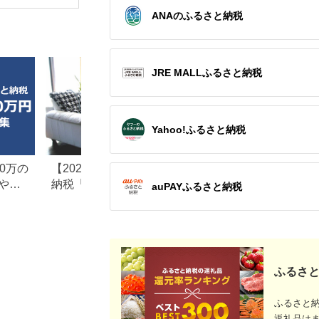
ANAのふるさと納税
JRE MALLふるさと納税
Yahoo!ふるさと納税
0万の
【2026年最新版】ふるさと
楽天ふるさと納税
や子
納税「食べ物以外」返礼品
りの家電探し。お
auPAYふるさと納税
の還元率ランキング！
ンキングまとめ
ふるさと
ふるさと
返礼品は