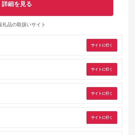
詳細を見る
返礼品の取扱いサイト
サイトに行く
サイトに行く
サイトに行く
るさとプレミ
出典：ふるなび
出典：JRE MALLふる
出典：ふるな
アム
さと納税
梯町
神奈川県 海老名市
大分県 国東市
神奈川県 海老名市
6mm F1.4
MOTTERU(モッテル)
【Canon】 キヤノン
MOTTERU(モッテ
サイトに行く
AC充電器 PD35W
ミラーレス カメラ
ル) Power
orary【ソニ
USB-C 1ポートUSB-
EOS R7 ボディー キ
Delivery65W対応
5.0
5.0
5.0
5.0
ント】
A 1ポート 折りたたみ
ャノン 一眼 家電
USB-C×1ポート、
31,000
11,000
657,000
15,000
式プラグ 急速充電
_0022C
USB-A×1ポート 合計
円
寄付金額:
円
寄付金額:
円
寄付金額:
円