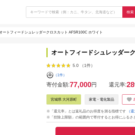
検索
オートフィードシュレッダークロスカット AFSR100C ホワイト
オートフィードシュレッダークロス
5.0 （1件）
（1件）
77,000
28
寄付金額:
円
還元率:
宮城県 大河原町
家電・電化製品
※「還元率」とは返礼品のお得度を測る指標です
（還
※「控除上限額」の範囲内で寄付するとお得にふるさ