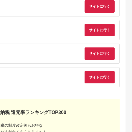
PSE適合製品 2年保証
最大63W AC充電器
(MOT-
かしこく充電 ２年保
サイトに行く
ACPD35WU1) ペー
証（MOT-
ルアイリス【 神奈川
ACPD65WU1） パ
県 海老名市 】
ウダーブルー
サイトに行く
サイトに行く
でこだわ
すすめラ
サイトに行く
納税 還元率ランキングTOP300
納税の制度改定後もお得な
まだまだたくさんあります！