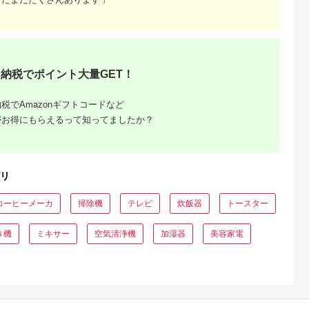
納税でポイント大量GET！
税でAmazonギフトコードなど
がお得にもらえるって知ってましたか？
リ
コーヒーメーカ
掃除機
テレビ
炊飯器
トースター
き機
ミキサー
空気清浄機
加湿器
美容家電