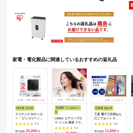
家電・電化製品に関連しているおすすめの返礼品
出典：JRE MALLふる
出典：JRE MALLふる
出典：ふるなび
さと納税
さと納税
茨城県 つくばみらい
埼玉県 川口市
広島県 福山市
市
ドリテック IHクッカ
工具 電子工作用はん
ー 「ピッコリーノ」
LINKA エアリーブロ
だこてセット X-
ブラック DI-
ウ リンカ 美容 ドライ
2000E[BAEG004]工
5.0
5.0
217BK【1642626】
ヤー ヘアケア 髪 エス
具
5.0
25,000
11,000
テ ギフト ラッピング
寄付金額:
円
寄付金額:
円