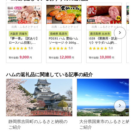
出典：ふるさとチョイ
出典：ふるさとチョイ
出典：ふるさとチョイ
出
ス
ス
ス
大阪府 貝塚市
長崎県 島原市
鹿児島県 出水市
北
『夢一喜』【訳あり】
FD191 ハム 雲仙ハム
i328 《業務用・訳あ
トワ
ロースハム切落し
ソーセージ 小 300g 3
り》サラダハム(約
ム・
650g(ドレッシング付
本 [ 人気 絶品 ハム ソ
800g×2本・計約
5.0
5.0
5.0
き) /小分け 業務用 家
ーセージ セット 詰め
1.6kg) ハム 国産 豚肉
庭用 不揃い 規格外
合わせ おつまみ おか
塩漬 熟成 プレスハム
9,000
12,000
10,000
寄付金額:
円
寄付金額:
円
寄付金額:
円
寄付
130ｇ×5ｐ 切り落と
ず 弁当 冷蔵 国産 小
肉加工品 訳アリ 業務
し 正月 お正月 おせち
分け 一人暮らし 単身
用 サラダ トッピング
クリスマス 9000円
雲仙ハムASTY 長崎県
【ナンチク】
10,000円以下 1万円
島原市 ふるさと納税 ]
ハムの返礼品に関連している記事の紹介
以下
静岡県吉田町のふるさと納税の
大分県国東市のふるさと納税
ご紹介
ご紹介