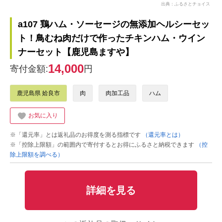
出典：ふるさとチョイス
a107 鶏ハム・ソーセージの無添加ヘルシーセッ
ト！鳥むね肉だけで作ったチキンハム・ウイン
ナーセット【鹿児島ますや】
14,000
寄付金額:
円
鹿児島県 姶良市
肉
肉加工品
ハム
お気に入り
※「還元率」とは返礼品のお得度を測る指標です
（還元率とは）
※「控除上限額」の範囲内で寄付するとお得にふるさと納税できます
（控
除上限額を調べる）
詳細を見る