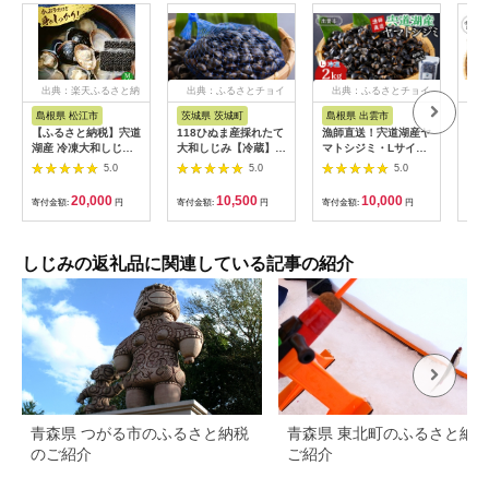
出典：楽天ふるさと納
出典：ふるさとチョイ
出典：ふるさとチョイ
出
税
ス
ス
島根県 松江市
茨城県 茨城町
島根県 出雲市
青
【ふるさと納税】宍道
118ひぬま産採れたて
漁師直送！宍道湖産ヤ
小川
湖産 冷凍大和しじみ
大和しじみ【冷蔵】
マトシジミ・Lサイズ
み(
砂抜き済 Mサイズ
1.5kg
冷凍 2kg ｜ヤマトシ
15
5.0
5.0
5.0
800g×6袋(4.8kg) 島
ジミ 宍道湖産 しじみ
1kg
根県松江市/しじみ市
蜆 貝 冷凍 味噌汁 し
01
20,000
10,500
10,000
寄付金額:
円
寄付金額:
円
寄付金額:
円
寄付
場株式会社
じみ汁 砂抜き 大粒 奥
[ALDK001]
宇賀屋 ふるさと納税
人気 おすすめ 出雲市
しじみの返礼品に関連している記事の紹介
青森県 つがる市のふるさと納税
青森県 東北町のふるさと納
のご紹介
ご紹介