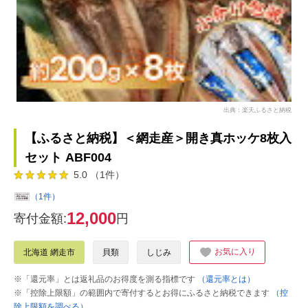
出典：楽天ふるさと納税
【ふるさと納税】＜網走産＞開き真ホッケ8枚入
セット ABF004
5.0 （1件）
（1件）
12,000
寄付金額:
円
お気に入り
北海道 網走市
貝類
しじみ
※「還元率」とは返礼品のお得度を測る指標です
（還元率とは）
※「控除上限額」の範囲内で寄付するとお得にふるさと納税できます
（控
除上限額を調べる）