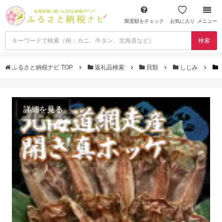
限度額をチェック
お気に入り
メニュー
検索
ふるさと納税ナビ TOP
返礼品検索
貝類
しじみ
詳細を見る