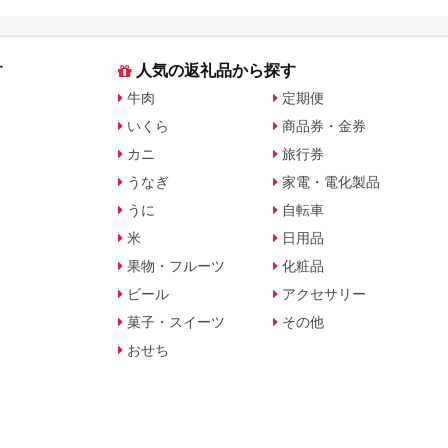
説
す
人気の返礼品から探す
牛肉
定期便
いくら
商品券・金券
カニ
旅行券
うなぎ
家電・電化製品
うに
自転車
米
日用品
果物・フルーツ
化粧品
ビール
アクセサリー
菓子・スイーツ
その他
おせち