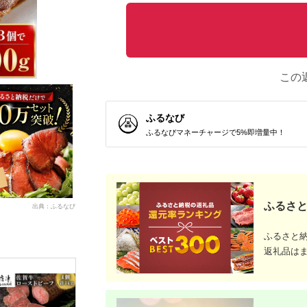
この
ふるなび
ふるなびマネーチャージで5%即増量中！
ふるさと
出典：ふるなび
ふるさと
返礼品は