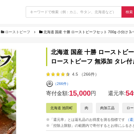
検索
ローストビーフ
北海道 国産 十勝 ローストビーフセット 700g 小分け 
北海道 国産 十勝 ローストビーフ
ローストビーフ 無添加 タレ付
4.5 （266件）
（266件）
15,000
54
寄付金額:
円
還元率:
北海道 池田町
肉
肉加工品
ロー
※「還元率」とは返礼品のお得度を測る指標です
（還
※「控除上限額」の範囲内で寄付するとお得にふるさ