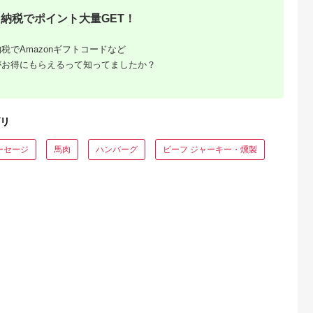
納税でポイント大量GET！
天ふるさと納
出典：楽天ふるさと納
出典：ふるさとチョイ
出典：ふるな
税
税
ス
船町
神奈川県 鎌倉市
神奈川県 鎌倉市
滋賀県 彦根市
税でAmazonギフトコードなど
と納税】熊本
【ふるさと納税】ロー
鎌倉山 チーズケーキ
近江牛 ローストビー
がお得にもらえるって知ってましたか？
牛ロースト
ストビーフの店鎌倉山
詰合せ | スイーツ チ
フ 500g 特上かるび
ロック 約
純生ロールケーキ | ケ
ーズケーキ 詰め合わ
極(きわみ) [ 千成亭 ] 
5.0
5.0
5.0
5.0
50g前後×2)
ーキ スイーツ お菓子
せ セット 人気 おすす
和牛 ギフト プレゼン
8,000
8,000
18,000
47,000
《120日以
おかし 洋菓子 ロール
め 洋菓子 手作り スイ
ト 【 ローストビーフ
円
寄付金額:
円
寄付金額:
円
寄付金額:
円
定(土日祝
ケーキ お取り寄せ ク
ーツギフト プレゼン
】
リーム 人気 おすすめ
ト 濃厚 送料無料 神奈
リ
デザート ギフト プレ
川 鎌倉
ゼント 食べ比べ ふわ
ふわ 送料無料 神奈川
ーセージ
馬肉
ハンバーグ
ビーフ ジャーキー・燻製
鎌倉
円」の寄
品の還元