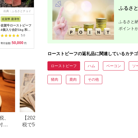
ふるさと
出典：ふるさとチョイ
出典：ふるさとチョイ
出典：楽天ふるさと納
出典：楽
ス
ス
税
佐賀県 唐津市
奈良県 三宅町
神奈川県 鎌倉市
熊本県 御
ふるさと納
佐賀牛ローストビーフ
お肉屋さん 国産 和牛
【ふるさと納税】ロー
【ふるさ
ポイント
4個入り合計1kg 和牛
ローストビーフ 約
ストビーフの店鎌倉山
県産 あか
肉 おつまみ「2024年
600 ～ 650g 冷凍 お
黒毛和牛サーロインロ
ビーフ用ブ
5.0
5.0
5.0
令和6年」
取り寄せ グルメ お中
ーストビーフ500g |
500g(約2
50,000
17,000
88,000
1
元 お歳暮 内祝 贈り物
ローストビーフ 肉 お
肉のみやべ
寄付金額:
円
寄付金額:
円
寄付金額:
円
寄付金額:
贈答 お祝い 誕生日 プ
肉 牛肉 和牛 人気 有
内に出荷予
レゼント 母の日 父の
名 おすすめ ソース ギ
除く)》
ローストビーフの返礼品に関連しているカテゴ
日 ギフト おつまみ
フト 黒毛和牛 サーロ
イン 高級 国産牛 柔ら
かい 肉料理 贈答 ギフ
ローストビーフ
ハム
ベーコン
ソ
ト お取り寄せ 送料無
料 鎌倉 神奈川
猪肉
鹿肉
その他
税、
【2026年最新】ふるさと納
ふるさと納税「2万
付し
税で50万円寄付！おすすめ
付でもらえる返礼
｜10
の返礼品まとめ
率ランキング