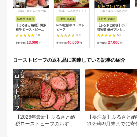
出典：楽天ふるさと納
出典：ふるさとチョイ
出典：楽天ふるさと納
税
ス
税
福岡県 糸島市
三重県 鳥羽市
長野県 東御市
【ふるさと納税】博多
N-24松阪牛ロースト
【ふるさと納税】小田
和牛 ローストビーフ
ビーフ
切牧場 信州プレミア
300g 糸島市 / ヒサダ
ム 牛ローストビーフ
5.0
5.0
5.0
ヤフーズ 牛肉 惣菜 黒
約500g ギフト 国産
13,000
40,000
27,000
毛和牛 [AIA008]
和牛 牛肉 惣菜 冷凍
寄付金額:
円
寄付金額:
円
寄付金額:
円
13000円 1万3千円
贈り物 お中元 お歳暮
ご褒美 贈答用 記念日
お取り寄せ 贅沢 信州
ローストビーフの返礼品に関連している記事の紹介
長野県
【2026年最新】ふるさと納
【要注意】ふるさと納
税ローストビーフのおすす
2026年9月末までに寄
め返礼品ランキング｜選び
ないと損する可能性大