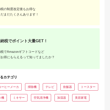
納税の制度改定後もお得な
るさとチョイ
出典：ふるさとチョイ
出典：ふるさとチョイ
出典：auPAYふるさと
ス
ス
ス
まだまだたくさんあります！
城市
群馬県 昭和村
宮城県 大河原町
栃木県 栃木市
城市 木枠フ
バルミューダ
衣類乾燥 除湿機 除湿
日立 エアコン 【標準
ー MFH-
GreenFan Studio
器 コンプレッサー式
取付工事込み】 メガ
A)_ ヒーター
DCモータ扇風機
除湿量 7L IJC-P70-H
暖 白くまくん XKシ
5.0
5.0
5.0
5.0
ター 暖房
AGR01JP-WH（ホワ
グレー 梅雨 洗濯物干
ーズ【 10畳用 】寒
5,000
98,000
60,000
1,131,000
 おすすめ 送
イト）
し 室内物干し 部屋干
地仕様 200Vタイプ
円
寄付金額:
円
寄付金額:
円
寄付金額:
答 ギフト プ
し 結露対策 節電 省エ
RAS-XK2826D-W フ
納税でポイント大量GET！
冬物 愛知県
ネ 花粉対策 湿気 寝室
ィルター自動お掃除
々
タオル アイリスオー
能付 生活家電 日用品
33】
ヤマ
人気 おすすめ 】
税でAmazonギフトコードなど
がお得にもらえるって知ってましたか？
るカテゴリ
コーヒーメーカ
掃除機
テレビ
炊飯器
トースター
でこだわ
き機
ミキサー
空気清浄機
加湿器
美容家電
すすめラ