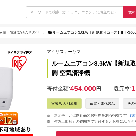
検索
家電・電化製品のその他
ルームエアコン3.6kW【新規取付コース】IHF-36
アイリスオーヤマ
ルームエアコン3.6kW【新規取付
調 空気清浄機
454,000
1
寄付金額:
円
還元率:
宮城県 大河原町
家電・電化製品
その
※「還元率」とは返礼品のお得度を測る指標です
（還
※「控除上限額」の範囲内で寄付するとお得にふるさ