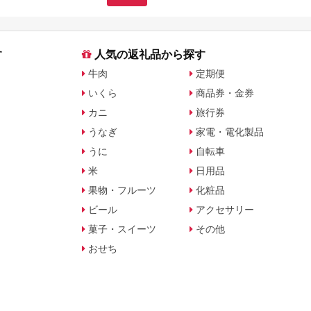
す
人気の返礼品から探す
牛肉
定期便
いくら
商品券・金券
カニ
旅行券
うなぎ
家電・電化製品
うに
自転車
米
日用品
果物・フルーツ
化粧品
ビール
アクセサリー
菓子・スイーツ
その他
おせち