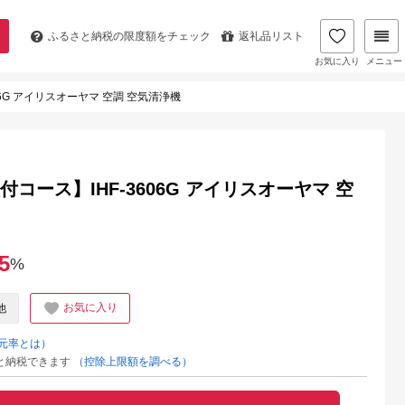
ふるさと納税の
限度額をチェック
返礼品リスト
お気に入り
メニュー
06G アイリスオーヤマ 空調 空気清浄機
コース】IHF-3606G アイリスオーヤマ 空
5
%
お気に入り
他
元率とは）
と納税できます
（控除上限額を調べる）