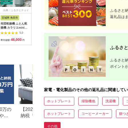
ふるさと
出典：ふるさとチョイ
出典：ANAのふるさと
出典：ふるさとチョイ
出典：ふ
ス
納税
ス
返礼品は
宮城県 角田市
埼玉県 さいたま市
埼玉県 さいたま市
愛知県 安
布団乾燥機 ふとん乾
リズム 大風量2重反転
リズム 大風量2重反転
愛知県安
燥機 カラリエmini
ファン搭載サーキュレ
ファン搭載卓上ファン
ットヒータ
TURBO JSK-S10-G
ーター Silky Wind
Silky Wind Mini＜カ
321ET(D
5.0
5.0
5.0
グリーン
Circulator ライトグ
ラー選択可＞
フットヒー
46,000
65,000
12,000
5
レー 【11100-
木枠 人気
寄付金額:
円
寄付金額:
円
寄付金額:
円
寄付金額:
1822】
料無料 贈
ふるさと
レゼント 
安城市 広
【14283
ふるさと納
ポイント
家電・電化製品のその他の返礼品に関連してい
ホットプレート
掃除機他
洗濯機
0万の
【2026年最新版】ふるさと
楽天ふるさと納税
ホットプレート
コーヒーメーカー
餅つ
や子
納税「食べ物以外」返礼品
りの家電探し。お
の還元率ランキング！
ンキングまとめ
その他