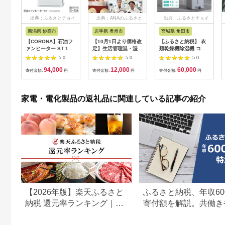
出典：ふるさとチョイ
出典：ANAのふるさと
出典：ふるさとチョイ
ス
納税
ス
新潟県 妙高市
岩手県 奥州市
宮城県 角田市
【CORONA】石油フ
【10月1日より価格改
【ふるさと納税】 衣
ァンヒーター ST 10
定】生活管理温・湿度
類乾燥機除湿機 コン
～13畳用 パールホワ
計 TM-2441 [AJ049]
プレッサー式 アイリ
5.0
5.0
5.0
イト FH-
スオーヤマ 7L グレー
94,000
12,000
60,000
ST3625BY(W)
15畳 コンプレッサー
寄付金額:
円
寄付金額:
円
寄付金額:
円
静音 除湿. 乾燥 部屋
干し 洗濯物 衣類 コン
パクト パワフル 自動
家電・電化製品の返礼品に関連している記事の紹介
運転 切タイマー お手
入れ簡単 家電 電化製
品 おすすめ 人気 アイ
リス IJC-P70-H
【2026年版】楽天ふるさと
ふるさと納税、年収60
納税 還元率ランキング｜高
寄付額を解説。共働き
還元率返礼品をジャンル別
どもがいる場合も