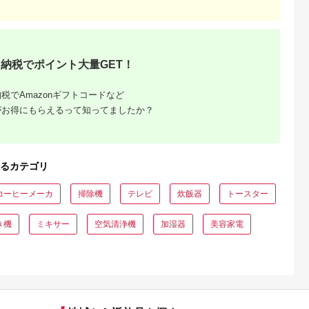
納税でポイント大量GET！
税でAmazonギフトコードなど
がお得にもらえるって知ってましたか？
るカテゴリ
コーヒーメーカ
掃除機
テレビ
炊飯器
トースター
き機
ミキサー
空気清浄機
加湿器
美容家電