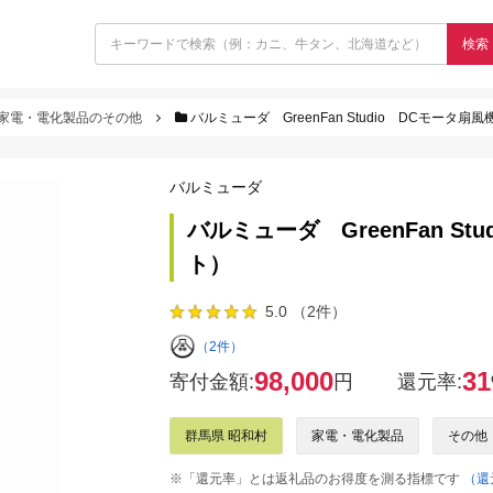
検索
家電・電化製品のその他
バルミューダ GreenFan Studio DCモータ扇風
バルミューダ
バルミューダ GreenFan St
ト）
5.0 （2件）
（2件）
98,000
31
寄付金額:
円
還元率:
群馬県 昭和村
家電・電化製品
その他
※「還元率」とは返礼品のお得度を測る指標です
（還