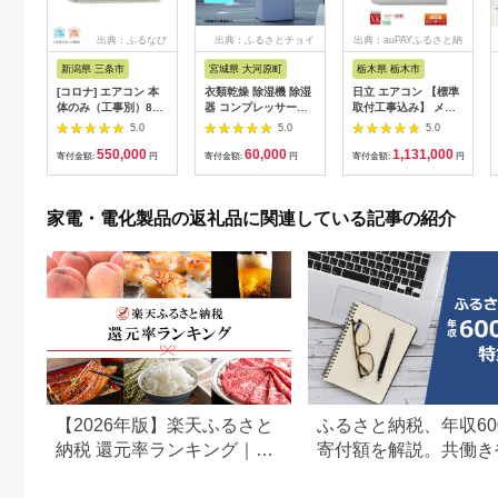
出典：ふるなび
出典：ふるさとチョイ
出典：auPAYふるさと納
ス
税
新潟県 三条市
宮城県 大河原町
栃木県 栃木市
[コロナ] エアコン 本
衣類乾燥 除湿機 除湿
日立 エアコン 【標準
体のみ（工事別）8畳
器 コンプレッサー式
取付工事込み】 メガ
用 単相100V CSH-
除湿量 7L IJC-P70-H
暖 白くまくん XKシリ
5.0
5.0
5.0
S25AR(W) 省エネ&清
グレー 梅雨 洗濯物干
ーズ【 10畳用 】寒冷
550,000
60,000
1,131,000
潔機能充実 リララSシ
し 室内物干し 部屋干
地仕様 200Vタイプ
寄付金額:
円
寄付金額:
円
寄付金額:
円
リーズ （エアコン）
し 結露対策 節電 省エ
RAS-XK2826D-W フ
ネ 花粉対策 湿気 寝室
ィルター自動お掃除機
タオル アイリスオー
能付 生活家電 日用品
家電・電化製品の返礼品に関連している記事の紹介
ヤマ
人気 おすすめ 】
【2026年版】楽天ふるさと
ふるさと納税、年収60
納税 還元率ランキング｜高
寄付額を解説。共働き
還元率返礼品をジャンル別
どもがいる場合も