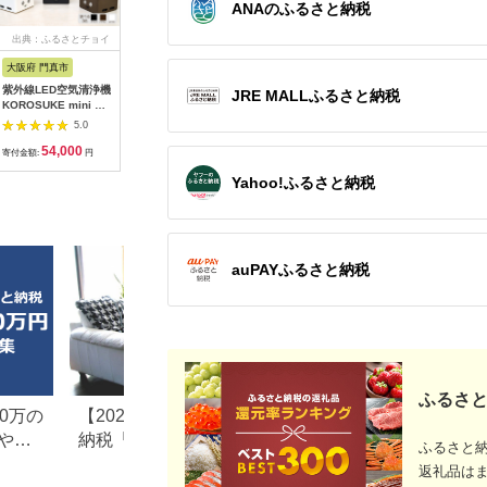
ANAのふるさと納税
出典：ふるさとチョイ
出典：ANAのふるさと
出典：ふるさとチョイ
出典：A
ス
納税
ス
大阪府 門真市
岩手県 奥州市
埼玉県 さいたま市
埼玉県 さ
紫外線LED空気清浄機
【10月1日より価格改
リズム 大風量2重反転
リズム 大
JRE MALLふるさと納税
KOROSUKE mini 卓
定】生活管理温・湿度
ファン搭載卓上ファン
ファン搭
上 コンパクト 空気清
計 TM-2441 [AJ049]
Silky Wind Mini＜カ
ーター Sil
5.0
5.0
5.0
浄機 除菌【活性酸素
ラー選択可＞
Circula
54,000
12,000
12,000
6
有害物質分解 メンテ
レー 【11
寄付金額:
円
寄付金額:
円
寄付金額:
円
寄付金額:
ナンスフリー 安全性
1822】
Yahoo!ふるさと納税
二酸化チタン粒子 ミ
ニサイズ 大阪府 門真
市 】
auPAYふるさと納税
ふるさと
0万の
【2026年最新版】ふるさと
楽天ふるさと納税
や子
納税「食べ物以外」返礼品
りの家電探し。お
ふるさと
の還元率ランキング！
ンキングまとめ
返礼品は