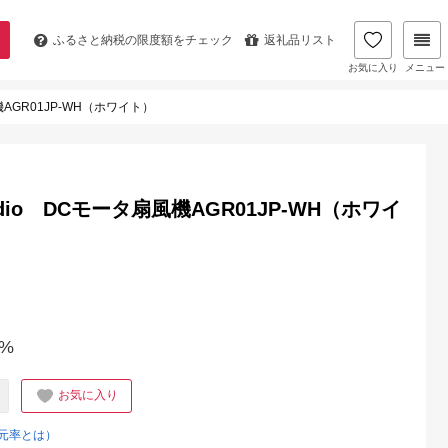
ふるさと納税の
限度額をチェック
返礼品リスト
お気に入り
メニュー
機AGR01JP-WH（ホワイト）
udio DCモータ扇風機AGR01JP-WH（ホワイ
%
お気に入り
元率とは）