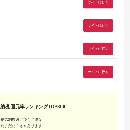
サイトに行く
NAのふるさと
出典：ふるさとチョイ
出典：ふるさとチョイ
出典：ふるさとチョ
納税
ス
ス
いたま市
宮城県 角田市
宮城県 角田市
新潟県 妙高市
風量2重反転
【ふるさと納税】 衣
布団乾燥機 ふとん乾
【CORONA】石油フ
サイトに行く
載サーキュレ
類乾燥機除湿機 コン
燥機 カラリエmini
ァンヒーター ST 10
ky Wind
プレッサー式 アイリ
TURBO JSK-S10-G
～13畳用 パールホワ
5.0
5.0
5.0
5.0
tor ライトグ
スオーヤマ 7L グレー
グリーン
イト FH-
5,000
60,000
46,000
94,000
100-
15畳 コンプレッサー
ST3625BY(W)
円
寄付金額:
円
寄付金額:
円
寄付金額:
円
静音 除湿. 乾燥 部屋
干し 洗濯物 衣類 コン
サイトに行く
パクト パワフル 自動
運転 切タイマー お手
入れ簡単 家電 電化製
品 おすすめ 人気 アイ
リス IJC-P70-H
サイトに行く
納税 還元率ランキングTOP300
でこだわ
すすめラ
納税の制度改定後もお得な
まだまだたくさんあります！