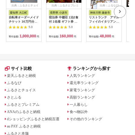
出典：ふるさとチョイ
出典：ふるさとプレミ
出典：ふるなび
ス
アム
愛知県 大口町
長野県 小諸市
神奈川県 鎌倉市
京
自転車オーダーメイド
宿泊券 中棚荘 1泊2食
リストランテ アマル
専門
チケット 30万円分
付 2名様 ギフト券 チ
フィイのイタリアンデ
菜と
【1360365】
ケット 券 宿泊 旅行
ィナーコースA ペア
池】
5.0
5.0
5.0
温泉 食事
券
鳥コ
064
1,000,000
160,000
48,000
寄付金額:
円
寄付金額:
円
寄付金額:
円
寄付
サイト比較
ランキングから探す
楽天ふるさと納税
人気ランキング
ふるなび
還元率ランキング
ふるさとチョイス
家電ランキング
さとふる
高額ランキング
ふるさとプレミアム
一人暮らし
ANAのふるさと納税
食べ物以外
dショッピングふるさと納税百選
その他のランキング
au PAY ふるさと納税
ふるさと本舗