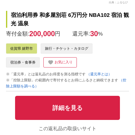
出典：ふるなび
宿泊利用券 和多屋別荘 6万円分 NBA102 宿泊 観
光 温泉
200,000
30
寄付金額:
円
還元率:
%
佐賀県 嬉野市
旅行・チケット・カタログ
お気に入り
宿泊券・食事券
※「還元率」とは返礼品のお得度を測る指標です
（還元率とは）
※「控除上限額」の範囲内で寄付するとお得にふるさと納税できます
（控
除上限額を調べる）
詳細を見る
この返礼品の取扱いサイト