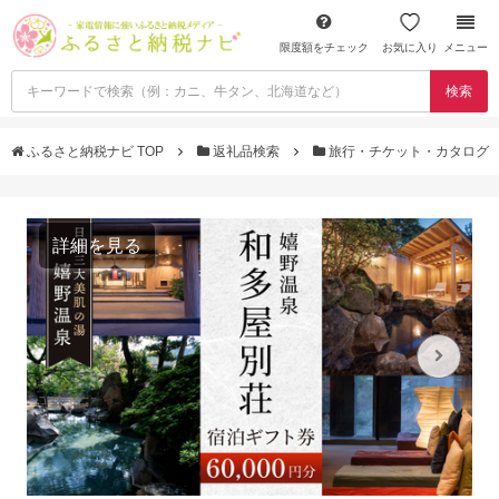
限度額をチェック
お気に入り
メニュー
検索
ふるさと納税ナビ TOP
返礼品検索
旅行・チケット・カタログ
詳細を見る