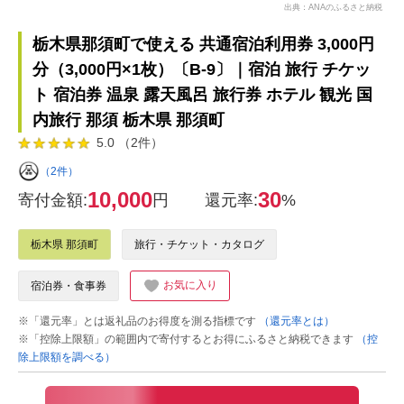
出典：ANAのふるさと納税
栃木県那須町で使える 共通宿泊利用券 3,000円
分（3,000円×1枚）〔B-9〕｜宿泊 旅行 チケッ
ト 宿泊券 温泉 露天風呂 旅行券 ホテル 観光 国
内旅行 那須 栃木県 那須町
5.0 （2件）
（2件）
10,000
30
寄付金額:
円
還元率:
%
栃木県 那須町
旅行・チケット・カタログ
お気に入り
宿泊券・食事券
※「還元率」とは返礼品のお得度を測る指標です
（還元率とは）
※「控除上限額」の範囲内で寄付するとお得にふるさと納税できます
（控
除上限額を調べる）