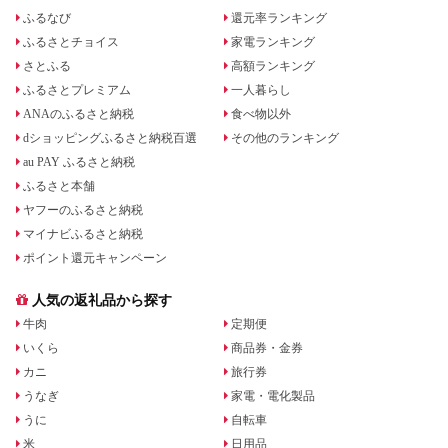
ふるなび
還元率ランキング
ふるさとチョイス
家電ランキング
さとふる
高額ランキング
ふるさとプレミアム
一人暮らし
ANAのふるさと納税
食べ物以外
dショッピングふるさと納税百選
その他のランキング
au PAY ふるさと納税
ふるさと本舗
ヤフーのふるさと納税
マイナビふるさと納税
ポイント還元キャンペーン
人気の返礼品から探す
牛肉
定期便
いくら
商品券・金券
カニ
旅行券
うなぎ
家電・電化製品
うに
自転車
米
日用品