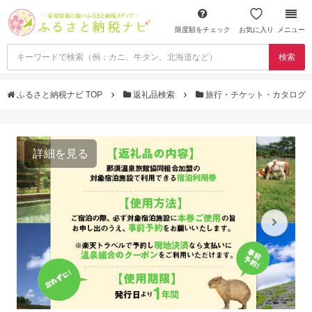
限度額をチェック
お気に入り
メニュー
検索
ふるさと納税ナビ TOP
返礼品検索
旅行・チケット・カタログ
詳細を見る