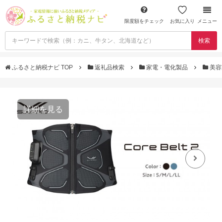
限度額をチェック
お気に入り
メニュー
検索
ふるさと納税ナビ TOP
返礼品検索
家電・電化製品
美容
詳細を見る