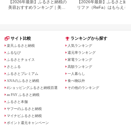
【2026年最新】ふるさと納税の
【2026年最新】ふるさと納
美容おすすめランキング｜美容
リファ（ReFa）はもらえる
家電・コスメ・スキンケアを比
ャワーヘッド・ドライヤー対
較
返礼品を徹底解説
サイト比較
ランキングから探す
楽天ふるさと納税
人気ランキング
ふるなび
還元率ランキング
ふるさとチョイス
家電ランキング
さとふる
高額ランキング
ふるさとプレミアム
一人暮らし
ANAのふるさと納税
食べ物以外
dショッピングふるさと納税百選
その他のランキング
au PAY ふるさと納税
ふるさと本舗
ヤフーのふるさと納税
マイナビふるさと納税
ポイント還元キャンペーン