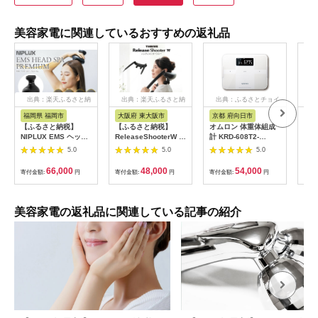
美容家電に関連しているおすすめの返礼品
出典：楽天ふるさと納
出典：楽天ふるさと納
出典：ふるさとチョイ
出
税
税
ス
福岡県 福岡市
大阪府 東大阪市
京都 府向日市
長
【ふるさと納税】
【ふるさと納税】
オムロン 体重体組成
【ふ
NIPLUX EMS ヘッ
ReleaseShooterW ハ
計 KRD-608T2-
重力
ド・フェイシャルケア
ンディマッサージャー
W[№5223-0165]
R1
5.0
5.0
5.0
HEAD SPA
MD-8020 - ダブルヘ
| 
PREMIUM NP-
ッドで首、肩、腰をし
ージ
66,000
48,000
54,000
寄付金額:
円
寄付金額:
円
寄付金額:
円
寄付
EHSP23BK アタッチ
っかりマッサージ！簡
無重
メント付 頭皮ケア 頭
単操作と安全機能付き
村 
皮マッサージ ヘッド
家庭用マッサージャ
スパ 美顔器 マッサー
ー 送料無料
美容家電の返礼品に関連している記事の紹介
ジ ボディケア リフト
ケア フェイスケア ス
カルプ ボディ 全身 防
水 美容 美容家電 福岡
市 福岡