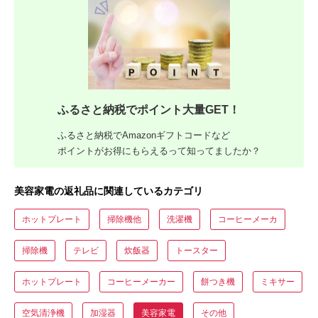
ふるさと納税でポイント大量GET！
ふるさと納税でAmazonギフトコードなど
ポイントがお得にもらえるって知ってましたか？
美容家電の返礼品に関連しているカテゴリ
ホットプレート
掃除機他
洗濯機
コーヒーメーカ
掃除機
テレビ
炊飯器
トースター
ホットプレート
コーヒーメーカー
餅つき機
ミキサー
空気清浄機
加湿器
美容家電
その他