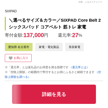
出典：ふるさとチョイス
SIXPAD
＼選べるサイズ＆カラー／SIXPAD Core Belt 2
シックスパッド コアベルト 筋トレ 家電
137,000
27
寄付金額:
円
還元率:
%
愛知県 名古屋市
家電・電化製品
美容家電
お気に入り
※「還元率」とは返礼品のお得度を測る指標です
（還元率とは）
※「控除上限額」の範囲内で寄付するとお得にふるさと納税できます
（控
除上限額を調べる）
詳細を見る