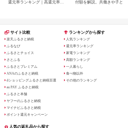
還元率ランキング｜高還元率返
付額を解説。共働きや子ども
礼品をジャンル別に比較
いる場合も
サイト比較
ランキングから探す
楽天ふるさと納税
人気ランキング
ふるなび
還元率ランキング
ふるさとチョイス
家電ランキング
さとふる
高額ランキング
ふるさとプレミアム
一人暮らし
ANAのふるさと納税
食べ物以外
dショッピングふるさと納税百選
その他のランキング
au PAY ふるさと納税
ふるさと本舗
ヤフーのふるさと納税
マイナビふるさと納税
ポイント還元キャンペーン
人気の返礼品から探す