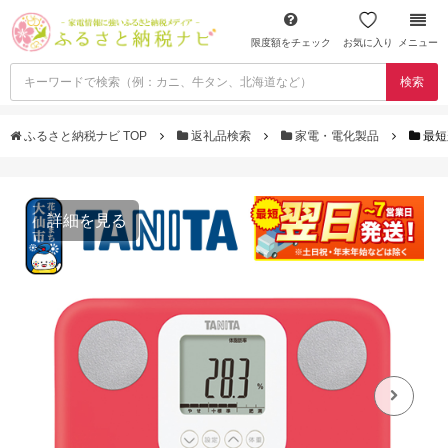
限度額をチェック
お気に入り
メニュー
検索
ふるさと納税ナビ TOP
返礼品検索
家電・電化製品
最短
詳細を見る