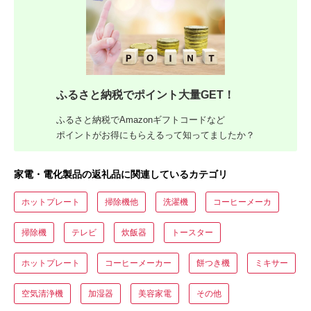
ふるさと納税でポイント大量GET！
ふるさと納税でAmazonギフトコードなど
ポイントがお得にもらえるって知ってましたか？
家電・電化製品の返礼品に関連しているカテゴリ
ホットプレート
掃除機他
洗濯機
コーヒーメーカ
掃除機
テレビ
炊飯器
トースター
ホットプレート
コーヒーメーカー
餅つき機
ミキサー
空気清浄機
加湿器
美容家電
その他