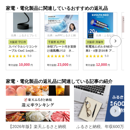
家電・電化製品に関連しているおすすめの返礼品
出典：ふるさとプレミ
出典：auPAYふるさと納
出典：ふるなび
出
アム
税
大阪府 守口市
千葉県 松戸市
大阪府 貝塚市
茨
市
スパイラルシリコンケ
冷却プレート付き首掛
乾電池エボルタNEO
LI
ーブル CtoC 1m(ホワ
け扇風機LY12 ネイ
単3・4形 計20本 アル
プス
イト) [2558]
ビー
カリ乾電池 パナソニ
5.0
5.0
5.0
ヘア
ック
リラ
10,000
23,000
12,000
寄付金額:
円
寄付金額:
円
寄付金額:
円
サー
寄付
ー 頭
家電・電化製品の返礼品に関連している記事の紹介
【2026年版】楽天ふるさと納税
ふるさと納税、年収600万の