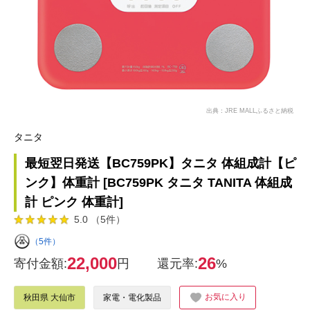
出典：JRE MALLふるさと納税
タニタ
最短翌日発送【BC759PK】タニタ 体組成計【ピ
ンク】体重計 [BC759PK タニタ TANITA 体組成
計 ピンク 体重計]
5.0 （5件）
（5件）
22,000
26
寄付金額:
円
還元率:
%
お気に入り
秋田県 大仙市
家電・電化製品