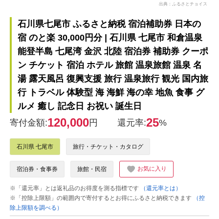
出典：ふるさとチョイス
石川県七尾市 ふるさと納税 宿泊補助券 日本の
宿 のと楽 30,000円分 | 石川県 七尾市 和倉温泉
能登半島 七尾湾 金沢 北陸 宿泊券 補助券 クーポ
ン チケット 宿泊 ホテル 旅館 温泉旅館 温泉 名
湯 露天風呂 復興支援 旅行 温泉旅行 観光 国内旅
行 トラベル 体験型 海 海鮮 海の幸 地魚 食事 グ
ルメ 癒し 記念日 お祝い 誕生日
120,000
25
寄付金額:
円
還元率:
%
石川県 七尾市
旅行・チケット・カタログ
お気に入り
宿泊券・食事券
旅館・民宿
※「還元率」とは返礼品のお得度を測る指標です
（還元率とは）
※「控除上限額」の範囲内で寄付するとお得にふるさと納税できます
（控
除上限額を調べる）