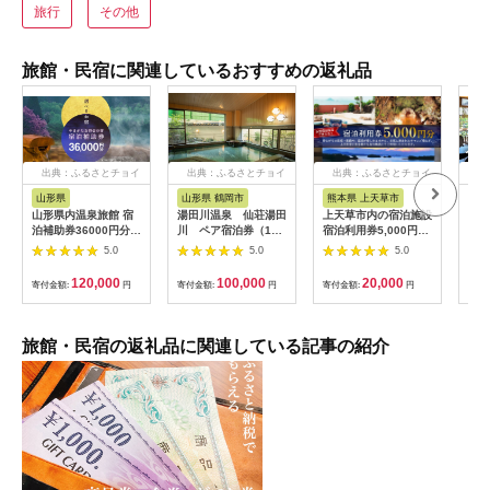
旅行
その他
旅館・民宿に関連しているおすすめの返礼品
出典：ふるさとチョイ
出典：ふるさとチョイ
出典：ふるさとチョイ
出
ス
ス
ス
山形県
山形県 鶴岡市
熊本県 上天草市
福
山形県内温泉旅館 宿
湯田川温泉 仙荘湯田
上天草市内の宿泊施設
グラ
泊補助券36000円分
川 ペア宿泊券（1泊
宿泊利用券5,000円分
邸 
（やまがた女将会の
2食付）【詣でる つか
宿泊券 クーポン ホテ
ンフ
5.0
5.0
5.0
宿） 旅行 温泉 宿泊
る 頂きます】（山形
ル 旅館 旅行 熊本県
露天
温泉宿 補助券 温泉旅
県鶴岡市） ペット可
上天草市
2食
120,000
100,000
20,000
寄付金額:
円
寄付金額:
円
寄付金額:
円
寄付
行 母の日 父の日 ギフ
の客室有 源泉かけ流
（2
ト 贈り物 国内旅行 送
しの天然温泉 海の
チケ
料無料 ふるさと納税
幸・山の幸の和懐石 |
わら
F2Y-1996
山形の三元豚 和食 東
ト 
旅館・民宿の返礼品に関連している記事の紹介
北 庄内 日本海 記念日
シブ
誕生日プレゼント 夫
わら
婦旅行 カップル