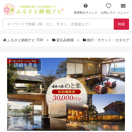
限度額をチェック
お気に入り
メニュー
検索
ふるさと納税ナビ TOP
返礼品検索
旅行・チケット・カタログ
詳細を見る