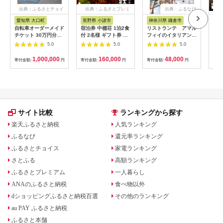
出典：ふるさとチョイ
出典：ふるさとプレミ
出典：ふるなび
ス
アム
愛知県 大口町
長野県 小諸市
神奈川県 鎌倉市
京
自転車オーダーメイド
宿泊券 中棚荘 1泊2食
リストランテ アマル
専門
チケット 30万円分
付 2名様 ギフト券 チ
フィイのイタリアンデ
菜と
【1360365】
ケット 券 宿泊 旅行
ィナーコースA ペア
池】
5.0
5.0
5.0
温泉 食事
券
鳥コ
064
1,000,000
160,000
48,000
寄付金額:
円
寄付金額:
円
寄付金額:
円
寄付
サイト比較
ランキングから探す
楽天ふるさと納税
人気ランキング
ふるなび
還元率ランキング
ふるさとチョイス
家電ランキング
さとふる
高額ランキング
ふるさとプレミアム
一人暮らし
ANAのふるさと納税
食べ物以外
dショッピングふるさと納税百選
その他のランキング
au PAY ふるさと納税
ふるさと本舗