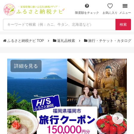
限度額をチェック
お気に入り
メニュー
検索
ふるさと納税ナビ TOP
返礼品検索
旅行・チケット・カタログ
詳細を見る