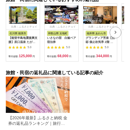
出典：ふるさとチョイ
出典：ふるさとチョイ
出典：ふるさとチョイ
出
ス
ス
ス
石川県 能美市
和歌山県 太地町
福井県 あわら市
岐
【能登半島地震復興支
いさなの宿 白鯨ペア
グランディア芳泉【別
宿泊
援】辰口温泉 たがわ
宿泊券
邸 個止吹気亭 2階 コ
円分
龍泉閣「吉祥亭」ペア
ンフォートスイート
館 
5.0
5.0
5.0
ー宿泊券
露天風呂付客室】1泊
泊割
2食付き ペア宿泊券
ト 
125,000
68,000
344,000
寄付金額:
円
寄付金額:
円
寄付金額:
円
寄付
（2名様分） ／ 旅行
チケット 温泉 北陸 あ
わら温泉 特別スイー
ト 冷蔵庫インクルー
旅館・民宿の返礼品に関連している記事の紹介
シブ グランディア あ
わら
【2026年最新】ふるさと納税 金
券の返礼品ランキング｜旅行
券・食事券・商品券を比較