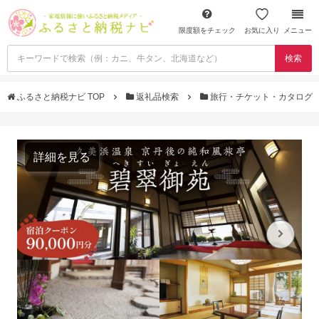
限度額をチェック
お気に入り
メニュー
検索
ふるさと納税ナビ TOP
返礼品検索
旅行・チケット・カタログ
詳細を見る