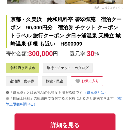
出典：ふるさとチョイス
京都・久美浜 純和風料亭 碧翠御苑 宿泊クー
ポン 90,000円分 宿泊券 チケット クーポン
トラベル 旅行クーポン 夕日ヶ浦温泉 天橋立 城
崎温泉 伊根 も近い HS00009
300,000
30
寄付金額:
円
還元率:
%
京都 府京丹後市
旅行・チケット・カタログ
お気に入り
宿泊券・食事券
旅館・民宿
※「還元率」とは返礼品のお得度を測る指標です
（還元率とは）
※「控除上限額」の範囲内で寄付するとお得にふるさと納税できます
（控
除上限額を調べる）
詳細を見る