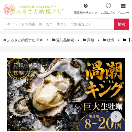
限度額をチェック
お気に入り
メニュー
検索
ふるさと納税ナビ TOP
返礼品検索
貝類
牡蠣
【
詳細を見る