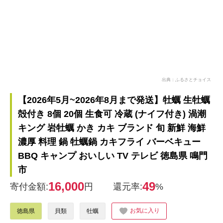
出典：ふるさとチョイス
【2026年5月~2026年8月まで発送】牡蠣 生牡蠣
殻付き 8個 20個 生食可 冷蔵 (ナイフ付き) 渦潮
キング 岩牡蠣 かき カキ ブランド 旬 新鮮 海鮮
濃厚 料理 鍋 牡蠣鍋 カキフライ バーベキュー
BBQ キャンプ おいしい TV テレビ 徳島県 鳴門
市
16,000
49
寄付金額:
円
還元率:
%
お気に入り
徳島県
貝類
牡蠣