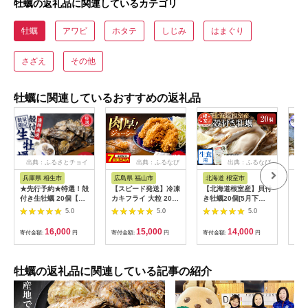
牡蠣の返礼品に関連しているカテゴリ
牡蠣
アワビ
ホタテ
しじみ
はまぐり
さざえ
その他
牡蠣に関連しているおすすめの返礼品
出典：ふるさとチョイ
出典：ふるなび
出典：ふるなび
出
ス
兵庫県 相生市
広島県 福山市
北海道 根室市
北
★先行予約★特選！殻
【スピード発送】冷凍
【北海道根室産】貝付
北海
付き生牡蠣 20個【漁
カキフライ 大粒 20個
き牡蠣20個[5月下旬
ド牡
師直送！】【発送時期
[BACG001] カキフラ
以降発送] A-54009
付き
5.0
5.0
5.0
をお選びください】
イ
40
類 
16,000
15,000
14,000
寄付金額:
円
寄付金額:
円
寄付金額:
円
寄付
生食
食用
牡蠣の返礼品に関連している記事の紹介