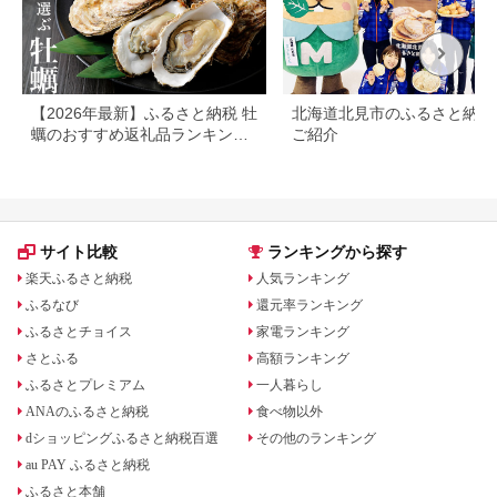
【2026年最新】ふるさと納税 牡
北海道北見市のふるさと納税
蠣のおすすめ返礼品ランキング
ご紹介
｜産地・形態・コスパで選ぶ
サイト比較
ランキングから探す
楽天ふるさと納税
人気ランキング
ふるなび
還元率ランキング
ふるさとチョイス
家電ランキング
さとふる
高額ランキング
ふるさとプレミアム
一人暮らし
ANAのふるさと納税
食べ物以外
dショッピングふるさと納税百選
その他のランキング
au PAY ふるさと納税
ふるさと本舗