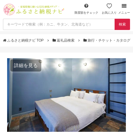
限度額をチェック
お気に入り
メニュー
検索
ふるさと納税ナビ TOP
返礼品検索
旅行・チケット・カタログ
詳細を見る