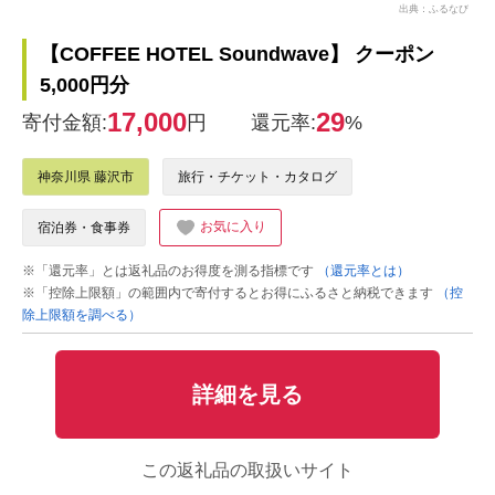
出典：ふるなび
【COFFEE HOTEL Soundwave】 クーポン
5,000円分
17,000
29
寄付金額:
円
還元率:
%
神奈川県 藤沢市
旅行・チケット・カタログ
お気に入り
宿泊券・食事券
※「還元率」とは返礼品のお得度を測る指標です
（還元率とは）
※「控除上限額」の範囲内で寄付するとお得にふるさと納税できます
（控
除上限額を調べる）
詳細を見る
この返礼品の取扱いサイト