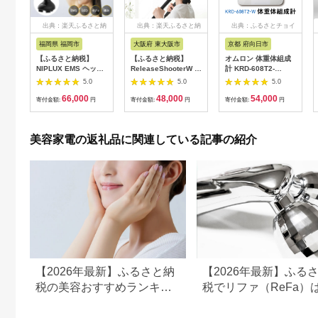
出典：楽天ふるさと納
出典：楽天ふるさと納
出典：ふるさとチョイ
税
税
ス
福岡県 福岡市
大阪府 東大阪市
京都 府向日市
【ふるさと納税】
【ふるさと納税】
オムロン 体重体組成
NIPLUX EMS ヘッ
ReleaseShooterW ハ
計 KRD-608T2-
ド・フェイシャルケア
ンディマッサージャー
W[№5223-0165]
5.0
5.0
5.0
HEAD SPA
MD-8020 - ダブルヘ
66,000
48,000
54,000
PREMIUM NP-
ッドで首、肩、腰をし
寄付金額:
円
寄付金額:
円
寄付金額:
円
EHSP23BK アタッチ
っかりマッサージ！簡
メント付 頭皮ケア 頭
単操作と安全機能付き
皮マッサージ ヘッド
家庭用マッサージャ
美容家電の返礼品に関連している記事の紹介
スパ 美顔器 マッサー
ー 送料無料
ジ ボディケア リフト
ケア フェイスケア ス
カルプ ボディ 全身 防
水 美容 美容家電 福岡
市 福岡
【2026年最新】ふるさと納
【2026年最新】ふる
税の美容おすすめランキン
税でリファ（ReFa）
グ｜美容家電・コスメ・ス
える？シャワーヘッド