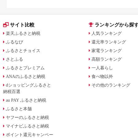
キンケアを比較
ライヤー対応返礼品を
解説
サイト比較
ランキングから探
楽天ふるさと納税
人気ランキング
ふるなび
還元率ランキング
ふるさとチョイス
家電ランキング
さとふる
高額ランキング
ふるさとプレミアム
一人暮らし
ANAのふるさと納税
食べ物以外
dショッピングふるさと
その他のランキング
納税百選
au PAY ふるさと納税
ふるさと本舗
ヤフーのふるさと納税
マイナビふるさと納税
ポイント還元キャンペー