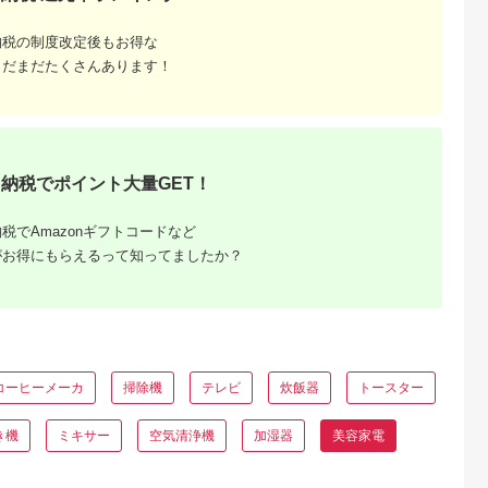
天ふるさと納
出典：ANAのふるさと
出典：ふるさとチョイ
出典：JALふるさと納
納税の制度改定後もお得な
税
納税
ス
まだまだたくさんあります！
岡市
宮城県 角田市
秋田県 大仙市
大阪府 泉佐野市
と納税】
MiCOLA （ミコラ）
最短翌日発送
KINUJO ヘアドライ
専用 美顔器
イオンドライヤー
【RD931LBK】タニ
ヤー ホワイト【国内
QNose 美鼻
HDR-M201-Hダークグ
タ 体組成計インナー
製造 絹女 日本製 取
5.0
5.0
5.0
5.0
鼻ケア ハナケ
レー
スキャンデュアル【ブ
説明書付き 1年間保
9,000
20,000
161,000
111,000
ニング 筋ト
ラック】体重計
美容家電 キヌジョ キ
円
寄付金額:
円
寄付金額:
円
寄付金額:
円
サイズ 日用
[RD931LBK タニタ
ヌージョ ギフト プレ
納税でポイント大量GET！
電 美容家電
TANITA 体組成計 イン
ゼント 新生活 一人暮
顔器 鼻筋 小
ナースキャンデュアル
らし 大阪 泉佐野 大
ラックス キ
ブラック 体重計]
府 泉佐野市】
博多 福岡市
税でAmazonギフトコードなど
がお得にもらえるって知ってましたか？
コーヒーメーカ
掃除機
テレビ
炊飯器
トースター
るさとプ
き機
ミキサー
空気清浄機
加湿器
美容家電
剖。良い