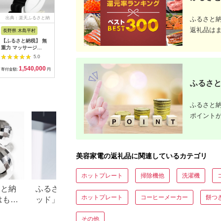
出典：楽天ふるさと納
出典：ふるさとチョイ
出典：マイナビふるさ
出典：楽
ふるさと
税
ス
と納税
返礼品は
長野県 木島平村
東京都千代田区
茨城県 五霞町
福岡県 福
【ふるさと納税】 無
ドクターエア ストレ
【キユーピー】ヒアロ
【ふるさ
重力 マッサージ
ッチロール3 ESR-07
モイスチャー240 3
EMS 鼻
R1500-01 あんま王4
ブラック(プレゼント/
袋 ／ サプリメント ヒ
NIPLUX 
5.0
5.0
5.0
| 日用品 家電 マッサ
振動/寝ながら)
アルロン酸 サプリ 肌
器 美鼻 
1,540,000
75,000
64,000
5
ージチェア あんま王
【1582369】
うるおい 美容 葉酸 キ
ア トレー
寄付金額:
円
寄付金額:
円
寄付金額:
円
寄付金額:
無重力 長野県 木島平
ユーピー 茨城県 五霞
レ エクサ
ふるさと
村 信州
町【価格改定】
品 健康家
家電 鼻美
鼻 ニップ
ュノーズ 
ふるさと納
ポイント
美容家電の返礼品に関連しているカテゴリ
ホットプレート
掃除機他
洗濯機
さと納
ふるさと納税「シャワーヘ
【2026年最新】ふ
ホットプレート
コーヒーメーカー
餅つ
はもら
ッド」おすすめランキン
レミアムを徹底解
・ド
グ！リファやミラブルも
点、悪い点を解説
その他