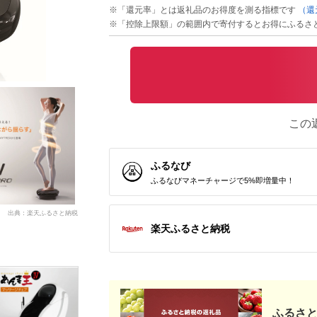
※「還元率」とは返礼品のお得度を測る指標です
（還
※「控除上限額」の範囲内で寄付するとお得にふるさ
この
ふるなび
ふるなびマネーチャージで5%即増量中！
出典：楽天ふるさと納税
楽天ふるさと納税
ふるさと