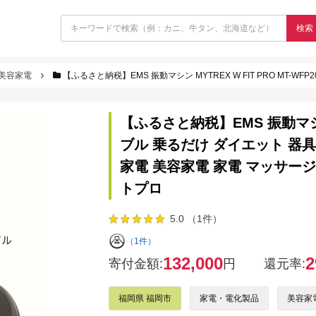
検索
美容家電
【ふるさと納税】EMS 振動マシン MYTREX W FIT PRO MT-WFP20B ブルブル 乗るだけ ダイエット
【ふるさと納税】EMS 振動マシン M
ブル 乗るだけ ダイエット 器具
家電 美容家電 家電 マッサー
トプロ
5.0 （1件）
（1件）
132,000
2
寄付金額:
円
還元率:
福岡県 福岡市
家電・電化製品
美容家