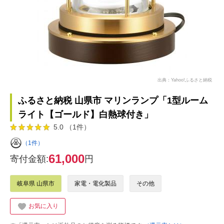
出典：Yahoo!ふるさと納税
ふるさと納税 山県市 マリンランプ「1型ルーム
ライト【ゴールド】白熱球付き」
5.0 （1件）
（1件）
61,000
寄付金額:
円
岐阜県 山県市
家電・電化製品
その他
お気に入り