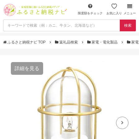
限度額をチェック
お気に入り
メニュー
検索
ふるさと納税ナビ TOP
返礼品検索
家電・電化製品
家電
詳細を見る