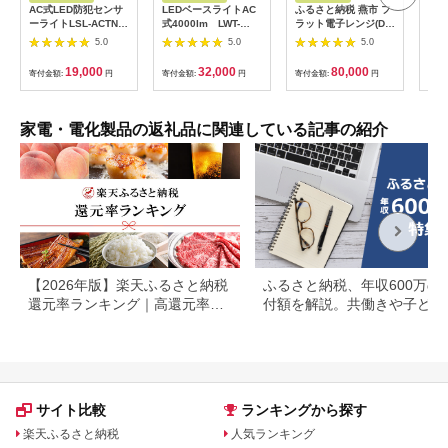
AC式LED防犯センサ
LEDベースライトAC
ふるさと納税 燕市 フ
【八
ーライトLSL-ACTN-
式4000lm LWT-
ラット電子レンジ(DR-
気球
1200
4000BA
LD20W)
たイ
5.0
5.0
5.0
co
統工
19,000
32,000
80,000
寄付金額:
円
寄付金額:
円
寄付金額:
円
寄付
もり
ひら
季 
暮ら
家電・電化製品の返礼品に関連している記事の紹介
接照
【2026年版】楽天ふるさと納税
ふるさと納税、年収600万の
還元率ランキング｜高還元率返
付額を解説。共働きや子ども
礼品をジャンル別に比較
いる場合も
サイト比較
ランキングから探す
楽天ふるさと納税
人気ランキング