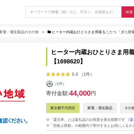
検索
家電・電化製品のその他
ヒーター内蔵おひとりさま用着るこたつ 「ダニ対策モ
ヒーター内蔵おひとりさま用着
【1698620】
5.0 （1件）
（1件）
44,000
寄付金額:
円
東京都千代田区
家電・電化製品
その
※「還元率」とは返礼品のお得度を測る指標です
（還
※「控除上限額」の範囲内で寄付するとお得にふるさ