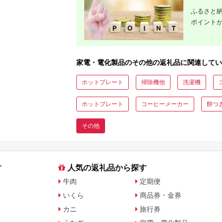
ふるさと納
ポイント
家電・電化製品のその他の返礼品に関連してい
ホットプレート
掃除機他
洗濯機
ホットプレート
コーヒーメーカー
餅つ
その他
す
人気の返礼品から探す
牛肉
定期便
いくら
商品券・金券
カニ
旅行券