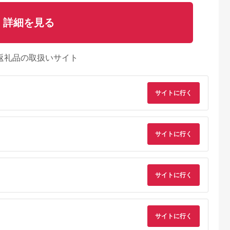
詳細を見る
返礼品の取扱いサイト
サイトに行く
サイトに行く
るさとチョイ
出典：ふるさとチョイ
出典：ふるさとチョイ
出典：ふるさとチョ
サイトに行く
ス
ス
ス
城市
大阪府 八尾市
宮城県 角田市
宮城県 大河原町
城市 木枠フ
V106 SHARP 加湿
【ふるさと納税】 衣
衣類乾燥 除湿機 除湿
ー MFH-
空気清浄機 KI-UX75
類乾燥機除湿機 コン
器 コンプレッサー式
A)_ ヒーター
【シャープ 電化製品
プレッサー式 アイリ
除湿量 7L IJC-P70-H
5.0
5.0
5.0
5.0
サイトに行く
ター 暖房
家電 生活家電 空気清
スオーヤマ 7L グレー
グレー 梅雨 洗濯物干
5,000
350,000
60,000
60,000
 おすすめ 送
浄 加湿 プラズマクラ
15畳 コンプレッサー
し 室内物干し 部屋干
円
寄付金額:
円
寄付金額:
円
寄付金額:
円