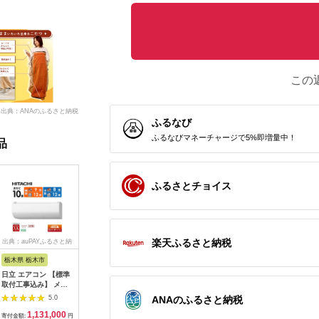
この
出典：ANAのふるさと納税
ふるなび
ふるなびマネーチャージで5%即増量中！
品
ふるさとチョイス
楽天ふるさと納税
出典：auPAYふるさと納
出典：ANAのふるさと
出典：ふるさとチョイ
出典：ふ
税
納税
ス
栃木県 栃木市
埼玉県 さいたま市
群馬県 昭和村
愛知県 安
日立 エアコン 【標準
リズム 大風量2重反転
バルミューダ
愛知県安
取付工事込み】 メガ
ファン搭載サーキュレ
GreenFan Studio
ットヒータ
暖 白くまくん XKシリ
ーター Silky Wind
DCモータ扇風機
321ET(D
ANAのふるさと納税
5.0
5.0
5.0
ーズ【 10畳用 】寒冷
Circulator ライトグ
AGR01JP-WH（ホワ
フットヒー
1,131,000
65,000
98,000
5
地仕様 200Vタイプ
レー 【11100-
イト）
木枠 人気
寄付金額:
円
寄付金額:
円
寄付金額:
円
寄付金額: