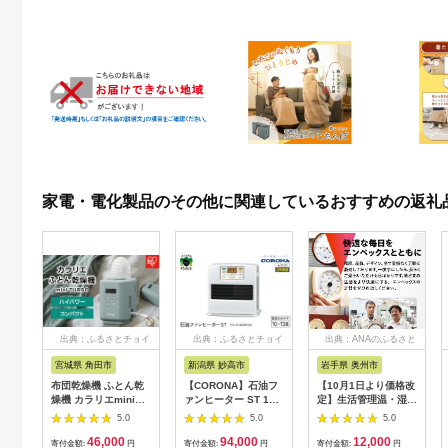
家電・電化製品のその他に関連しているおすすめの返礼
出典：ふるさとチョイ
出典：ふるさとチョイ
出典：ANAのふるさと
ス
ス
納税
宮城県 角田市
新潟県 妙高市
岩手県 奥州市
布団乾燥機 ふとん乾
【CORONA】石油フ
【10月1日より価格改
燥機 カラリエmini
ァンヒーター ST 10
定】生活管理温・湿度
TURBO JSK-S10-G
～13畳用 パールホワ
計 TM-2441 [AJ049]
5.0
5.0
5.0
グリーン
イト FH-
46,000
94,000
12,000
ST3625BY(W)
寄付金額:
円
寄付金額:
円
寄付金額:
円