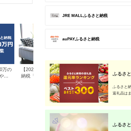
RAS-XK2826D-W フ
1822】
料無料 贈
ィルター自動お掃除機
レゼント 
能付 生活家電 日用品
安城市 広
人気 おすすめ 】
【14283
JRE MALLふるさと納税
auPAYふるさと納税
0万の
【2026年最新版】ふるさと
楽天ふるさと納税
ふるさと
や子
納税「食べ物以外」返礼品
りの家電探し。お
の還元率ランキング！
ンキングまとめ
ふるさと
返礼品は
ふるさと