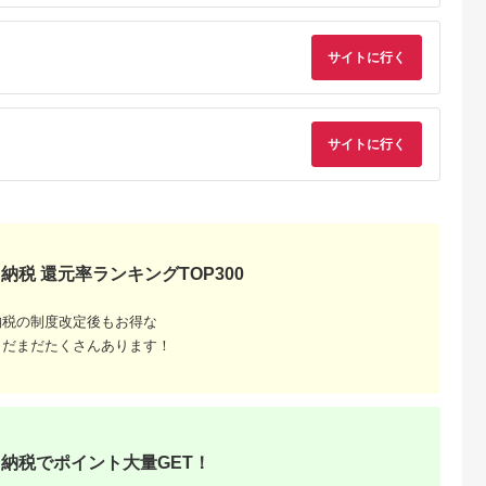
答 ギフト プ
スター イオン 花粉 カ
静音 除湿. 乾燥 部屋
し 結露対策 節電 省
冬物 愛知県
ビ 集じん 消臭 脱臭
干し 洗濯物 衣類 コン
ネ 花粉対策 湿気 寝
々
ウイルス対策 AI 正規
パクト パワフル 自動
タオル アイリスオー
33】
品 大阪府 八尾市 返礼
運転 切タイマー お手
ヤマ
サイトに行く
品】
入れ簡単 家電 電化製
品 おすすめ 人気 アイ
リス IJC-P70-H
サイトに行く
でこだわ
納税 還元率ランキングTOP300
すすめラ
納税の制度改定後もお得な
まだまだたくさんあります！
納税でポイント大量GET！