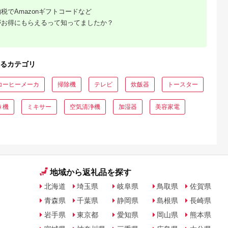
税でAmazonギフトコードなど
がお得にもらえるって知ってましたか？
るカテゴリ
コーヒーメーカ
掃除機
テレビ
炊飯器
トースター
き機
ミキサー
空気清浄機
加湿器
美容家電
地域から返礼品を探す
北海道
埼玉県
岐阜県
鳥取県
佐賀県
青森県
千葉県
静岡県
島根県
長崎県
岩手県
東京都
愛知県
岡山県
熊本県