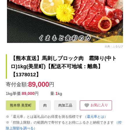
出典：ふるなび
【熊本直送】馬刺しブロック肉 霜降り(中ト
ロ)1kg(美里町)【配送不可地域：離島】
【1378012】
89,000
寄付金額:
円
1kg単価:
89,000
円
量:
1
kg
お気に入り
熊本県 美里町
肉
肉加工品
※「還元率」とは返礼品のお得度を測る指標です
（還元率とは）
※「控除上限額」の範囲内で寄付するとお得にふるさと納税できます
（控
除上限額を調べる）