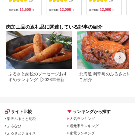
5.0
5.0
5.0
ーズの味噌漬け 8枚入
礼品 納税 お取り寄せ
Qak-28 肉まん 中華
050
り×3パック 惣菜 漬物
グルメ 取り寄せ グル
まん 冷凍 人気 おすす
11,500
12,000
12,000
寄付金額:
円
寄付金額:
円
寄付金額:
円
寄付
ご当地グルメ つまみ
メ 食品 お取り寄せ 中
め 惣菜 国産
お酒のあて お届
華まん 中華饅頭 肉ま
け：入金確認後、2週
ん 豚まん あんまん 詰
間～1か月程度でお届
め合わせ セット 食べ
肉加工品の返礼品に関連している記事の紹介
けします。※在庫状況
比べセット 食べ比べ
によってお待ちいただ
中華 ご当地 食べ物
く場合がございます。
ふるさと納税のソーセージおす
北海道 興部町のふるさと納
すめランキング【2026年最新
ご紹介
版】
サイト比較
ランキングから探す
楽天ふるさと納税
人気ランキング
ふるなび
還元率ランキング
ふるさとチョイス
家電ランキング