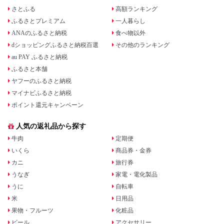
さとふる
高額ランキング
ふるさとプレミアム
一人暮らし
ANAのふるさと納税
食べ物以外
dショッピングふるさと納税百選
その他のランキング
au PAY ふるさと納税
ふるさと本舗
ヤフーのふるさと納税
マイナビふるさと納税
ポイント還元キャンペーン
人気の返礼品から探す
牛肉
定期便
いくら
商品券・金券
カニ
旅行券
うなぎ
家電・電化製品
うに
自転車
米
日用品
果物・フルーツ
化粧品
ビール
アクセサリー