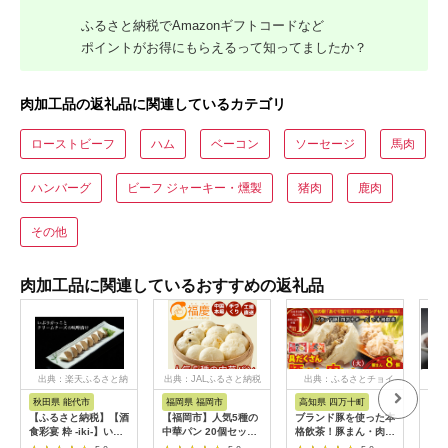
ふるさと納税でAmazonギフトコードなど
ポイントがお得にもらえるって知ってましたか？
肉加工品の返礼品に関連しているカテゴリ
ローストビーフ
ハム
ベーコン
ソーセージ
馬肉
ハンバーグ
ビーフ ジャーキー・燻製
猪肉
鹿肉
その他
肉加工品に関連しているおすすめの返礼品
出典：楽天ふるさと納
出典：JALふるさと納税
出典：ふるさとチョイ
出
税
ス
秋田県 能代市
福岡県 福岡市
高知県 四万十町
北
【ふるさと納税】【酒
【福岡市】人気5種の
ブランド豚を使った本
【北
食彩宴 粋 -iki-】いぶ
中華パン 20個セット
格飲茶！豚まん・肉し
&ひ
りがっことクリームチ
| 福岡県 福岡 九州 返
ゅうまいセット(大)
さと