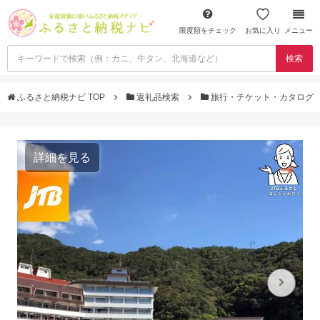
限度額をチェック
お気に入り
メニュー
検索
ふるさと納税ナビ TOP
返礼品検索
旅行・チケット・カタログ
詳細を見る