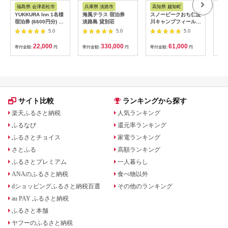
アム
ス
福島県 会津若松市
兵庫県 淡路市
高知県 越知町
富
YUKKURA Inn 1名様
海風テラス 宿泊券
スノーピークおち仁淀
立山
宿泊券 (6600円分) ワ
淡路島 貸別荘
川キャンプフィールド
券 1
ーケーションお試しプ
「住箱-jyubako-」ペ
額 6
5.0
5.0
5.0
ラン｜東北 福島県 会
ア宿泊チケット
ケッ
津若松市 東山温泉 旅
山荘
22,000
330,000
61,000
寄付金額:
円
寄付金額:
円
寄付金額:
円
寄付
行 クーポン 利用券
観光
[0800]
ト 
アル
観光
部観光
サイト比較
ランキングから探す
楽天ふるさと納税
人気ランキング
ふるなび
還元率ランキング
ふるさとチョイス
家電ランキング
さとふる
高額ランキング
ふるさとプレミアム
一人暮らし
ANAのふるさと納税
食べ物以外
dショッピングふるさと納税百選
その他のランキング
au PAY ふるさと納税
ふるさと本舗
ヤフーのふるさと納税