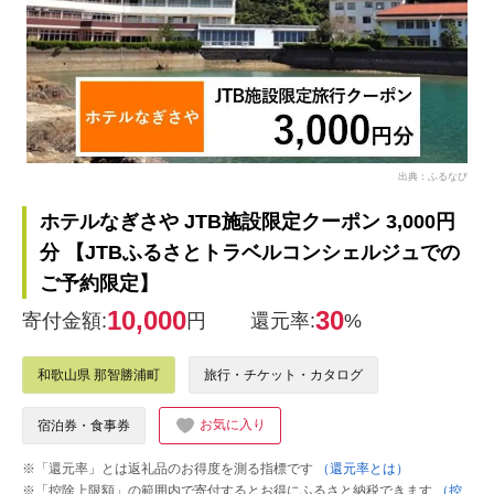
出典：ふるなび
ホテルなぎさや JTB施設限定クーポン 3,000円
分 【JTBふるさとトラベルコンシェルジュでの
ご予約限定】
10,000
30
寄付金額:
円
還元率:
%
和歌山県 那智勝浦町
旅行・チケット・カタログ
お気に入り
宿泊券・食事券
※「還元率」とは返礼品のお得度を測る指標です
（還元率とは）
※「控除上限額」の範囲内で寄付するとお得にふるさと納税できます
（控