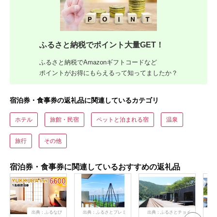
ふるさと納税でポイント大量GET！
ふるさと納税でAmazonギフトコードなど
ポイントがお得にもらえるって知ってましたか？
宿泊券・食事券の返礼品に関連しているカテゴリ
ホテル
旅館・民宿
ペットと泊まれる宿
温泉
旅行
その他
宿泊券・食事券に関連しているおすすめの返礼品
出典：ふるなび
出典：ふるさとプレミ
出典：ふるさとチョイ
出