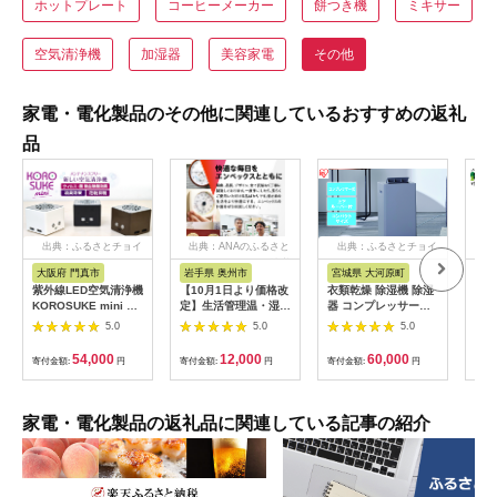
ホットプレート
コーヒーメーカー
餅つき機
ミキサー
空気清浄機
加湿器
美容家電
その他
家電・電化製品のその他に関連しているおすすめの返礼
品
出典：ふるさとチョイ
出典：ANAのふるさと
出典：ふるさとチョイ
出
ス
納税
ス
大阪府 門真市
岩手県 奥州市
宮城県 大河原町
新
紫外線LED空気清浄機
【10月1日より価格改
衣類乾燥 除湿機 除湿
【C
KOROSUKE mini 卓
定】生活管理温・湿度
器 コンプレッサー式
ァン
上 コンパクト 空気清
計 TM-2441 [AJ049]
除湿量 7L IJC-P70-H
～1
5.0
5.0
5.0
浄機 除菌【活性酸素
グレー 梅雨 洗濯物干
イト 
有害物質分解 メンテ
し 室内物干し 部屋干
ST3
54,000
12,000
60,000
寄付金額:
円
寄付金額:
円
寄付金額:
円
寄付
ナンスフリー 安全性
し 結露対策 節電 省エ
二酸化チタン粒子 ミ
ネ 花粉対策 湿気 寝室
ニサイズ 大阪府 門真
タオル アイリスオー
市 】
ヤマ
家電・電化製品の返礼品に関連している記事の紹介