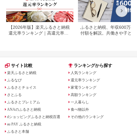
【2026年版】楽天ふるさと納税
ふるさと納税、年収600万の
還元率ランキング｜高還元率返
付額を解説。共働きや子ども
礼品をジャンル別に比較
いる場合も
サイト比較
ランキングから探す
楽天ふるさと納税
人気ランキング
ふるなび
還元率ランキング
ふるさとチョイス
家電ランキング
さとふる
高額ランキング
ふるさとプレミアム
一人暮らし
ANAのふるさと納税
食べ物以外
dショッピングふるさと納税百選
その他のランキング
au PAY ふるさと納税
ふるさと本舗