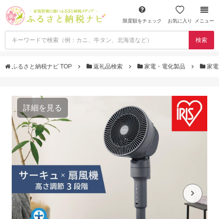
限度額をチェック
お気に入り
メニュー
検索
ふるさと納税ナビ TOP
返礼品検索
家電・電化製品
家電
詳細を見る