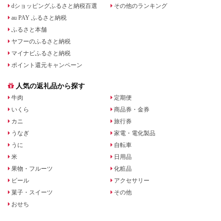
dショッピングふるさと納税百選
その他のランキング
au PAY ふるさと納税
ふるさと本舗
ヤフーのふるさと納税
マイナビふるさと納税
ポイント還元キャンペーン
人気の返礼品から探す
牛肉
定期便
いくら
商品券・金券
カニ
旅行券
うなぎ
家電・電化製品
うに
自転車
米
日用品
果物・フルーツ
化粧品
ビール
アクセサリー
菓子・スイーツ
その他
おせち