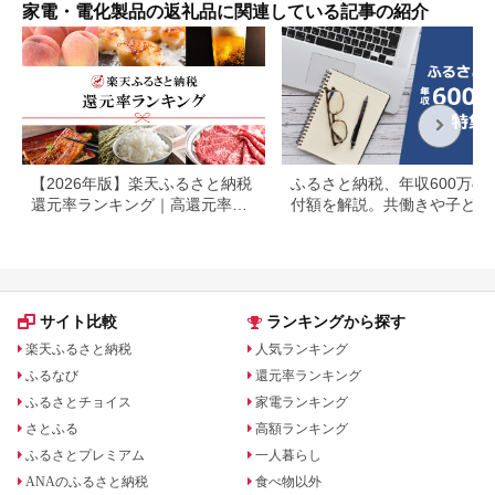
家電・電化製品の返礼品に関連している記事の紹介
【2026年版】楽天ふるさと納税
ふるさと納税、年収600万の
還元率ランキング｜高還元率返
付額を解説。共働きや子ども
礼品をジャンル別に比較
いる場合も
サイト比較
ランキングから探す
楽天ふるさと納税
人気ランキング
ふるなび
還元率ランキング
ふるさとチョイス
家電ランキング
さとふる
高額ランキング
ふるさとプレミアム
一人暮らし
ANAのふるさと納税
食べ物以外