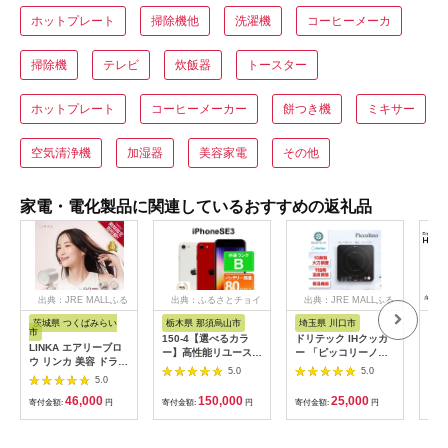
ホットプレート
掃除機他
洗濯機
コーヒーメーカ
掃除機
テレビ
炊飯器
トースター
ホットプレート
コーヒーメーカー
餅つき機
ミキサー
空気清浄機
加湿器
美容家電
その他
家電・電化製品に関連しているおすすめの返礼品
出典：JRE MALLふる
出典：ふるさとチョイ
出典：JRE MALLふる
さと納税
ス
さと納税
茨城県 つくばみらい
栃木県 那須烏山市
埼玉県 川口市
静
市
150-4【選べるカラ
ドリテック IHクッカ
ピア
LINKA エアリーブロ
ー】高性能リユース
ー 「ピッコリーノ」
オー
ウ リンカ 美容 ドライ
スマホ Apple
ブラック DI-
ピア
5.0
5.0
ヤー ヘアケア 髪 エス
5.0
iPhoneSE 3 128GB
217BK【1642626】
テ ギフト ラッピング
SIMロック解除済 本
46,000
150,000
25,000
贈呈品 プレゼント 母
寄付金額:
円
寄付金額:
円
寄付金額:
円
寄付
体のみ ｜ 中古 再生品
の日 母の日準備 母の
本体 端末
日ギフト [EV08-NT]