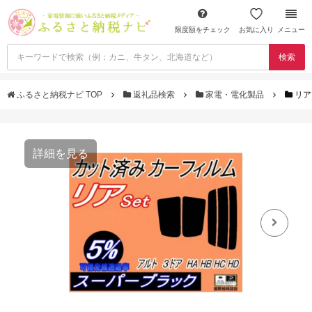
限度額をチェック
お気に入り
メニュー
検索
ふるさと納税ナビ TOP
返礼品検索
家電・電化製品
リア 
詳細を見る