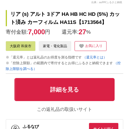
出典：auPAYふるさと納税
リア (s) アルト 3ドア HA HB HC HD (5%) カッ
ト済み カーフィルム HA11S【1713564】
7,000
27
寄付金額:
円
還元率:
%
お気に入り
大阪府 和泉市
家電・電化製品
※「還元率」とは返礼品のお得度を測る指標です
（還元率とは）
※「控除上限額」の範囲内で寄付するとお得にふるさと納税できます
（控
除上限額を調べる）
詳細を見る
この返礼品の取扱いサイト
ふるなび