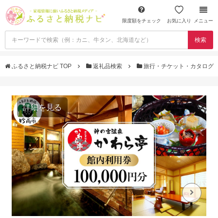
限度額をチェック
お気に入り
メニュー
検索
ふるさと納税ナビ TOP
返礼品検索
旅行・チケット・カタログ
詳細を見る