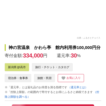
出典：ふるさとチョイス
神の宮温泉 かわら亭 館内利用券100,000円分
334,000
30
寄付金額:
円
還元率:
%
新潟県 妙高市
旅行・チケット・カタログ
お気に入り
宿泊券・食事券
旅館・民宿
※「還元率」とは返礼品のお得度を測る指標です
（還元率とは）
※「控除上限額」の範囲内で寄付するとお得にふるさと納税できます
（控
除上限額を調べる）