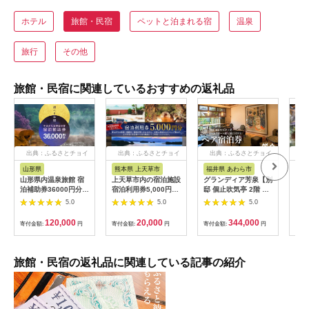
ホテル
旅館・民宿
ペットと泊まれる宿
温泉
旅行
その他
旅館・民宿に関連しているおすすめの返礼品
出典：ふるさとチョイ
出典：ふるさとチョイ
出典：ふるさとチョイ
出
ス
ス
ス
山形県
熊本県 上天草市
福井県 あわら市
岐
山形県内温泉旅館 宿
上天草市内の宿泊施設
グランディア芳泉【別
宿泊
泊補助券36000円分
宿泊利用券5,000円分
邸 個止吹気亭 2階 コ
円分
（やまがた女将会の
宿泊券 クーポン ホテ
ンフォートスイート
館 
5.0
5.0
5.0
宿） 旅行 温泉 宿泊
ル 旅館 旅行 熊本県
露天風呂付客室】1泊
泊割
温泉宿 補助券 温泉旅
上天草市
2食付き ペア宿泊券
ト 
120,000
20,000
344,000
寄付金額:
円
寄付金額:
円
寄付金額:
円
寄付
行 母の日 父の日 ギフ
（2名様分） ／ 旅行
ト 贈り物 国内旅行 送
チケット 温泉 北陸 あ
料無料 ふるさと納税
わら温泉 特別スイー
F2Y-1996
ト 冷蔵庫インクルー
旅館・民宿の返礼品に関連している記事の紹介
シブ グランディア あ
わら