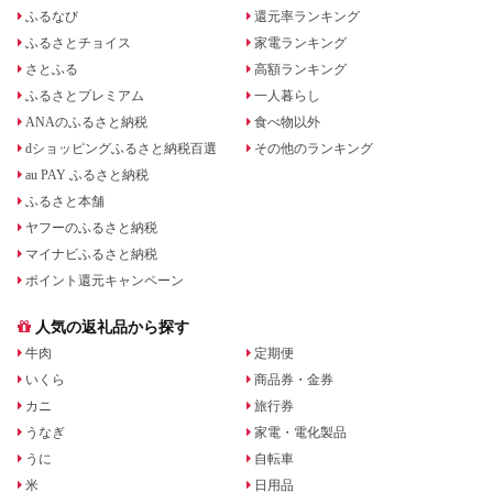
ふるなび
還元率ランキング
ふるさとチョイス
家電ランキング
さとふる
高額ランキング
ふるさとプレミアム
一人暮らし
ANAのふるさと納税
食べ物以外
dショッピングふるさと納税百選
その他のランキング
au PAY ふるさと納税
ふるさと本舗
ヤフーのふるさと納税
マイナビふるさと納税
ポイント還元キャンペーン
人気の返礼品から探す
牛肉
定期便
いくら
商品券・金券
カニ
旅行券
うなぎ
家電・電化製品
うに
自転車
米
日用品