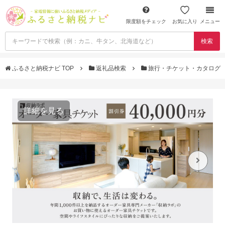
限度額をチェック
お気に入り
メニュー
検索
ふるさと納税ナビ TOP
返礼品検索
旅行・チケット・カタログ
詳細を見る