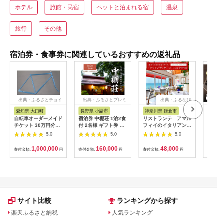
ホテル
旅館・民宿
ペットと泊まれる宿
温泉
旅行
その他
宿泊券・食事券に関連しているおすすめの返礼品
出典：ふるさとチョイ
出典：ふるさとプレミ
出典：ふるなび
ス
アム
愛知県 大口町
長野県 小諸市
神奈川県 鎌倉市
京
自転車オーダーメイド
宿泊券 中棚荘 1泊2食
リストランテ アマル
専門
チケット 30万円分
付 2名様 ギフト券 チ
フィイのイタリアンデ
菜と
【1360365】
ケット 券 宿泊 旅行
ィナーコースA ペア
池】
5.0
5.0
5.0
温泉 食事
券
鳥コ
064
1,000,000
160,000
48,000
寄付金額:
円
寄付金額:
円
寄付金額:
円
寄付
サイト比較
ランキングから探す
楽天ふるさと納税
人気ランキング