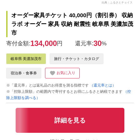
出典：ふるさとチョイス
オーダー家具チケット 40,000円（割引券） 収納
ラボ オーダー 家具 収納 耐震性 岐阜県 美濃加茂
市
134,000
30
寄付金額:
円
還元率:
%
岐阜県 美濃加茂市
旅行・チケット・カタログ
お気に入り
宿泊券・食事券
※「還元率」とは返礼品のお得度を測る指標です
（還元率とは）
※「控除上限額」の範囲内で寄付するとお得にふるさと納税できます
（控
除上限額を調べる）
詳細を見る