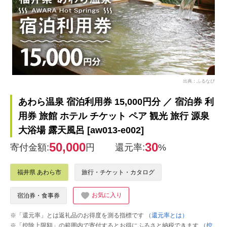
出典：ふるなび
あわら温泉 宿泊利用券 15,000円分 ／ 宿泊券 利
用券 旅館 ホテル チケット ペア 観光 旅行 源泉
大浴場 露天風呂 [aw013-e002]
50,000
30
寄付金額:
円
還元率:
%
福井県 あわら市
旅行・チケット・カタログ
お気に入り
宿泊券・食事券
※「還元率」とは返礼品のお得度を測る指標です
（還元率とは）
※「控除上限額」の範囲内で寄付するとお得にふるさと納税できます
（控