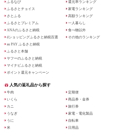
ふるなび
還元率ランキング
ふるさとチョイス
家電ランキング
さとふる
高額ランキング
ふるさとプレミアム
一人暮らし
ANAのふるさと納税
食べ物以外
dショッピングふるさと納税百選
その他のランキング
au PAY ふるさと納税
ふるさと本舗
ヤフーのふるさと納税
マイナビふるさと納税
ポイント還元キャンペーン
人気の返礼品から探す
牛肉
定期便
いくら
商品券・金券
カニ
旅行券
うなぎ
家電・電化製品
うに
自転車
米
日用品