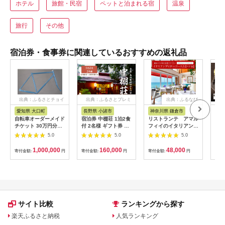
ホテル
旅館・民宿
ペットと泊まれる宿
温泉
旅行
その他
宿泊券・食事券に関連しているおすすめの返礼品
出典：ふるさとチョイ
出典：ふるさとプレミ
出典：ふるなび
ス
アム
愛知県 大口町
長野県 小諸市
神奈川県 鎌倉市
京
自転車オーダーメイド
宿泊券 中棚荘 1泊2食
リストランテ アマル
専門
チケット 30万円分
付 2名様 ギフト券 チ
フィイのイタリアンデ
菜と
【1360365】
ケット 券 宿泊 旅行
ィナーコースA ペア
池】
5.0
5.0
5.0
温泉 食事
券
鳥コ
064
1,000,000
160,000
48,000
寄付金額:
円
寄付金額:
円
寄付金額:
円
寄付
サイト比較
ランキングから探す
楽天ふるさと納税
人気ランキング