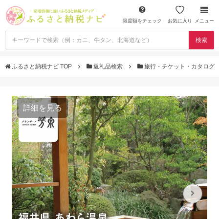
限度額をチェック
お気に入り
メニュー
検索
ふるさと納税ナビ TOP
返礼品検索
旅行・チケット・カタログ
詳細を見る