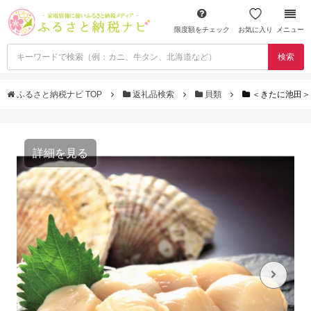
限度額をチェック
お気に入り
メニュー
検索
ふるさと納税ナビ TOP
返礼品検索
貝類
＜きたに池田＞プ
詳細を見る