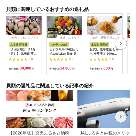
貝類に関連しているおすすめの返礼品
出典：ふるさとプレミ
出典：ふるなび
出典：JRE MALLふる
アム
さと納税
北海道 厚岸町
大分県 佐伯市
北海道 鹿部町
北海
【2回お届け（11月・
ヒオウギ貝(10枚)とサ
お試し 北海道産 しか
【先
4月）】 北海道 厚岸
ザエ(約1kg) 魚介 貝
べ 松前漬け 500g
道・
産 砂抜き済み あさり
ヒオウギ貝 ひおうぎ
(250g×2パック) 数の
凍ほ
5.0
5.0
5.0
2kg【光輝】 [ 海産物
貝 サザエ さざえ 栄螺
子 ホタテ 小分け しか
海
海の幸 味が濃い 貝類
酒蒸し 網焼き バター
べ松前漬け
瑞宝
30,000
14,000
7,000
寄付金額:
円
寄付金額:
円
寄付金額:
円
寄付
貝 みそ汁 酒蒸し アサ
焼き バーベキュー 獲
立 
リバター 食材 食べ物
れたて 冷蔵 海の直売
類 
パスタ ]
所 大分県 佐伯市
道 m
【AS120】【海べ
貝類の返礼品に関連している記事の紹介
(株)】
【2026年版】楽天ふるさと納税
JALふるさと納税のメリット