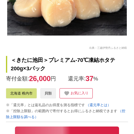
出典：三越伊勢丹ふるさと納税
＜きたに池田＞プレミアム-70℃凍結ホタテ
200g×3パック
26,000
37
寄付金額:
円
還元率:
%
お気に入り
北海道 稚内市
貝類
※「還元率」とは返礼品のお得度を測る指標です
（還元率とは）
※「控除上限額」の範囲内で寄付するとお得にふるさと納税できます
（控
除上限額を調べる）