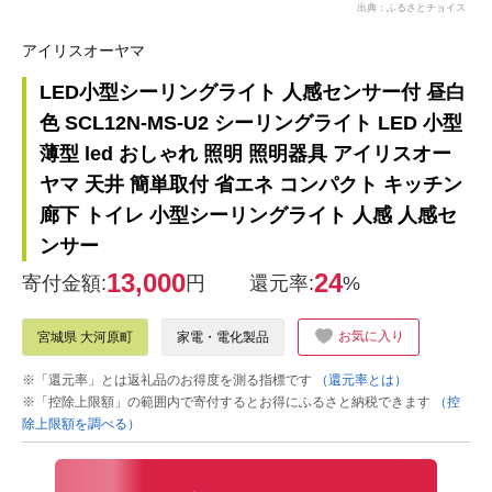
出典：ふるさとチョイス
アイリスオーヤマ
LED小型シーリングライト 人感センサー付 昼白
色 SCL12N-MS-U2 シーリングライト LED 小型
薄型 led おしゃれ 照明 照明器具 アイリスオー
ヤマ 天井 簡単取付 省エネ コンパクト キッチン
廊下 トイレ 小型シーリングライト 人感 人感セ
ンサー
13,000
24
寄付金額:
円
還元率:
%
お気に入り
宮城県 大河原町
家電・電化製品
※「還元率」とは返礼品のお得度を測る指標です
（還元率とは）
※「控除上限額」の範囲内で寄付するとお得にふるさと納税できます
（控
除上限額を調べる）