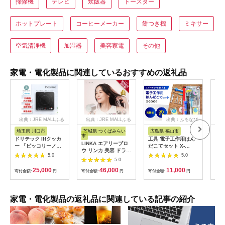
掃除機
テレビ
炊飯器
トースター
ホットプレート
コーヒーメーカー
餅つき機
ミキサー
空気清浄機
加湿器
美容家電
その他
家電・電化製品に関連しているおすすめの返礼品
出典：JRE MALLふる
出典：JRE MALLふる
出典：ふるなび
さと納税
さと納税
埼玉県 川口市
茨城県 つくばみらい
広島県 福山市
大
市
ドリテック IHクッカ
工具 電子工作用はん
乾電
LINKA エアリーブロ
ー 「ピッコリーノ」
だこてセット X-
単3
ウ リンカ 美容 ドライ
ブラック DI-
2000E[BAEG004]工
カリ
5.0
5.0
ヤー ヘアケア 髪 エス
217BK【1642626】
5.0
具
ック
テ ギフト ラッピング
25,000
46,000
11,000
寄付金額:
円
贈呈品 プレゼント 母
寄付金額:
円
寄付金額:
円
寄付
の日 母の日準備 母の
日ギフト [EV08-NT]
家電・電化製品の返礼品に関連している記事の紹介