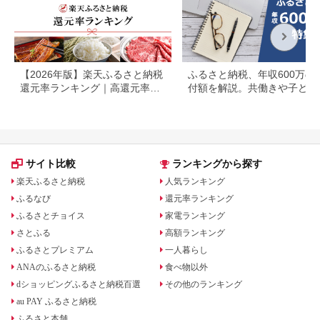
【2026年版】楽天ふるさと納税
ふるさと納税、年収600万の
還元率ランキング｜高還元率返
付額を解説。共働きや子ども
礼品をジャンル別に比較
いる場合も
サイト比較
ランキングから探す
楽天ふるさと納税
人気ランキング
ふるなび
還元率ランキング
ふるさとチョイス
家電ランキング
さとふる
高額ランキング
ふるさとプレミアム
一人暮らし
ANAのふるさと納税
食べ物以外
dショッピングふるさと納税百選
その他のランキング
au PAY ふるさと納税
ふるさと本舗