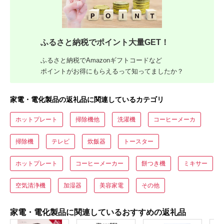
ふるさと納税でポイント大量GET！
ふるさと納税でAmazonギフトコードなど
ポイントがお得にもらえるって知ってましたか？
家電・電化製品の返礼品に関連しているカテゴリ
ホットプレート
掃除機他
洗濯機
コーヒーメーカ
掃除機
テレビ
炊飯器
トースター
ホットプレート
コーヒーメーカー
餅つき機
ミキサー
空気清浄機
加湿器
美容家電
その他
家電・電化製品に関連しているおすすめの返礼品