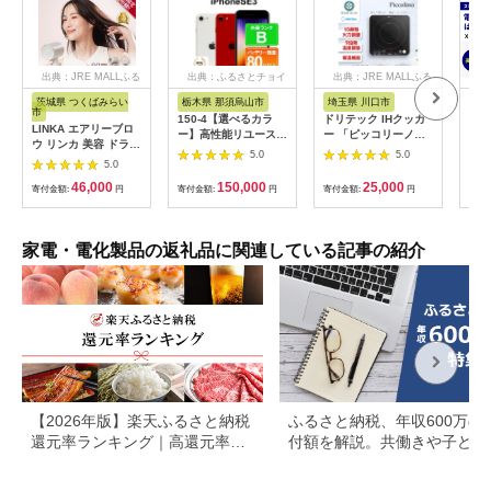
出典：JRE MALLふる
出典：ふるさとチョイ
出典：JRE MALLふる
さと納税
ス
さと納税
茨城県 つくばみらい
栃木県 那須烏山市
埼玉県 川口市
広
市
150-4【選べるカラ
ドリテック IHクッカ
工具
LINKA エアリーブロ
ー】高性能リユース
ー 「ピッコリーノ」
だこ
ウ リンカ 美容 ドライ
スマホ Apple
ブラック DI-
200
5.0
5.0
ヤー ヘアケア 髪 エス
5.0
iPhoneSE 3 128GB
217BK【1642626】
具
テ ギフト ラッピング
SIMロック解除済 本
46,000
150,000
25,000
贈呈品 プレゼント 母
寄付金額:
円
寄付金額:
円
寄付金額:
円
寄付
体のみ ｜ 中古 再生品
の日 母の日準備 母の
本体 端末
日ギフト [EV08-NT]
家電・電化製品の返礼品に関連している記事の紹介
【2026年版】楽天ふるさと納税
ふるさと納税、年収600万の
還元率ランキング｜高還元率返
付額を解説。共働きや子ども
礼品をジャンル別に比較
いる場合も