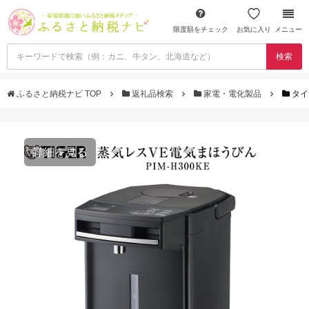
限度額をチェック
お気に入り
メニュー
検索
ふるさと納税ナビ TOP
返礼品検索
家電・電化製品
タイ
詳細を見る