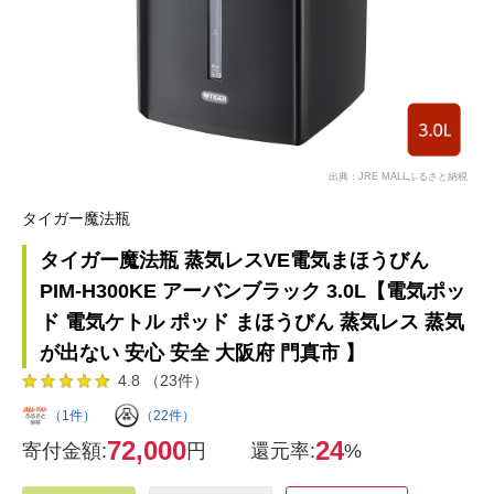
出典：JRE MALLふるさと納税
タイガー魔法瓶
タイガー魔法瓶 蒸気レスVE電気まほうびん
PIM-H300KE アーバンブラック 3.0L【電気ポッ
ド 電気ケトル ポッド まほうびん 蒸気レス 蒸気
が出ない 安心 安全 大阪府 門真市 】
4.8 （23件）
（1件）
（22件）
72,000
24
寄付金額:
円
還元率:
%