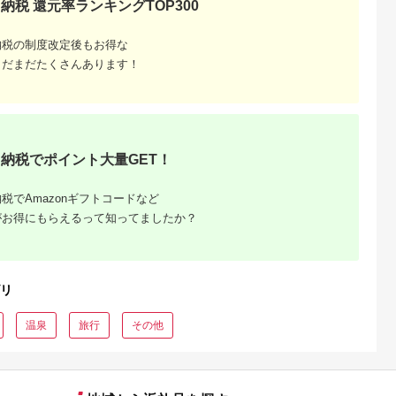
納税 還元率ランキングTOP300
るさとチョイ
出典：ふるさとチョイ
出典：ふるさとプレミ
出典：ふるさとチョ
納税の制度改定後もお得な
ス
ス
アム
城市
群馬県 長野原町
秋田県 にかほ市
静岡県 島田市
まだまだたくさんあります！
付】ゴルフク
北軽井沢・八ッ場ダム
全日 さんねむ温泉 ペ
[№5695-0585]島田
補助券
周辺ほか町内各所で利
ア宿泊券[2名:1泊朝食
総合スポーツセンタ
_GI-
用可能な長野原町ふる
付・スタンダードツイ
利用回数券12枚綴り
5.0
5.0
5.0
5.0
都城市) ゴルフ
さと感謝券（3,000円
ン] 旅行券 チケット
（プールorトレーニ
,000,000
10,000
51,000
14,000
ブ ダンロ
分）
グ室)
円
寄付金額:
円
寄付金額:
円
寄付金額:
円
シオ スリク
ーブランド
納税でポイント大量GET！
購入補助券
ドライバー
ェイウッド
税でAmazonギフトコードなど
ド ウエッ
デル
がお得にもらえるって知ってましたか？
リ
温泉
旅行
その他