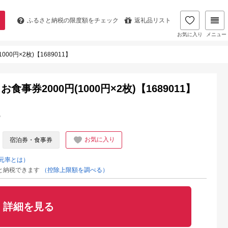
ふるさと納税の
限度額をチェック
返礼品リスト
お気に入り
メニュー
0円×2枚)【1689011】
券2000円(1000円×2枚)【1689011】
%
お気に入り
宿泊券・食事券
元率とは）
と納税できます
（控除上限額を調べる）
詳細を見る