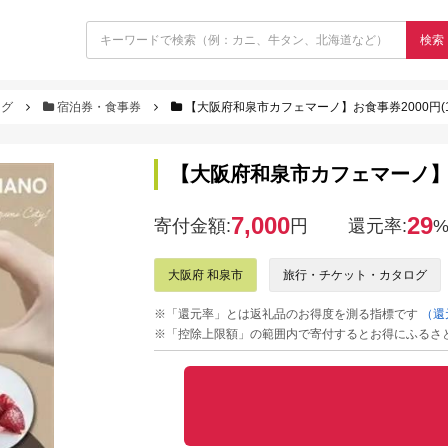
検索
ログ
宿泊券・食事券
【大阪府和泉市カフェマーノ】お食事券2000円(100
【大阪府和泉市カフェマーノ】お食事
7,000
29
寄付金額:
円
還元率:
大阪府 和泉市
旅行・チケット・カタログ
※「還元率」とは返礼品のお得度を測る指標です
（還
※「控除上限額」の範囲内で寄付するとお得にふるさ