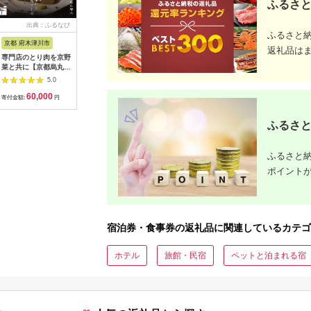
ふるさと
出典：ふるなび
出典：ふるなび
出典：ふるなび
出典：ふ
ふるさと
京都 府木津川市
長崎県
埼玉県 飯能市
宮崎県 都
返礼品は
専門店のとり肉を京野
界 雲仙 ふるさと納
【BlueTarp】ランチ
【先行受
菜と共に【京都烏丸御
税宿泊ギフト券
お食事券(ペア) チケッ
ラブ購入
池】で味わう2名様焼
（15,000円）【星野
ト HNNC001
300,000円
5.0
5.0
5.0
鳥コースお食事券
リゾート】
C701_(
60,000
50,000
14,000
1
064-15
ゴルフクラ
寄付金額:
円
寄付金額:
円
寄付金額:
円
寄付金額:
ップ ゼク
ソン クリ
ふるさと
チケット 
アイアン 
フェアウ
ふるさと納
ハイブリッ
ジ 最新モ
ポイント
宿泊券・食事券の返礼品に関連しているカテゴ
ホテル
旅館・民宿
ペットと泊まれる宿