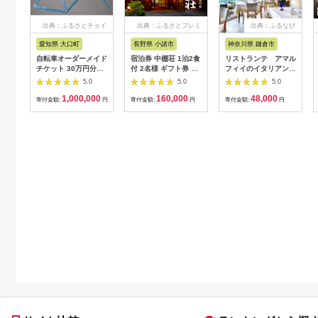
出典：ふるさとチョイ
出典：ふるさとプレミ
出典：ふるなび
ス
アム
愛知県 大口町
長野県 小諸市
神奈川県 鎌倉市
自転車オーダーメイド
宿泊券 中棚荘 1泊2食
リストランテ アマル
チケット 30万円分
付 2名様 ギフト券 チ
フィイのイタリアンデ
【1360365】
ケット 券 宿泊 旅行
ィナーコースA ペア
5.0
5.0
5.0
温泉 食事
券
1,000,000
160,000
48,000
寄付金額:
円
寄付金額:
円
寄付金額:
円