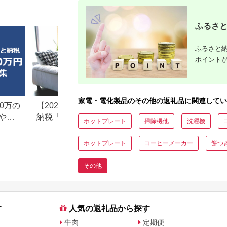
能付 生活家電 日用品
安城市 広
人気 おすすめ 】
【14283
ふるさと
ふるさと納
ポイント
家電・電化製品のその他の返礼品に関連してい
0万の
【2026年最新版】ふるさと
楽天ふるさと納税
や子
納税「食べ物以外」返礼品
りの家電探し。お
ホットプレート
掃除機他
洗濯機
の還元率ランキング！
ンキングまとめ
ホットプレート
コーヒーメーカー
餅つ
その他
す
人気の返礼品から探す
牛肉
定期便