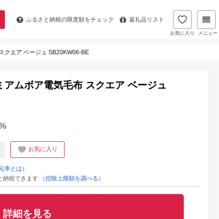
ふるさと納税の
限度額をチェック
返礼品リスト
お気に入り
メニュー
クエア ベージュ SB20KW06-BE
レミアムボア電気毛布 スクエア ベージュ
%
お気に入り
元率とは）
と納税できます
（控除上限額を調べる）
詳細を見る