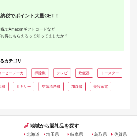
々
ウイルス対策 AI 正規
パクト パワフル 自動
タオル アイリスオー
33】
品 大阪府 八尾市 返礼
運転 切タイマー お手
ヤマ
品】
入れ簡単 家電 電化製
納税でポイント大量GET！
品 おすすめ 人気 アイ
リス IJC-P70-H
税でAmazonギフトコードなど
がお得にもらえるって知ってましたか？
るカテゴリ
でこだわ
すすめラ
コーヒーメーカ
掃除機
テレビ
炊飯器
トースター
き機
ミキサー
空気清浄機
加湿器
美容家電
地域から返礼品を探す
北海道
埼玉県
岐阜県
鳥取県
佐賀県