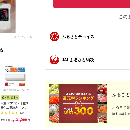
この
ふるさとチョイス
出典：さとふる
品
JALふるさと納税
出典：auPAYふるさと納
出典：ANAのふるさと
出典：ふるさとチョイ
出典：ふ
ふるさと
税
納税
ス
栃木県 栃木市
埼玉県 さいたま市
群馬県 昭和村
愛知県 安
日立 エアコン 【標準
リズム 大風量2重反転
バルミューダ
愛知県安
ふるさと
取付工事込み】 メガ
ファン搭載サーキュレ
GreenFan Studio
ットヒータ
暖 白くまくん XKシリ
ーター Silky Wind
DCモータ扇風機
321ET(D
5.0
5.0
5.0
返礼品は
ーズ【 10畳用 】寒冷
Circulator ライトグ
AGR01JP-WH（ホワ
フットヒー
1,131,000
65,000
98,000
5
地仕様 200Vタイプ
レー 【11100-
イト）
木枠 人気
寄付金額:
円
寄付金額:
円
寄付金額:
円
寄付金額:
RAS-XK2826D-W フ
1822】
料無料 贈
ィルター自動お掃除機
レゼント 