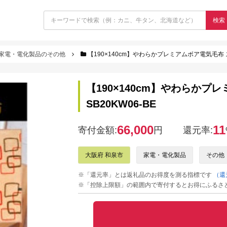
検索
家電・電化製品のその他
【190×140cm】やわらかプレミアムボア電気毛布 ス
【190×140cm】やわらかプ
SB20KW06-BE
66,000
11
寄付金額:
円
還元率:
大阪府 和泉市
家電・電化製品
その他
※「還元率」とは返礼品のお得度を測る指標です
（還
※「控除上限額」の範囲内で寄付するとお得にふるさ