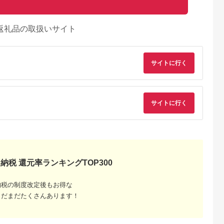
返礼品の取扱いサイト
サイトに行く
サイトに行く
るさとチョイ
出典：ふるさとチョイ
出典：ふるさとチョイ
出典：ふるさとチョ
納税 還元率ランキングTOP300
ス
ス
ス
城市
大阪府 八尾市
宮城県 角田市
宮城県 大河原町
城市 木枠フ
V106 SHARP 加湿
【ふるさと納税】 衣
衣類乾燥 除湿機 除湿
納税の制度改定後もお得な
ー MFH-
空気清浄機 KI-UX75
類乾燥機除湿機 コン
器 コンプレッサー式
A)_ ヒーター
【シャープ 電化製品
プレッサー式 アイリ
除湿量 7L IJC-P70-H
5.0
5.0
5.0
5.0
まだまだたくさんあります！
ター 暖房
家電 生活家電 空気清
スオーヤマ 7L グレー
グレー 梅雨 洗濯物干
5,000
350,000
60,000
60,000
 おすすめ 送
浄 加湿 プラズマクラ
15畳 コンプレッサー
し 室内物干し 部屋干
円
寄付金額:
円
寄付金額:
円
寄付金額:
円
答 ギフト プ
スター イオン 花粉 カ
静音 除湿. 乾燥 部屋
し 結露対策 節電 省
冬物 愛知県
ビ 集じん 消臭 脱臭
干し 洗濯物 衣類 コン
ネ 花粉対策 湿気 寝