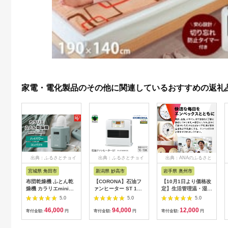
家電・電化製品のその他に関連しているおすすめの返礼
出典：ふるさとチョイ
出典：ふるさとチョイ
出典：ANAのふるさと
ス
ス
納税
宮城県 角田市
新潟県 妙高市
岩手県 奥州市
布団乾燥機 ふとん乾
【CORONA】石油フ
【10月1日より価格改
燥機 カラリエmini
ァンヒーター ST 10
定】生活管理温・湿度
TURBO JSK-S10-G
～13畳用 パールホワ
計 TM-2441 [AJ049]
5.0
5.0
5.0
グリーン
イト FH-
46,000
94,000
12,000
ST3625BY(W)
寄付金額:
円
寄付金額:
円
寄付金額:
円