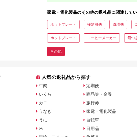
家電・電化製品のその他の返礼品に関連してい
ホットプレート
掃除機他
洗濯機
ホットプレート
コーヒーメーカー
餅つ
その他
す
人気の返礼品から探す
牛肉
定期便
いくら
商品券・金券
カニ
旅行券
うなぎ
家電・電化製品
うに
自転車
米
日用品
果物・フルーツ
化粧品