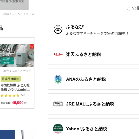
この
出典：ふるさとチョイス
ふるなび
品
ふるなびマネーチャージで5%即増量中！
楽天ふるさと納税
出典：ふるさとチョイ
出典：ANAのふるさと
出典：ふるさとチョイ
出典：ふ
ス
納税
ス
ANAのふるさと納税
宮城県 角田市
埼玉県 さいたま市
群馬県 昭和村
愛知県 安
布団乾燥機 ふとん乾
リズム 大風量2重反転
バルミューダ
愛知県安
燥機 カラリエmini
ファン搭載サーキュレ
GreenFan Studio
ットヒータ
TURBO JSK-S10-G
ーター Silky Wind
DCモータ扇風機
321ET(D
5.0
5.0
5.0
グリーン
Circulator ライトグ
AGR01JP-WH（ホワ
フットヒー
46,000
65,000
98,000
5
レー 【11100-
イト）
木枠 人気
JRE MALLふるさと納税
寄付金額:
円
寄付金額:
円
寄付金額:
円
寄付金額:
1822】
料無料 贈
レゼント 
安城市 広
【14283
Yahoo!ふるさと納税