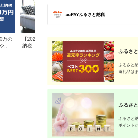
auPAYふるさと納税
0万の
【2026年最新版】ふるさと
楽天ふるさと納税
や子
納税「食べ物以外」返礼品
りの家電探し。お
ふるさと
の還元率ランキング！
ンキングまとめ
ふるさと
返礼品は
ふるさと
ふるさと納
ポイント