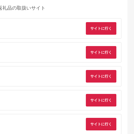
返礼品の取扱いサイト
サイトに行く
サイトに行く
るさとチョイ
出典：ふるさとチョイ
出典：ふるさとチョイ
出典：auPAYふるさと
ス
ス
ス
サイトに行く
城市
大阪府 八尾市
宮城県 角田市
栃木県 栃木市
城市 木枠フ
V106 SHARP 加湿
【ふるさと納税】 衣
日立 エアコン 【標準
ー MFH-
空気清浄機 KI-UX75
類乾燥機除湿機 コン
取付工事込み】 メガ
A)_ ヒーター
【シャープ 電化製品
プレッサー式 アイリ
暖 白くまくん XKシ
5.0
5.0
5.0
5.0
ター 暖房
家電 生活家電 空気清
スオーヤマ 7L グレー
ーズ【 10畳用 】寒
5,000
350,000
60,000
1,131,000
 おすすめ 送
浄 加湿 プラズマクラ
15畳 コンプレッサー
地仕様 200Vタイプ
サイトに行く
円
寄付金額:
円
寄付金額:
円
寄付金額:
答 ギフト プ
スター イオン 花粉 カ
静音 除湿. 乾燥 部屋
RAS-XK2826D-W フ
冬物 愛知県
ビ 集じん 消臭 脱臭
干し 洗濯物 衣類 コン
ィルター自動お掃除
々
ウイルス対策 AI 正規
パクト パワフル 自動
能付 生活家電 日用品
33】
品 大阪府 八尾市 返礼
運転 切タイマー お手
人気 おすすめ 】
品】
入れ簡単 家電 電化製
サイトに行く
品 おすすめ 人気 アイ
リス IJC-P70-H