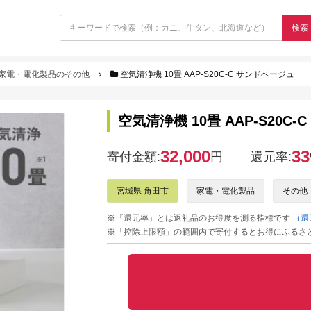
検索
家電・電化製品のその他
空気清浄機 10畳 AAP-S20C-C サンドベージュ
空気清浄機 10畳 AAP-S20C
32,000
33
寄付金額:
円
還元率:
宮城県 角田市
家電・電化製品
その他
※「還元率」とは返礼品のお得度を測る指標です
（還
※「控除上限額」の範囲内で寄付するとお得にふるさ