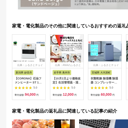
家電・電化製品のその他に関連しているおすすめの返礼
出典：ふるさとチョイ
出典：ANAのふるさと
出典：ふるさとチョイ
ス
納税
ス
新潟県 妙高市
岩手県 奥州市
宮城県 大河原町
【CORONA】石油フ
【10月1日より価格改
衣類乾燥 除湿機 除湿
ァンヒーター ST 10
定】生活管理温・湿度
器 コンプレッサー式
～13畳用 パールホワ
計 TM-2441 [AJ049]
除湿量 7L IJC-P70-H
5.0
5.0
5.0
イト FH-
グレー 梅雨 洗濯物干
94,000
12,000
60,000
ST3625BY(W)
し 室内物干し 部屋干
寄付金額:
円
寄付金額:
円
寄付金額:
円
し 結露対策 節電 省エ
ネ 花粉対策 湿気 寝室
タオル アイリスオー
家電・電化製品の返礼品に関連している記事の紹介
ヤマ