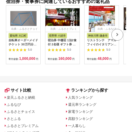
宿泊券・食事券に関連しているおすすめの返礼品
出典：ふるさとチョイ
出典：ふるさとプレミ
出典：ふるなび
ス
アム
愛知県 大口町
長野県 小諸市
神奈川県 鎌倉市
京
自転車オーダーメイド
宿泊券 中棚荘 1泊2食
リストランテ アマル
専門
チケット 30万円分
付 2名様 ギフト券 チ
フィイのイタリアンデ
菜と
【1360365】
ケット 券 宿泊 旅行
ィナーコースA ペア
池】
5.0
5.0
5.0
温泉 食事
券
鳥コ
064
1,000,000
160,000
48,000
寄付金額:
円
寄付金額:
円
寄付金額:
円
寄付
サイト比較
ランキングから探す
楽天ふるさと納税
人気ランキング
ふるなび
還元率ランキング
ふるさとチョイス
家電ランキング
さとふる
高額ランキング
ふるさとプレミアム
一人暮らし