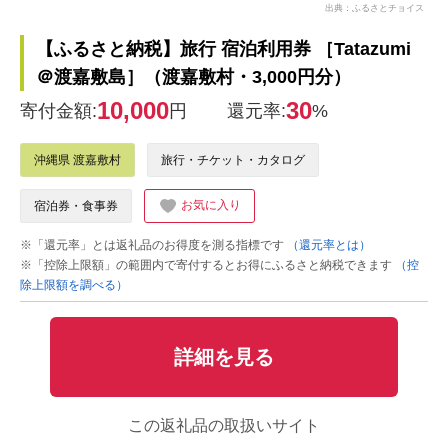
出典：ふるさとチョイス
【ふるさと納税】旅行 宿泊利用券 ［Tatazumi
＠渡嘉敷島］（渡嘉敷村・3,000円分）
10,000
30
寄付金額:
円
還元率:
%
沖縄県 渡嘉敷村
旅行・チケット・カタログ
お気に入り
宿泊券・食事券
※「還元率」とは返礼品のお得度を測る指標です
（還元率とは）
※「控除上限額」の範囲内で寄付するとお得にふるさと納税できます
（控
除上限額を調べる）
詳細を見る
この返礼品の取扱いサイト