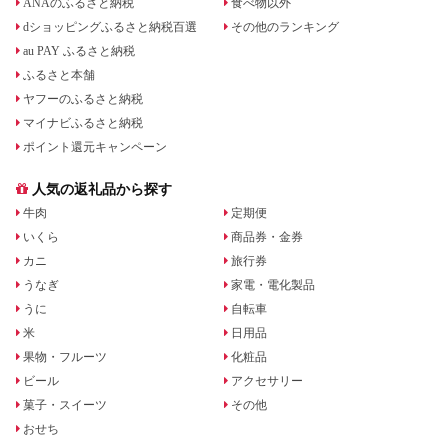
ANAのふるさと納税
食べ物以外
dショッピングふるさと納税百選
その他のランキング
au PAY ふるさと納税
ふるさと本舗
ヤフーのふるさと納税
マイナビふるさと納税
ポイント還元キャンペーン
人気の返礼品から探す
牛肉
定期便
いくら
商品券・金券
カニ
旅行券
うなぎ
家電・電化製品
うに
自転車
米
日用品
果物・フルーツ
化粧品
ビール
アクセサリー
菓子・スイーツ
その他
おせち