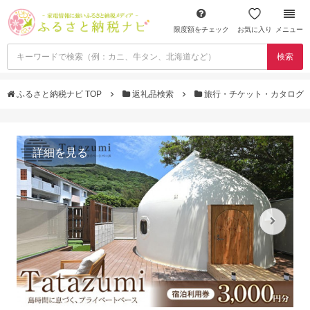
限度額をチェック
お気に入り
メニュー
検索
ふるさと納税ナビ TOP
返礼品検索
旅行・チケット・カタログ
詳細を見る