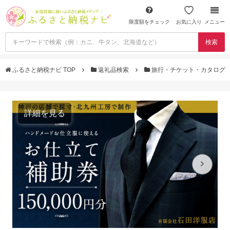
限度額をチェック
お気に入り
メニュー
検索
ふるさと納税ナビ TOP
返礼品検索
旅行・チケット・カタログ
詳細を見る