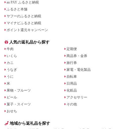
au PAY ふるさと納税
ふるさと本舗
ヤフーのふるさと納税
マイナビふるさと納税
ポイント還元キャンペーン
人気の返礼品から探す
牛肉
定期便
いくら
商品券・金券
カニ
旅行券
うなぎ
家電・電化製品
うに
自転車
米
日用品
果物・フルーツ
化粧品
ビール
アクセサリー
菓子・スイーツ
その他
おせち
地域から返礼品を探す