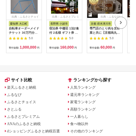
出典：ふるさとチョイ
出典：ふるさとプレミ
出典：ふるなび
ス
アム
愛知県 大口町
長野県 小諸市
京都 府木津川市
長
自転車オーダーメイド
宿泊券 中棚荘 1泊2食
専門店のとり肉を京野
界 
チケット 30万円分
付 2名様 ギフト券 チ
菜と共に【京都烏丸御
税宿
【1360365】
ケット 券 宿泊 旅行
池】で味わう2名様焼
（1
5.0
5.0
5.0
温泉 食事
鳥コースお食事券
リゾ
064-15
1,000,000
160,000
60,000
寄付金額:
円
寄付金額:
円
寄付金額:
円
寄付
サイト比較
ランキングから探す
楽天ふるさと納税
人気ランキング
ふるなび
還元率ランキング
ふるさとチョイス
家電ランキング
さとふる
高額ランキング
ふるさとプレミアム
一人暮らし
ANAのふるさと納税
食べ物以外
dショッピングふるさと納税百選
その他のランキング