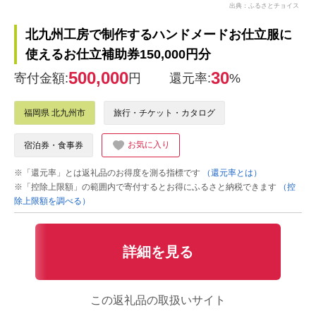
出典：ふるさとチョイス
北九州工房で制作するハンドメードお仕立服に
使えるお仕立補助券150,000円分
500,000
30
寄付金額:
円
還元率:
%
福岡県 北九州市
旅行・チケット・カタログ
お気に入り
宿泊券・食事券
※「還元率」とは返礼品のお得度を測る指標です
（還元率とは）
※「控除上限額」の範囲内で寄付するとお得にふるさと納税できます
（控
除上限額を調べる）
詳細を見る
この返礼品の取扱いサイト