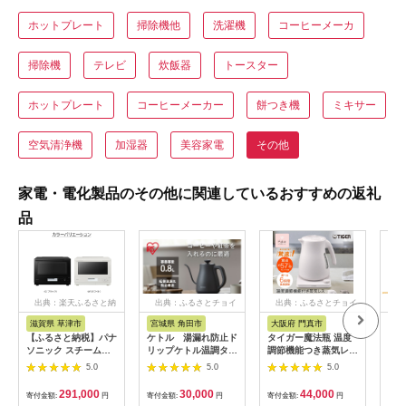
ホットプレート
掃除機他
洗濯機
コーヒーメーカ
掃除機
テレビ
炊飯器
トースター
ホットプレート
コーヒーメーカー
餅つき機
ミキサー
空気清浄機
加湿器
美容家電
その他
家電・電化製品のその他に関連しているおすすめの返礼
品
出典：楽天ふるさと納
出典：ふるさとチョイ
出典：ふるさとチョイ
出
税
ス
ス
滋賀県 草津市
宮城県 角田市
大阪府 門真市
新
【ふるさと納税】パナ
ケトル 湯漏れ防止ド
タイガー魔法瓶 温度
【新
ソニック スチームオ
リップケトル温調タイ
調節機能つき蒸気レス
芝真
ーブンレンジ ビスト
プ IKE-C800T-H
電気ケトル 1.2L PTV-
飯器
5.0
5.0
5.0
ロ NE-BS8D-W 容量
A120【HC チェスナ
10Z
30L | スチームオーブ
ッツグレー、WG グレ
《2
291,000
30,000
44,000
寄付金額:
円
寄付金額:
円
寄付金額:
円
寄付
ン ホワイトモデル 時
イッシュホワイト】大