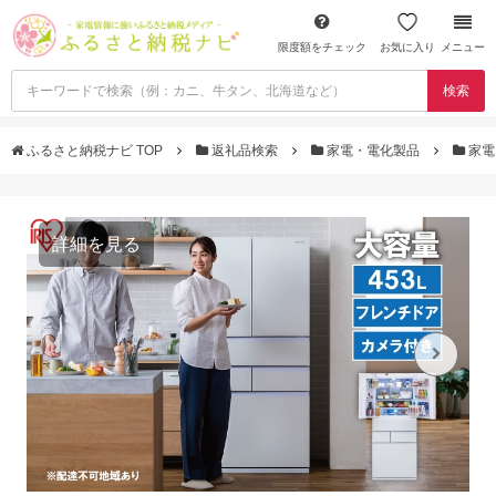
限度額をチェック
お気に入り
メニュー
検索
ふるさと納税ナビ TOP
返礼品検索
家電・電化製品
家電
詳細を見る