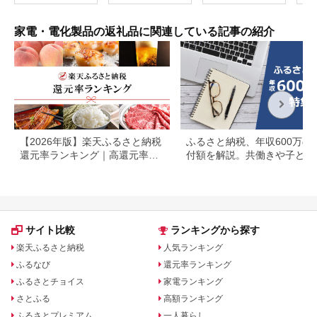
短調理 人気 おすすめ
阪府門真市 家電 電化
自動メニュー ヘルシ
製品 キッチン家電 生
ー料理 30L 大容量 キ
活家電 新生活 新生活
家電・電化製品の返礼品に関連している記事の紹介
ッチン家電 新生活応
応援
援
【2026年版】楽天ふるさと納税
ふるさと納税、年収600万の
還元率ランキング｜高還元率返
付額を解説。共働きや子ども
礼品をジャンル別に比較
いる場合も
サイト比較
ランキングから探す
楽天ふるさと納税
人気ランキング
ふるなび
還元率ランキング
ふるさとチョイス
家電ランキング
さとふる
高額ランキング
ふるさとプレミアム
一人暮らし