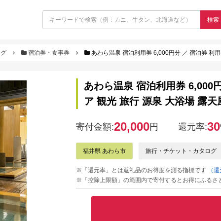
検索
ログ
宿泊券・食事券
あわら温泉 宿泊利用券 6,000円分 ／ 宿泊券 利用券
あわら温泉 宿泊利用券 6,000
ア 観光 旅行 源泉 大浴場 露天風呂 
20,000
30
寄付金額:
円
還元率:
福井県 あわら市
旅行・チケット・カタログ
※「還元率」とは返礼品のお得度を測る指標です
（還
※「控除上限額」の範囲内で寄付するとお得にふるさ