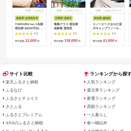
出典：ふるなび
出典：ふるさとプレミ
出典：ふるさとチョイ
アム
ス
福島県 会津若松市
兵庫県 淡路市
高知県 越知町
YUKKURA Inn 1名様
海風テラス 宿泊券
スノーピークおち仁淀
宿泊券 (6600円分) ワ
淡路島 貸別荘
川キャンプフィールド
ーケーションお試しプ
「住箱-jyubako-」ペ
5.0
5.0
5.0
ラン｜東北 福島県 会
ア宿泊チケット
22,000
330,000
61,000
津若松市 東山温泉 旅
寄付金額:
円
寄付金額:
円
寄付金額:
円
行 クーポン 利用券
[0800]
サイト比較
ランキングから探
楽天ふるさと納税
人気ランキング
ふるなび
還元率ランキング
ふるさとチョイス
家電ランキング
さとふる
高額ランキング
ふるさとプレミアム
一人暮らし
ANAのふるさと納税
食べ物以外