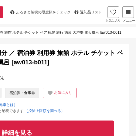
ふるさと納税の
限度額をチェック
返礼品リスト
お気に入り
メニュー
 旅館 ホテル チケット ペア 観光 旅行 源泉 大浴場 露天風呂 [aw013-b011]
円分 ／ 宿泊券 利用券 旅館 ホテル チケット ペ
[aw013-b011]
%
お気に入り
宿泊券・食事券
元率とは）
と納税できます
（控除上限額を調べる）
詳細を見る