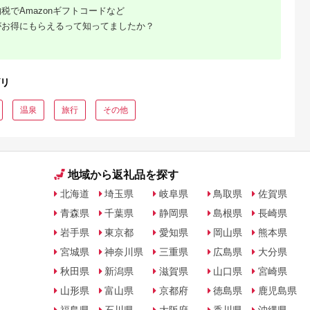
税でAmazonギフトコードなど
がお得にもらえるって知ってましたか？
るさとチョイ
出典：ふるなび
出典：ふるさとチョイ
出典：ふるさとパレ
ス
ス
沢市
栃木県 那須町
群馬県 長野原町
東京都新宿区
TOKYO オー
四季の宿 こよみ 宿泊
北軽井沢・八ッ場ダム
テジョンデお食事券
トアップお仕
利用券 30,000円｜宿
周辺ほか町内各所で利
(3,000円分)
,000円相当
泊 旅行 チケット 宿泊
用可能な長野原町ふる
5.0
5.0
5.0
5.0
リ
 加賀百万石
券 旅行券 観光 国内旅
さと感謝券（3,000円
17,000
100,000
10,000
10,000
石 北陸 北陸
行 那須 栃木県 那須町
分）
円
寄付金額:
円
寄付金額:
円
寄付金額:
円
支援
〔G-27〕
温泉
旅行
その他
地域から返礼品を探す
北海道
埼玉県
岐阜県
鳥取県
佐賀県
青森県
千葉県
静岡県
島根県
長崎県
岩手県
東京都
愛知県
岡山県
熊本県
宮城県
神奈川県
三重県
広島県
大分県
秋田県
新潟県
滋賀県
山口県
宮崎県
山形県
富山県
京都府
徳島県
鹿児島県