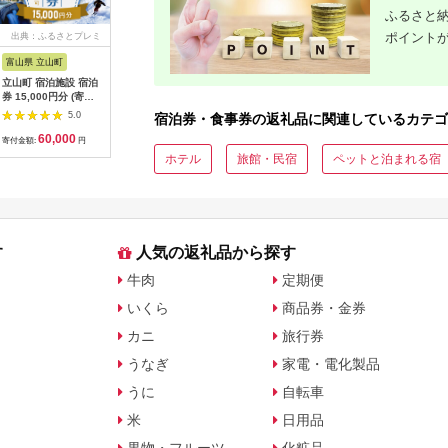
ふるさと納
ポイント
出典：ふるさとプレミ
出典：ふるなび
出典：ふるさとチョイ
出典：ふ
アム
ス
富山県 立山町
岐阜県 土岐市
京都 府京都市
石川県 金
立山町 宿泊施設 宿泊
うなぎ横綱 名物 ひつ
【御池クリニック】が
FABRIC 
券 15,000円分 (寄附
まぶし ペア お食事券
んドック PETベーシ
ダーセッ
額 60,000円) 宿泊チ
/ 鰻 ご飯 チケット 旅
ックコース受診チケッ
立て券 95
5.0
5.0
5.0
宿泊券・食事券の返礼品に関連しているカテゴ
ケット 宿泊 宿 山小屋
行 お出かけ うなぎ 食
ト
石川 金沢
60,000
28,000
320,000
3
山荘 ホテル 旅 旅行
事 ランチ ディナー ペ
加賀 百万
寄付金額:
円
寄付金額:
円
寄付金額:
円
寄付金額:
観光 レジャー チケッ
ア 夫婦 カップル 送料
復興 北陸
ホテル
旅館・民宿
ペットと泊まれる宿
ト 登山 トレッキング
無料[MFA002]
アルペンルート 山岳
観光 立山観光 立山黒
部観光 F6T-778
す
人気の返礼品から探す
牛肉
定期便
いくら
商品券・金券
カニ
旅行券
うなぎ
家電・電化製品
うに
自転車
米
日用品