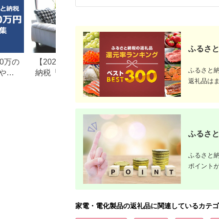
ふるさと
0万の
【2026年最新版】ふるさと
楽天ふるさと納税
ふるさと
や子
納税「食べ物以外」返礼品
りの家電探し。お
返礼品は
の還元率ランキング！
ンキングまとめ
ふるさと
ふるさと納
ポイント
家電・電化製品の返礼品に関連しているカテゴ