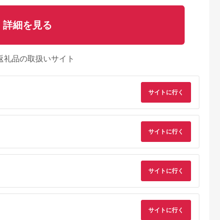
詳細を見る
返礼品の取扱いサイト
サイトに行く
典：ふるなび
出典：ふるなび
出典：ふるなび
出典：JRE MALLふ
さと納
海老名市
静岡県 浜松市
神奈川県 海老名市
大分県 国東市
サイトに行く
U(モッテル)
ピアノ HP702 ライト
MOTTERU(モッテ
【Canon】 キヤノン
PD35W
オーク調 設置作業付
ル) Power
ミラーレス カメラ
ポートUSB-
ピアノ
Delivery65W対応
EOS R7 ボディー キ
5.0
5.0
5.0
5.0
ト 折りたたみ
USB-C×1ポート、
ャノン 一眼 家電
1,000
600,000
15,000
657,000
急速充電
USB-A×1ポート 合計
_0022C
円
寄付金額:
円
寄付金額:
円
寄付金額:
円
製品 2年保証
最大63W AC充電器
サイトに行く
かしこく充電 ２年保
WU1) ペー
証（MOT-
【 神奈川
ACPD65WU1） パ
市 】
ウダーブルー
サイトに行く