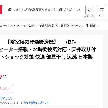
ふるさと納税の
限度額をチェック
返礼品リスト
お気に入り
メニュー
・天井取り付けタイプ】 即暖 ぽかぽか ヒートショック対策 快適 部屋干し 涼感 日本製 高須産業 (KEH-5)
 【浴室換気乾燥暖房機】 （BF-
ックヒーター搭載・24時間換気対応・天井取り付
ートショック対策 快適 部屋干し 涼感 日本製
7
%
気に入り
元率とは）
と納税できます
（控除上限額を調べる）