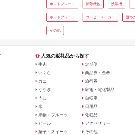
ホットプレート
掃除機他
洗濯機
ホットプレート
コーヒーメーカー
餅つ
その他
す
人気の返礼品から探す
牛肉
定期便
いくら
商品券・金券
カニ
旅行券
うなぎ
家電・電化製品
うに
自転車
米
日用品
果物・フルーツ
化粧品
ビール
アクセサリー
菓子・スイーツ
その他