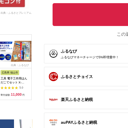
出典：ふるさとプレミアム
この
ふるなび
ふるなびマネーチャージで5%即増量中！
出典：ふるなび
出典：JRE MALLふる
出典：ふるなび
出
さと納税
広島県 福山市
宮城県 角田市
大阪府 貝塚市
神奈川県 
ふるさとチョイス
工具 電子工作用はん
【単3×72本】乾電池
乾電池エボルタNEO
MOTTER
だこてセット X-
BIGCAPA basic plus
単3・4形 計20本 アル
AC充電器 
2000E[BAEG004]工
アルカリ乾電池 単3形
カリ乾電池 パナソニ
USB-C 1
5.0
5.0
5.0
具
12本パック
ック
A 1ポー
11,000
10,000
12,000
1
LR6Bbp/12S
式プラグ 
寄付金額:
円
寄付金額:
円
寄付金額:
円
寄付金額:
PSE適合
楽天ふるさと納税
(MOT-
ACPD35
ルアイリス
県 海老名
auPAYふるさと納税