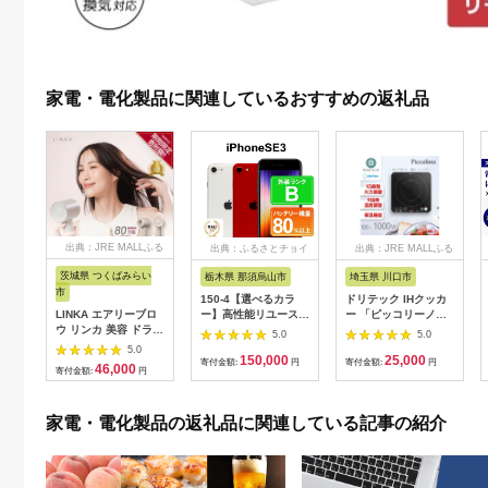
家電・電化製品に関連しているおすすめの返礼品
出典：JRE MALLふる
出典：ふるさとチョイ
出典：JRE MALLふる
さと納税
ス
さと納税
茨城県 つくばみらい
栃木県 那須烏山市
埼玉県 川口市
市
150-4【選べるカラ
ドリテック IHクッカ
LINKA エアリーブロ
ー】高性能リユース
ー 「ピッコリーノ」
ウ リンカ 美容 ドライ
スマホ Apple
ブラック DI-
5.0
5.0
ヤー ヘアケア 髪 エス
iPhoneSE 3 128GB
217BK【1642626】
5.0
150,000
25,000
テ ギフト ラッピング
SIMロック解除済 本
寄付金額:
円
寄付金額:
円
46,000
寄付金額:
円
贈呈品 プレゼント 母
体のみ ｜ 中古 再生品
の日 母の日準備 母の
本体 端末
日ギフト [EV08-NT]
家電・電化製品の返礼品に関連している記事の紹介