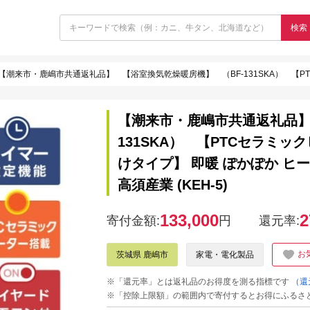
検索
【潮来市・鹿嶋市共通返礼品】 【浴室換気乾燥暖房機】 （BF-131SKA） 【PTCセラミックヒーター搭載・24時間換気対応
【潮来市・鹿嶋市共通返礼品】
131SKA） 【PTCセラミ
けタイプ】 即暖 ぽかぽか ヒ
高須産業 (KEH-5)
133,000
2
寄付金額:
円
還元率:
お
茨城県 鹿嶋市
家電・電化製品
※「還元率」とは返礼品のお得度を測る指標です
（還
※「控除上限額」の範囲内で寄付するとお得にふるさ