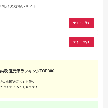
返礼品の取扱いサイト
サイトに行く
サイトに行く
納税 還元率ランキングTOP300
NAのふるさと
出典：ふるさとチョイ
出典：ANAのふるさと
出典：ふるさとチョ
納税
ス
納税
州市
宮城県 角田市
埼玉県 さいたま市
宮城県 角田市
納税の制度改定後もお得な
日より価格改
【ふるさと納税】 衣
リズム 大風量2重反転
布団乾燥機 ふとん乾
まだまだたくさんあります！
管理温・湿度
類乾燥機除湿機 コン
ファン搭載サーキュレ
燥機 カラリエmini
1 [AJ049]
プレッサー式 アイリ
ーター Silky Wind
TURBO JSK-S10-G
5.0
5.0
5.0
5.0
スオーヤマ 7L グレー
Circulator ライトグ
グリーン
2,000
60,000
65,000
46,000
15畳 コンプレッサー
レー 【11100-
円
寄付金額:
円
寄付金額:
円
寄付金額:
円
静音 除湿. 乾燥 部屋
1822】
干し 洗濯物 衣類 コン