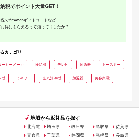
パクト パワフル 自動
納税でポイント大量GET！
運転 切タイマー お手
入れ簡単 家電 電化製
品 おすすめ 人気 アイ
税でAmazonギフトコードなど
リス IJC-P70-H
がお得にもらえるって知ってましたか？
るカテゴリ
でこだわ
コーヒーメーカ
掃除機
テレビ
炊飯器
トースター
すすめラ
き機
ミキサー
空気清浄機
加湿器
美容家電
地域から返礼品を探す
北海道
埼玉県
岐阜県
鳥取県
佐賀県
青森県
千葉県
静岡県
島根県
長崎県