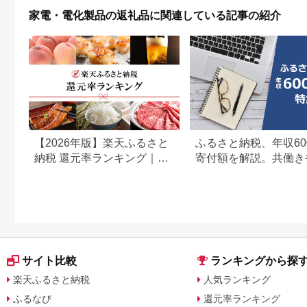
ニサイズ 大阪府 門真
タオル アイリスオー
能付 生活家電 日用品
家電・電化製品の返礼品に関連している記事の紹介
市 】
ヤマ
人気 おすすめ 】
【2026年版】楽天ふるさと
ふるさと納税、年収60
納税 還元率ランキング｜高
寄付額を解説。共働き
還元率返礼品をジャンル別
どもがいる場合も
に比較
サイト比較
ランキングから探
楽天ふるさと納税
人気ランキング
ふるなび
還元率ランキング