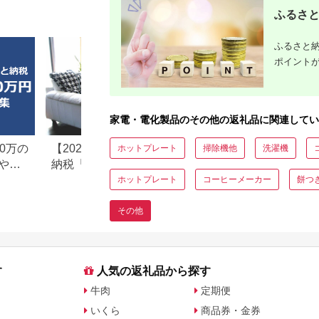
ウイルス対策 AI 正規
ふるさと
品 大阪府 八尾市 返礼
品】
ふるさと納
ポイント
家電・電化製品のその他の返礼品に関連してい
0万の
【2026年最新版】ふるさと
楽天ふるさと納税
ホットプレート
掃除機他
洗濯機
や子
納税「食べ物以外」返礼品
りの家電探し。お
の還元率ランキング！
ンキングまとめ
ホットプレート
コーヒーメーカー
餅つ
その他
す
人気の返礼品から探す
牛肉
定期便
いくら
商品券・金券