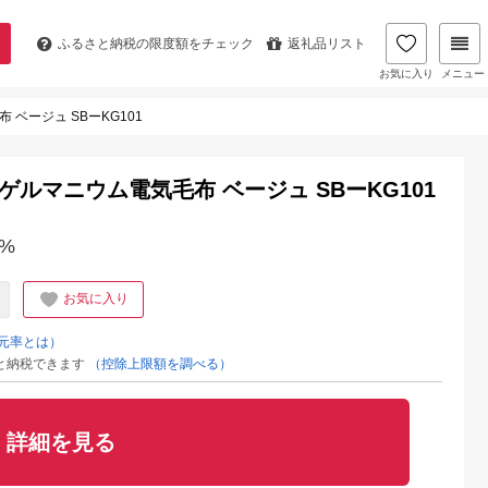
ふるさと納税の
限度額をチェック
返礼品リスト
お気に入り
メニュー
 ベージュ SBーKG101
たゲルマニウム電気毛布 ベージュ SBーKG101
%
お気に入り
元率とは）
と納税できます
（控除上限額を調べる）
詳細を見る