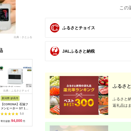
この
ふるさとチョイス
出典：さとふる
品
JALふるさと納税
ふるさと
出典：ふるさとチョイ
出典：ふるさとチョイ
出典：ふるさとチョイ
出典：A
ス
ス
ス
新潟県 妙高市
大阪府 八尾市
群馬県 昭和村
岩手県 奥
ふるさと
【CORONA】石油フ
V106 SHARP 加湿
バルミューダ
【10月1
返礼品は
ァンヒーター ST 10
空気清浄機 KI-UX75
GreenFan Studio
定】生活
～13畳用 パールホワ
【シャープ 電化製品
DCモータ扇風機
計 TM-244
5.0
5.0
5.0
イト FH-
家電 生活家電 空気清
AGR01JP-WH（ホワ
94,000
350,000
98,000
1
ST3625BY(W)
浄 加湿 プラズマクラ
イト）
寄付金額:
円
寄付金額:
円
寄付金額:
円
寄付金額:
スター イオン 花粉 カ
ビ 集じん 消臭 脱臭