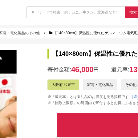
検索
家電・電化製品のその他
【140×80cm】保温性に優れたゲルマニウム電気毛布
【140×80cm】保温性に優れ
46,000
13
寄付金額:
円
還元率:
大阪府 和泉市
家電・電化製品
その他
※「還元率」とは返礼品のお得度を測る指標です
（還
※「控除上限額」の範囲内で寄付するとお得にふるさ