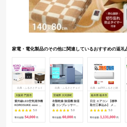
家電・電化製品のその他に関連しているおすすめの返礼
出典：ふるさとチョイ
出典：ふるさとチョイ
出典：auPAYふるさと納
ス
ス
税
大阪府 門真市
宮城県 大河原町
栃木県 栃木市
紫外線LED空気清浄機
衣類乾燥 除湿機 除湿
日立 エアコン 【標準
KOROSUKE mini 卓
器 コンプレッサー式
取付工事込み】 メガ
上 コンパクト 空気清
除湿量 7L IJC-P70-H
暖 白くまくん XKシリ
5.0
5.0
5.0
浄機 除菌【活性酸素
グレー 梅雨 洗濯物干
ーズ【 10畳用 】寒冷
54,000
60,000
1,131,000
有害物質分解 メンテ
し 室内物干し 部屋干
地仕様 200Vタイプ
寄付金額:
円
寄付金額:
円
寄付金額:
円
ナンスフリー 安全性
し 結露対策 節電 省エ
RAS-XK2826D-W フ
二酸化チタン粒子 ミ
ネ 花粉対策 湿気 寝室
ィルター自動お掃除機