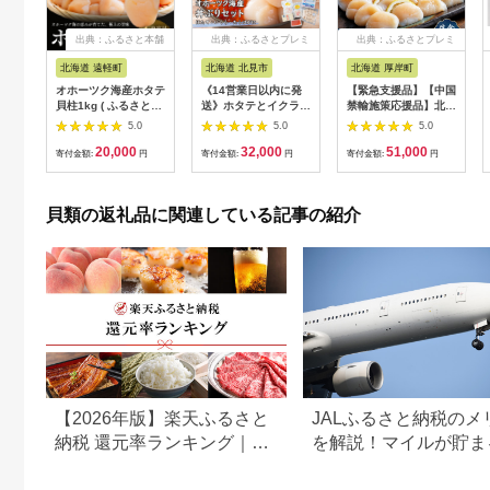
出典：ふるさと本舗
出典：ふるさとプレミ
出典：ふるさとプレミ
アム
アム
北海道 遠軽町
北海道 北見市
北海道 厚岸町
オホーツク海産ホタテ
《14営業日以内に発
【緊急支援品】【中国
貝柱1kg ( ふるさと納
送》ホタテとイクラと
禁輸施策応援品】北海
税 北海道産 ほたて ホ
カニを食べつくす！船
道産 冷凍 帆立貝柱
5.0
5.0
5.0
タテ貝柱 刺身 冷凍 貝
長おすすめのオホーツ
1kg (35玉前後) ホタ
20,000
32,000
51,000
北海道 遠軽町 ) en01-
ク丼ぶりセット ( オホ
テ ほたて 玉冷 魚貝類
寄付金額:
円
寄付金額:
円
寄付金額:
円
00069
ーツク海 ホタテ ほた
て 貝 魚介類 カニ か
に 蟹 イクラ いくら
貝類の返礼品に関連している記事の紹介
魚卵 鮭卵 鮭 さけ 海
鮮丼 おつまみ 冷凍 )
【114-0088】
【2026年版】楽天ふるさと
JALふるさと納税のメ
納税 還元率ランキング｜高
を解説！マイルが貯ま
還元率返礼品をジャンル別
組みやおすすめ返礼品