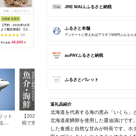
JRE MALLふるさと納税
出典：ふるさとプレミ
出典：JRE MALLふる
出典：JALふるさと納税
出典：JR
アム
さと納税
北海道 北見市
三重県 桑名市
島根県 出雲市
岩手県 大
【予約：2026年10月
【指定日必須】【配送
宍道湖漁師の大盛Lサ
【 テレビ
ふるさと本舗
より順次発送】【カキ
不可地域有】マルヨシ
イズ1.5kg大和しじみ
食可 冷凍
ナイフ付】海のミルク
水産 桑名産大粒天然
（しめ縄干支箸付）
牡蠣 春っ
アンケートに答えればアマギフ500円ぶんもら
5.0
5.0
5.0
サロマ湖産殻付2年物
蛤 1.3kg（約10～12
46,000
22,000
11,000
1
カキ貝 10kg 80～100
個）はまぐり ハマグ
寄付金額:
円
寄付金額:
円
寄付金額:
円
寄付金額:
個入 ( 海鮮 魚介類 貝
リ 魚介 貝 魚貝 活は
お歳暮 お祝い BBQ )
まぐり 焼きはま 海鮮
auPAYふるさと納税
【031-0020-2026】
網焼き 酒蒸し お吸い
物 パエリア パスタ
ふるさとパレット
返礼品紹介
北海道を代表する海の恵み「いくら」
リット
【2026年最新】ふるさと納
【2026年最新版】
北海道産鱒卵を使用した醤油漬けです
る仕
税で魚・魚介類のおすすめ
納税のホタテおす
した食感と自然な甘みが特長です。ホ
を紹
返礼品ランキング
キング｜還元率・