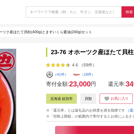
検索
オホーツク産ほたて貝柱(400g)とますいくら醤油(200g)セット
23-76 オホーツク産ほたて貝柱(
4.6 （59件）
（41件）
（18件）
23,000
34
寄付金額:
円
還元率:
お気に入り
北海道 紋別市
貝類
※「還元率」とは返礼品のお得度を測る指標です
（還
※「控除上限額」の範囲内で寄付するとお得にふるさ