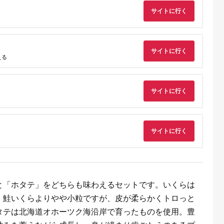
サイトに行く
E MALLふる
出典：ふるなび
出典：ふるさとプレミ
出典：ふるさとプレ
さと納税
アム
ア
船渡市
千葉県 富津市
北海道 厚岸町
北海道 厚岸町
で紹介 】 生
漁師直送！活ホンビノ
【緊急支援品】【中国
北海道 厚岸産 砂抜き
 牡蠣 殻付き
ス貝5.5kg（Lサイ
禁輸施策応援品】北海
済み あさり
サイトに行く
こ 牡蠣 2袋
ズ）
道産 冷凍 帆立貝柱
2.5kg【光輝】 [ 海産
える
5.0
5.0
5.0
5.0
( 12個入×2 ) 数量限定
500g (18玉前後) ホタ
物 海の幸 味が濃い 
9,000
30,000
27,000
20,000
テ ほたて 玉冷 魚貝類
類 貝 みそ汁 酒蒸し
円
寄付金額:
円
寄付金額:
円
寄付金額:
円
アサリバター 食材 食
べ物 パスタ ]
サイトに行く
サイトに行く
と「ホタテ」をどちらも味わえるセットです。いくらは
ふるさと
。鮭いくらよりやや小粒ですが、皮が柔らかくトロっと
すめラン
タテは北海道オホーツク海沿岸で育ったものを使用。豊
内容量で