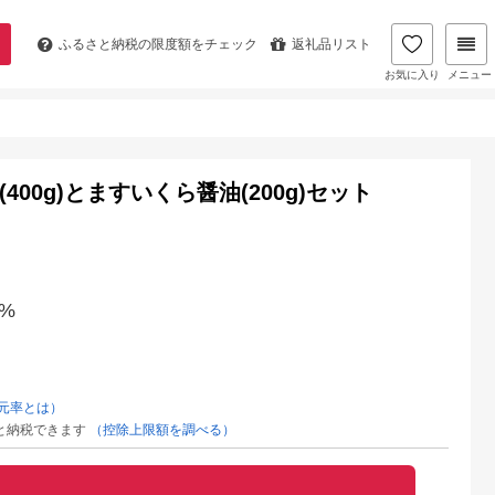
ふるさと納税の
限度額をチェック
返礼品リスト
お気に入り
メニュー
400g)とますいくら醤油(200g)セット
%
元率とは）
と納税できます
（控除上限額を調べる）