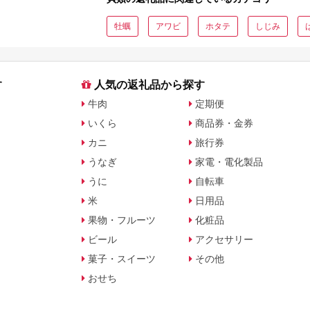
牡蠣
アワビ
ホタテ
しじみ
す
人気の返礼品から探す
牛肉
定期便
いくら
商品券・金券
カニ
旅行券
うなぎ
家電・電化製品
うに
自転車
米
日用品
果物・フルーツ
化粧品
ビール
アクセサリー
菓子・スイーツ
その他
おせち