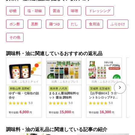
砂糖
塩・胡椒
醤油
味噌
ドレッシング
ポン酢
黒酢
麺つゆ
だし
食用油
ふりかけ
その他
調味料・油に関連しているおすすめの返礼品
出典：ふるさとチョイ
出典：ふるさとプレミ
出典：ふるさとプレミ
出
ス
アム
アム
和歌山県 高野町
熊本県 八代市
茨城県 北茨城市
高
ゆず一味・七味缶の詰
まるまん醤油調味料セ
【お手頃BOX】ラカ
ゆず
合せ
ット 醤油 調味料
ントＳシロップＰ280
「ぱ
ｇ 6本セット
村」
5.0
5.0
5.0
(CL204-LS6)
七味
柚子
6,000
15,000
16,300
寄付金額:
円
寄付金額:
円
寄付金額:
円
寄付
辛料
歳暮
答用
送 
調味料・油の返礼品に関連している記事の紹介
路村 