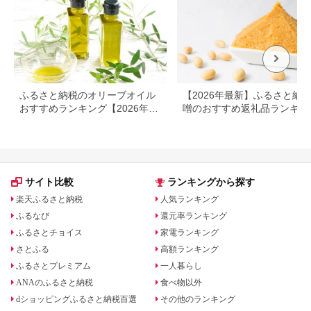
ふるさと納税のオリーブオイル
【2026年最新】ふるさと納税
おすすめランキング【2026年最
噌のおすすめ返礼品ランキン
新版】人気・容量・種類で比較
｜産地・種類・コスパで選ぶ
選ガイド
サイト比較
ランキングから探す
楽天ふるさと納税
人気ランキング
ふるなび
還元率ランキング
ふるさとチョイス
家電ランキング
さとふる
高額ランキング
ふるさとプレミアム
一人暮らし
ANAのふるさと納税
食べ物以外
dショッピングふるさと納税百選
その他のランキング