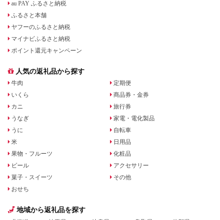
au PAY ふるさと納税
ふるさと本舗
ヤフーのふるさと納税
マイナビふるさと納税
ポイント還元キャンペーン
人気の返礼品から探す
牛肉
定期便
いくら
商品券・金券
カニ
旅行券
うなぎ
家電・電化製品
うに
自転車
米
日用品
果物・フルーツ
化粧品
ビール
アクセサリー
菓子・スイーツ
その他
おせち
地域から返礼品を探す