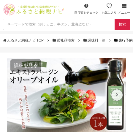
限度額をチェック
お気に入り
メニュー
検索
ふるさと納税ナビ TOP
返礼品検索
調味料・油
先行予約
詳細を見る