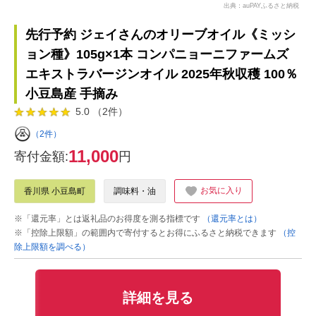
出典：auPAYふるさと納税
先行予約 ジェイさんのオリーブオイル《ミッシ
ョン種》105g×1本 コンパニョーニファームズ
エキストラバージンオイル 2025年秋収穫 100％
小豆島産 手摘み
5.0 （2件）
（2件）
11,000
寄付金額:
円
お気に入り
香川県 小豆島町
調味料・油
※「還元率」とは返礼品のお得度を測る指標です
（還元率とは）
※「控除上限額」の範囲内で寄付するとお得にふるさと納税できます
（控
除上限額を調べる）
詳細を見る