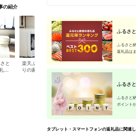
SCBACG
事の紹介
ーキーブラ
奈川県 海
ホケーブル
ブル タイ
ット】
ふるさと
ふるさと
返礼品は
るさと
楽天ふるさと納税でこだわ
1万・2万・3万円
礼品
りの家電探し。おすすめラ
別、ふるさと納税
ンキングまとめ
礼品特集
ふるさと
ふるさと納
ポイント
タブレット・スマートフォンの返礼品に関連し