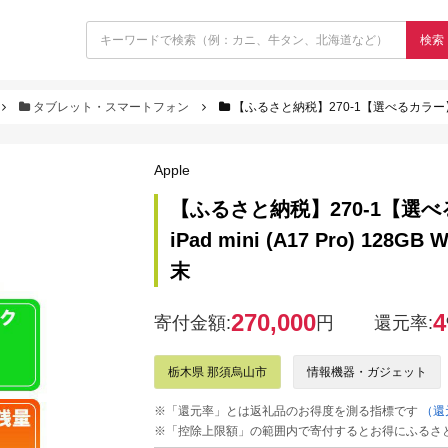
検索
タブレット・スマートフォン
【ふるさと納税】270-1【選べるカラー】高性能リユース タブレッ
Apple
【ふるさと納税】270-1【選べ
iPad mini (A17 Pro) 12
末
270,000
4
寄付金額:
円
還元率:
栃木県 那須烏山市
情報機器・ガジェット
※「還元率」とは返礼品のお得度を測る指標です
（還
※「控除上限額」の範囲内で寄付するとお得にふるさ