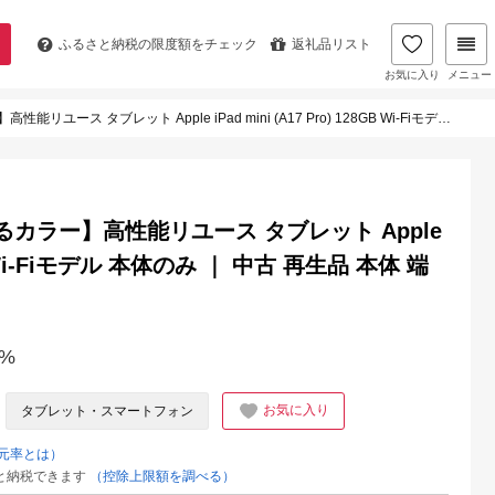
ふるさと納税の
限度額をチェック
返礼品リスト
お気に入り
メニュー
ト Apple iPad mini (A17 Pro) 128GB Wi-Fiモデル 本体のみ ｜ 中古 再生品 本体 端末
るカラー】高性能リユース タブレット Apple
8GB Wi-Fiモデル 本体のみ ｜ 中古 再生品 本体 端
%
お気に入り
タブレット・スマートフォン
元率とは）
と納税できます
（控除上限額を調べる）