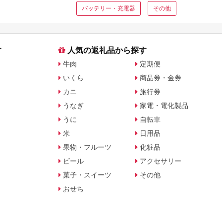
バッテリー・充電器
その他
す
人気の返礼品から探す
牛肉
定期便
いくら
商品券・金券
カニ
旅行券
うなぎ
家電・電化製品
うに
自転車
米
日用品
果物・フルーツ
化粧品
ビール
アクセサリー
菓子・スイーツ
その他
おせち