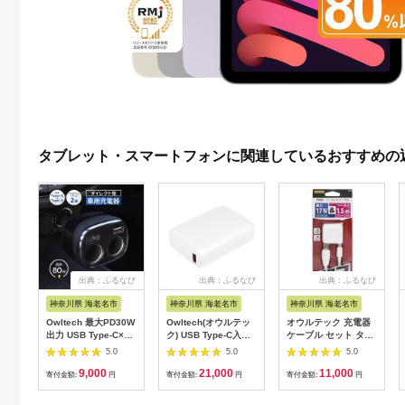
タブレット・スマートフォンに関連しているおすすめの
出典：ふるなび
出典：ふるなび
出典：ふるなび
神奈川県 海老名市
神奈川県 海老名市
神奈川県 海老名市
Owltech 最大PD30W
Owltech(オウルテッ
オウルテック 充電器
出力 USB Type-C×1
ク) USB Type-C入出
ケーブル セット タイ
USB Type-A×1 アク
力
プCケーブル & AC充
5.0
5.0
5.0
セサリーソケット×2
PowerDelivery30W
電器
9,000
21,000
11,000
ダイレクト型 車載充
対応 10000mAh モバ
寄付金額:
円
寄付金額:
円
寄付金額:
円
電器 OWL-
イルバッテリー OWL-
CCUCD2D2-BK【 ガ
LPB10020-WH ホワ