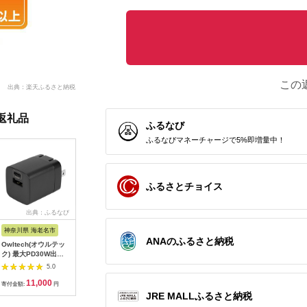
この
出典：楽天ふるさと納税
返礼品
ふるなび
ふるなびマネーチャージで5%即増量中！
ふるさとチョイス
出典：ふるなび
出典：ふるなび
出典：ふるなび
出
神奈川県 海老名市
佐賀県 鳥栖市
神奈川県 海老名市
神奈川県 
ANAのふるさと納税
Owltech(オウルテッ
iPad mini 第5世代
ケーブル マグネット
MOTTER
ク) 最大PD30W出力
64GB Cellular + Wi-
1m ブラック ケーブ
しなやか
GaN採用 USB Type-
Fiモデル シルバー 中
ル
シリコンケ
5.0
5.0
5.0
C×1 USB Type-A×1
古 アイパッド 本体
速充電 デ
11,000
85,000
8,000
7
AC充電器 OWL-
応 USB-A 
寄付金額:
円
寄付金額:
円
寄付金額:
円
寄付金額:
APD30C1A1R-BK ブ
2m 全8色
JRE MALLふるさと納税
ラック
（MOT-