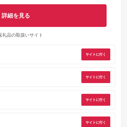
詳細を見る
返礼品の取扱いサイト
サイトに行く
サイトに行く
典：ふるなび
出典：ふるなび
出典：ふるなび
出典：ふるな
海老名市
栃木県 那須烏山市
栃木県 那須烏山市
神奈川県 海老名市
サイトに行く
U(モッテル)
135-1【スターライ
135-1【ミッドナイ
Owltech(オウルテッ
で絡まない
ト】高性能リユース
ト】高性能リユース
ク) バイオマス素材使
ーブル 急
スマホ Apple
スマホ Apple
用 耐屈曲2万回以上
5.0
5.0
5.0
5.0
ータ転送対
iPhoneSE 3 64GB
iPhoneSE 3 64GB
PD60W充電／データ
,000
135,000
135,000
6,000
to USB-C
SIMロック解除済
SIMロック解除済 本
転送 USB Type-C to
円
寄付金額:
円
寄付金額:
円
寄付金額:
円
 2年保証
iPhone本体のみ
体のみ ｜ 中古 再生品
USB Type-C エコナ
サイトに行く
本体 端末
クスケーブル OWL-