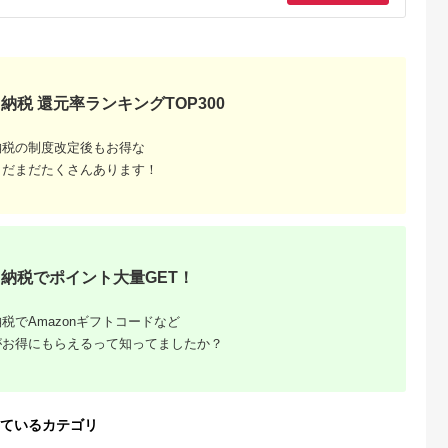
200） スモ
CBECOCC15-WH ホ
ック 【 神
ワイト
老名市 スマ
 充電ケー
プA ガジェ
納税 還元率ランキングTOP300
納税の制度改定後もお得な
まだまだたくさんあります！
！寄付金額
の家電返
納税でポイント大量GET！
税でAmazonギフトコードなど
がお得にもらえるって知ってましたか？
ているカテゴリ