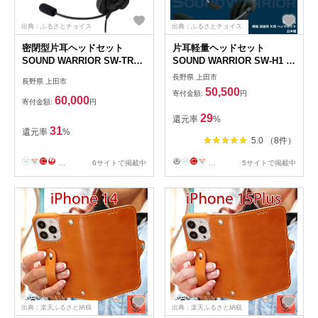
出典：ふるさとチョイス
出典：ふるさとチョイス
密閉型片耳ヘッドセット
片耳軽量ヘッドセット
SOUND WARRIOR SW-TR1
SOUND WARRIOR SW-H1 イ
イヤホン マイク ヘッドホン
ヤホン マイク ヘッドホン 周
長野県 上田市
長野県 上田市
周辺機器 オーディオ周辺機器
辺機器 オーディオ周辺機器
50,500
寄付金額:
円
PC テレワーク 在宅ワーク リ
PC テレワーク 在宅ワーク リ
60,000
寄付金額:
円
モート 城下工業 信州 長野
モート 城下工業 信州 長野
29
還元率
%
【 上田市 】 [№5312-0189]
【 上田市 】 [№5312-0187]
31
還元率
%
5.0 （8件）
...
6サイトで掲載中
...
5サイトで掲載中
出典：楽天ふるさと納税
出典：楽天ふるさと納税