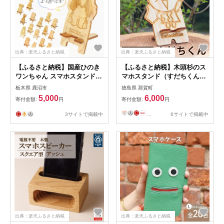
出典：楽天ふるさと納税
出典：楽天ふるさと納税
【ふるさと納税】国産ひのき
【ふるさと納税】木頭杉のス
ワンちゃん スマホスタンド
マホスタンド（すだちくん）
全29種 | 犬 木製 ひのき 卓上
NW-20-1【徳島県 那賀町 木
栃木県 鹿沼市
徳島県 那賀町
スタンド スマホ 栃木県 鹿沼
頭杉 スマホスタンド 木材活
5,000
6,000
寄付金額:
円
寄付金額:
円
市 ※沖縄・離島への配送不可
用 スマホ スマートフォン 持
ち運び 自撮り ウェブ会議 ド
3サイトで掲載中
...
6サイトで掲載中
ラマ鑑賞 記録撮影 オフィス
デスクワーク テレワーク 小
物 携帯 雑貨 杉 おうち時間】
出典：楽天ふるさと納税
出典：楽天ふるさと納税