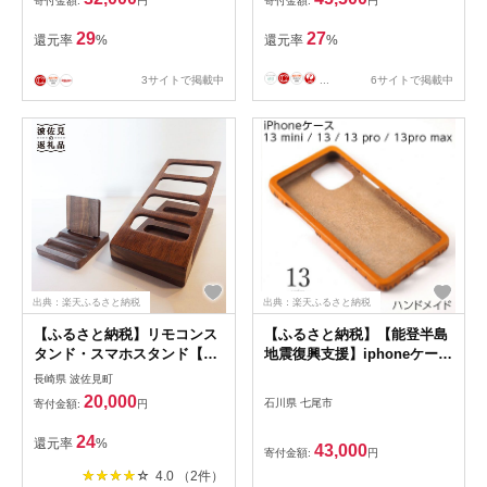
寄付金額:
円
寄付金額:
円
付き 栃木レザー 本革 リッキ
辺機器 オーディオ周辺機器
ーズ
PC テレワーク 在宅ワーク リ
29
27
還元率
%
還元率
%
モート 城下工業 信州 長野
【 上田市 】 [№5312-0597]
3サイトで掲載中
...
6サイトで掲載中
出典：楽天ふるさと納税
出典：楽天ふるさと納税
【ふるさと納税】リモコンス
【ふるさと納税】【能登半島
タンド・スマホスタンド【木
地震復興支援】iphoneケー
の工房あんくるうっど】
ス 本革 ハンドメイド 13
長崎県 波佐見町
[NC04]
mini / 13 / 13 pro / 13pro
20,000
石川県 七尾市
寄付金額:
円
max≪シンプル 牛革 手作り
おしゃれ≫ 石川県 七尾市
24
還元率
%
43,000
寄付金額:
円
4.0 （2件）