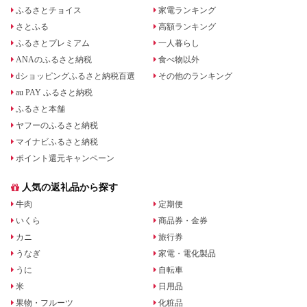
ふるさとチョイス
家電ランキング
さとふる
高額ランキング
ふるさとプレミアム
一人暮らし
ANAのふるさと納税
食べ物以外
dショッピングふるさと納税百選
その他のランキング
au PAY ふるさと納税
ふるさと本舗
ヤフーのふるさと納税
マイナビふるさと納税
ポイント還元キャンペーン
人気の返礼品から探す
牛肉
定期便
いくら
商品券・金券
カニ
旅行券
うなぎ
家電・電化製品
うに
自転車
米
日用品
果物・フルーツ
化粧品