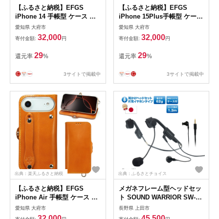
【ふるさと納税】EFGS
【ふるさと納税】EFGS
iPhone 14 手帳型 ケース 栃
iPhone 15Plus手帳型 ケース
木キャメル 【左開き】 TPU
栃木キャメル 【右開き】
愛知県 大府市
愛知県 大府市
スタンド カード入れ ベルト
TPU スタンド カード入れ ベ
32,000
32,000
寄付金額:
円
寄付金額:
円
付き 栃木レザー 本革 リッキ
ルト付き 栃木レザー 本革 リ
ーズ
ッキーズ | 雑貨 日用品 人気
29
29
還元率
%
還元率
%
おすすめ 送料無料
3サイトで掲載中
3サイトで掲載中
出典：楽天ふるさと納税
出典：ふるさとチョイス
【ふるさと納税】EFGS
メガネフレーム型ヘッドセッ
iPhone Air 手帳型 ケース 栃
ト SOUND WARRIOR SW-
木キャメル 【左開き】 TPU
HW1 片耳イヤホンタイプ 日
愛知県 大府市
長野県 上田市
スタンド カード入れ ベルト
本製 国産 イヤホン マイク 周
32,000
45,500