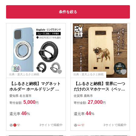
条件を絞る
出典：楽天ふるさと納税
出典：楽天ふるさと納税
【ふるさと納税】マグネット
【ふるさと納税】世界に一つ
ホルダー ホールドリング ス
だけのスマホケース（ペット
マホホルダー iPhoneリング
の手描き 着色）D-212 ｜佐賀
愛知県 名古屋市
佐賀県 鹿島市
ホルダー リングスタンド
県 鹿島市 スマホケース スマ
5,000
27,000
寄付金額:
円
寄付金額:
円
MagSafe対応 非MagSafe機
ホ ケース 飼い犬 飼い猫 犬
種も使える 取り付けやすい
猫 ウサギ 鳥 爬虫類 ペット
46
44
還元率
%
還元率
%
落下防止 片手操作 スマホリ
そっくり 写真 木 天然木 お気
ング 360度回転 マグネット式
に入り 送料無料｜
3サイトで掲載中
3サイトで掲載中
磁石 Android iPhone多機種
対応