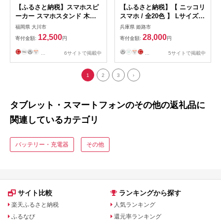
【ふるさと納税】スマホスピ
【ふるさと納税】【 ニッコリ
ーカー スマホスタンド 木製
スマホ / 全20色 】 Lサイズ
電源不要 置くだけ アッシ
思わずニッコリ笑顔になって
福岡県 大川市
兵庫県 姫路市
ュ スクエア形 | 福岡県 大川
しまう / ニッコリスマホケー
12,500
28,000
寄付金額:
円
寄付金額:
円
市 ふるさと納税 ふるさと 納
ス【 iphoneケース / android
税 雑貨 おしゃれ オシャレ ス
】 iPhone15 カバー ホール加
...
6サイトで掲載中
...
5サイトで掲載中
マホスピーカー スマホスタン
工可
ド 10000円 1万円
1
2
3
›
タブレット・スマートフォンのその他の返礼品に
関連しているカテゴリ
バッテリー・充電器
その他
サイト比較
ランキングから探す
楽天ふるさと納税
人気ランキング
ふるなび
還元率ランキング