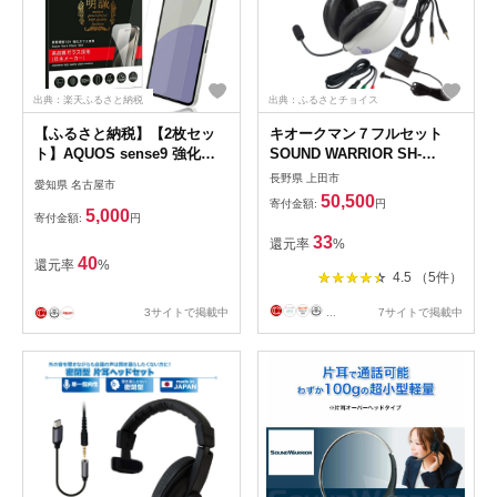
出典：楽天ふるさと納税
出典：ふるさとチョイス
【ふるさと納税】【2枚セッ
キオークマン７フルセット
ト】AQUOS sense9 強化ガ
SOUND WARRIOR SH-
ラス保護フィルム SH-53E
9501AC 学習 教育機器 周辺
長野県 上田市
愛知県 名古屋市
docomo 高透過フィルム
機器 オーディオ周辺機器 PC
50,500
寄付金額:
円
SHG14 au 液晶画面保護フィ
オーディオケーブル セット
5,000
寄付金額:
円
ルム A405SH SoftBank ディ
マイク ヘッドホン 発音チェ
33
還元率
%
スプレイ保護シート SHG14
ック カラオケ スピーチ練習
40
還元率
%
UQ mobile 2.5D 超薄型 表面
城下工業 信州 長野【 上田市
4.5 （5件）
硬度10H 耐衝撃 快適なタッチ
】 [№5312-0186]
貼り付け簡単 キズ防止 疎油
3サイトで掲載中
...
7サイトで掲載中
撥水