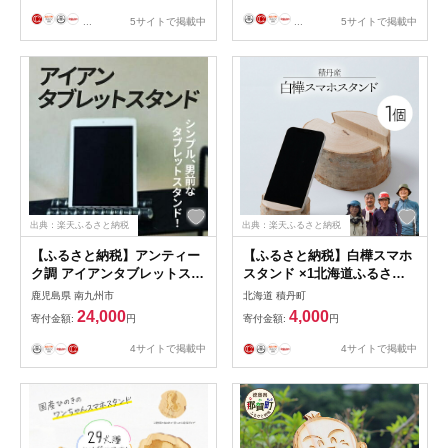
...
5サイトで掲載中
...
5サイトで掲載中
出典：楽天ふるさと納税
出典：楽天ふるさと納税
【ふるさと納税】アンティー
【ふるさと納税】白樺スマホ
ク調 アイアンタブレットスタ
スタンド ×1北海道ふるさと
ンド【1186040】
納税 積丹町 ふるさと納税 雑
鹿児島県 南九州市
北海道 積丹町
貨 日用品 インテリア 木製 白
24,000
4,000
寄付金額:
円
寄付金額:
円
樺 民芸品 スマホ立て スタン
ド
4サイトで掲載中
4サイトで掲載中