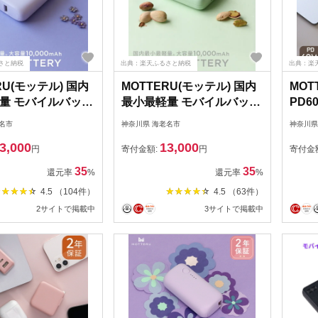
さと納税
出典：楽天ふるさと納税
出典：楽
RU(モッテル) 国内
MOTTERU(モッテル) 国内
MOT
量 モバイルバッテ
最小最軽量 モバイルバッテ
PD6
18W 大容量
リー PD18W 大容量
バッテ
名市
神奈川県 海老名市
神奈川県
0mAh スマホ約3回分
10,000mAh スマホ約3回分
マホ 
3,000
13,000
4g 2年保証（MOT-
充電 174g 2年保証（MOT-
MOT
円
寄付金額:
円
寄付金
01） パープル【
MB10001）ピスタチオ【
ジュ
35
35
還元率
%
還元率
%
 海老名市 】
神奈川県 海老名市 】
税【 
4.5 （104件）
4.5 （63件）
2サイトで掲載中
3サイトで掲載中