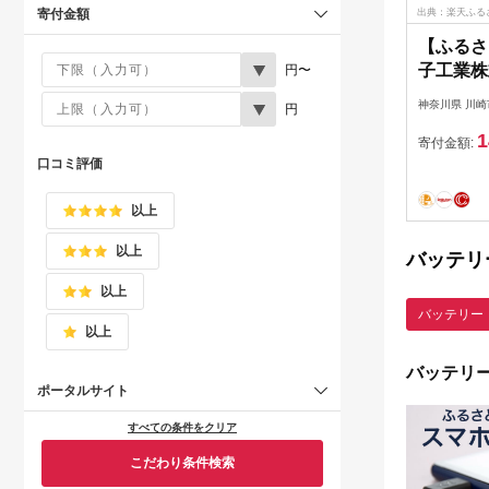
出典：楽天ふる
寄付金額
【ふるさ
子工業株
円〜
モバイル
神奈川県 川崎
円
10000m
1
LG-LP
寄付金額:
口コミ評価
可】 | 
すめ 送
以上
以上
バッテリ
以上
バッテリー
以上
バッテリ
ポータルサイト
すべての条件をクリア
こだわり条件検索