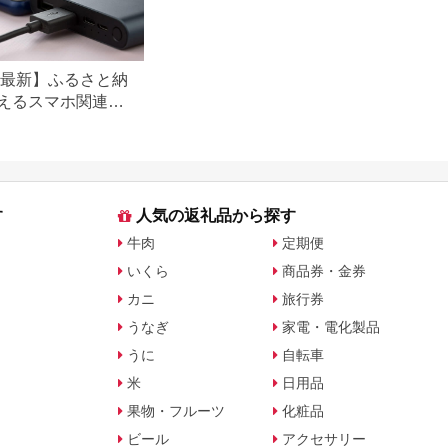
6年最新】ふるさと納
えるスマホ関連お
礼品
す
人気の返礼品から探す
牛肉
定期便
いくら
商品券・金券
カニ
旅行券
うなぎ
家電・電化製品
うに
自転車
米
日用品
果物・フルーツ
化粧品
ビール
アクセサリー