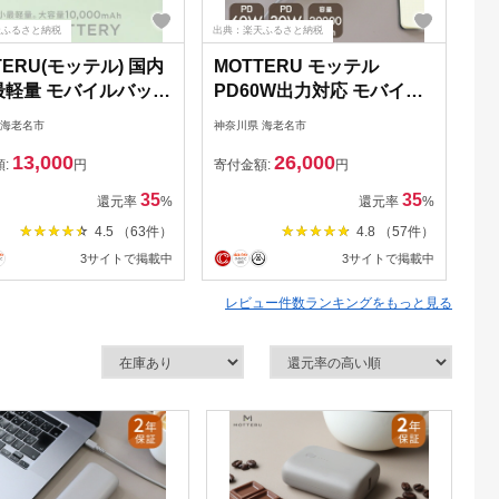
天ふるさと納税
出典：楽天ふるさと納税
出典
TERU(モッテル) 国内
MOTTERU モッテル
【
最軽量 モバイルバッテ
PD60W出力対応 モバイル
イ
PD18W 大容量
バッテリー 20,000mAh ス
SM
 海老名市
神奈川県 海老名市
大阪
000mAh スマホ約3回分
マホ 約4回分充電 2年保証
大
13,000
26,000
174g 2年保証（MOT-
MOT-MB20001 ラテグレー
イ
額:
円
寄付金額:
円
寄
0001）ピスタチオ【
ジュ 持ち運び ふるさと納
時
35
35
還元率
%
還元率
%
県 海老名市 】
税【 神奈川県 海老名市 】
プ
4.5 （63件）
4.8 （57件）
器 
3サイトで掲載中
3サイトで掲載中
G
び 
レビュー件数ランキングをもっと見る