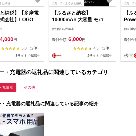
さと納税
出典：楽天ふるさと納税
出典：楽
と納税】【多摩電
【ふるさと納税】
【ふる
式会社】LOGOS
10000mAh 大容量 モバイ
Powe
バッテリー
ルバッテリー 急速充電 防
Fusio
市
愛知県 名古屋市
神奈川県
Ah PD20W対応
災電源 2.1A スマホ充電器
ーブ
4,000
6,000
124【カラー選択
小型 軽量 USB2ポート 2台
モデル
円
寄付金額:
円
寄付金
家電 製品 人気 おす
同時充電可能 LED液晶画面
気 
5.0 （2件）
4.5 （2件）
料無料
残量表示 携帯充電器
3サイトで掲載中
2サイトで掲載中
iphoneX 【PL保険加入済
み製品・安心】
ー・充電器の返礼品に関連しているカテゴリ
・充電器
その他
ー・充電器の返礼品に関連している記事の紹介