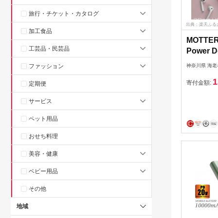
旅行・チケット・カタログ
出典：楽天ふる
加工食品
MOTTE
工芸品・民芸品
Power 
USB T
ファッション
神奈川県 海老
USB Ty
1
最大63W
寄付金額:
定期便
く充電 2
サービス
ACPD
ク【 神
ペット用品
おせち料理
美容・健康
ベビー用品
その他
地域