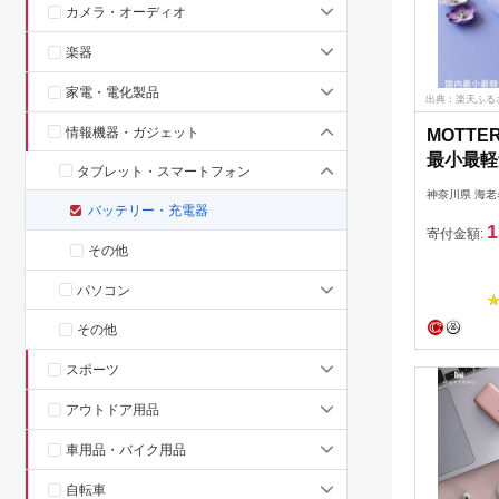
カメラ・オーディオ
楽器
家電・電化製品
出典：楽天ふる
情報機器・ガジェット
MOTTE
最小最軽
タブレット・スマートフォン
リー PD
神奈川県 海老
10,00
バッテリー・充電器
1
充電 17
寄付金額:
その他
MB100
神奈川県
パソコン
その他
スポーツ
アウトドア用品
車用品・バイク用品
自転車