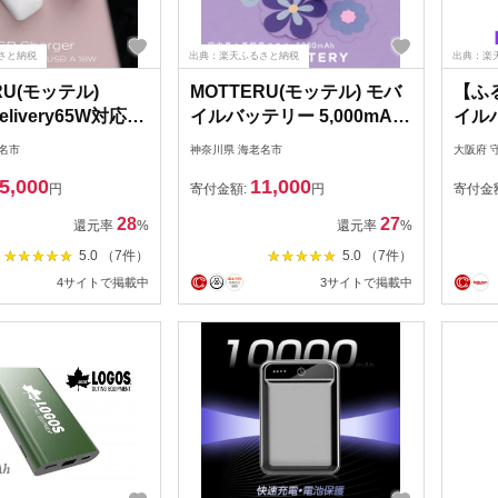
さと納税
出典：楽天ふるさと納税
出典：楽
RU(モッテル)
MOTTERU(モッテル) モバ
【ふ
Delivery65W対応
イルバッテリー 5,000mAh
イルバ
ype-C×1ポート、
PD20W対応 国内最小最軽
SMAR
名市
神奈川県 海老名市
大阪府 
pe-A×1ポート 合計
量クラス 2023年4月時点
大3
5,000
11,000
 AC充電器 かしこ
USB-C入出力 USB-A出力
イト
円
寄付金額:
円
寄付金
年保証（MOT-
PSE認証済 スマホ約1～1.5
時充電
28
27
還元率
%
還元率
%
65WU1）シェルピン
回分充電 2年保証（MOT-
プA 
5.0 （7件）
5.0 （7件）
奈川県 海老名市 】
MB5001-EC）ペールアイ
器 iP
4サイトで掲載中
3サイトで掲載中
リス【 神奈川県 海老名市
Gal
】
び 旅行