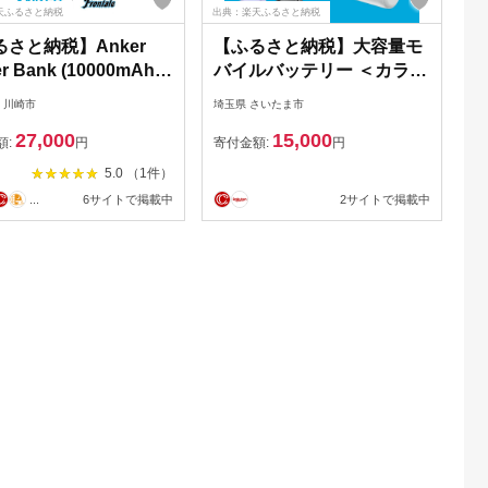
天ふるさと納税
出典：楽天ふるさと納税
さと納税】Anker
【ふるさと納税】大容量モ
r Bank (10000mAh,
バイルバッテリー ＜カラー
n, Built-In USB-C ケ
選択可＞ | 生活家電 日用品
 川崎市
埼玉県 さいたま市
ル) 川崎フロンターレ
人気 おすすめ 送料無料
27,000
15,000
 | 生活家電 日用品 人
額:
円
寄付金額:
円
おすすめ 送料無料
5.0 （1件）
...
6サイトで掲載中
2サイトで掲載中