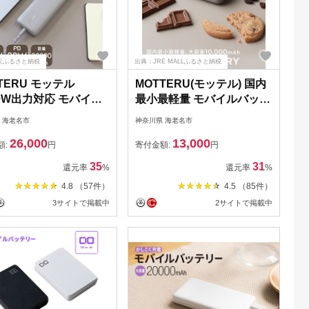
天ふるさと納税
出典：JRE MALLふるさと納税
TERU モッテル
MOTTERU(モッテル) 国内
0W出力対応 モバイル
最小最軽量 モバイルバッテ
リー 20,000mAh ス
リー PD18W 大容量
 海老名市
神奈川県 海老名市
約4回分充電 2年保証
10,000mAh スマホ約３回
26,000
13,000
-MB20001 ラテグレー
分充電 174g ２年保証
額:
円
寄付金額:
円
 持ち運び ふるさと納
（MOT-MB10001）ラテグ
35
31
還元率
%
還元率
%
神奈川県 海老名市 】
レージュ【 キャンプ アウ
4.8 （57件）
4.5 （85件）
トドア 電熱ベスト 使用可
3サイトで掲載中
2サイトで掲載中
神奈川県 海老名市 】