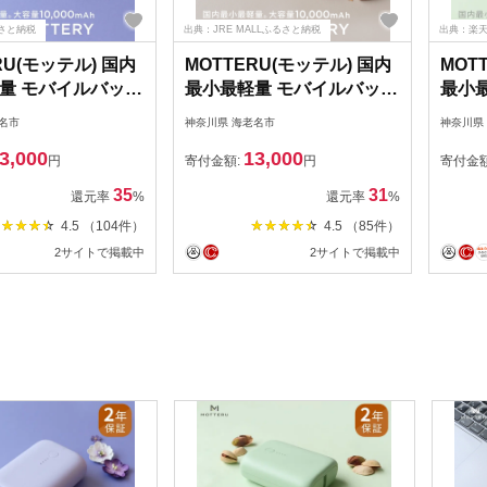
さと納税
出典：JRE MALLふるさと納税
出典：楽
RU(モッテル) 国内
MOTTERU(モッテル) 国内
MOT
量 モバイルバッテ
最小最軽量 モバイルバッテ
最小
18W 大容量
リー PD18W 大容量
リー 
名市
神奈川県 海老名市
神奈川県
0mAh スマホ約3回分
10,000mAh スマホ約３回
10,
3,000
13,000
4g 2年保証（MOT-
分充電 174g ２年保証
充電 
円
寄付金額:
円
寄付金
01） パープル【
（MOT-MB10001）ラテグ
MB1
35
31
還元率
%
還元率
%
 海老名市 】
レージュ【 キャンプ アウ
神奈川
4.5 （104件）
4.5 （85件）
トドア 電熱ベスト 使用可
2サイトで掲載中
2サイトで掲載中
神奈川県 海老名市 】