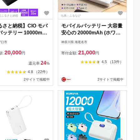
天ふるさと納税
出典：ふるなび
るさと納税】CIO モバ
モバイルバッテリー 大容量
ッテリー 10000mAh
安心の 20000mAh (ホワイ
TCOBY Pro SLIM 最
ト) モバイル スマホ充電器
守口市
神奈川県 海老名市
5W出力 ブラック／ホワ
20,000
21,000
｜合計30W3ポート 同
額:
円
寄付金額:
円
 薄型 タイプC タイ
4.5 （13件）
24
還元率
%
スマホ ノートPC 充電
4.8 （22件）
hone Android iPad
2サイトで掲載中
2サイトで掲載中
axy コンパクト 持ち運
 [2184-2186]