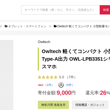
検索
タブレット・スマートフォン
Owltech 軽くてコンパクト 小型軽量モバイルバッテリー 
Owltech
Owltech 軽くてコンパクト 
Type-A出力 OWL-LPB3
スマホ
5.0 （7件）
（1件）
（6件）
9,000
26
寄付金額:
円
還元率:
神奈川県 海老名市
情報機器・ガジェット