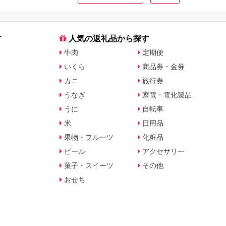
す
人気の返礼品から探す
牛肉
定期便
いくら
商品券・金券
カニ
旅行券
うなぎ
家電・電化製品
うに
自転車
米
日用品
果物・フルーツ
化粧品
ビール
アクセサリー
菓子・スイーツ
その他
おせち