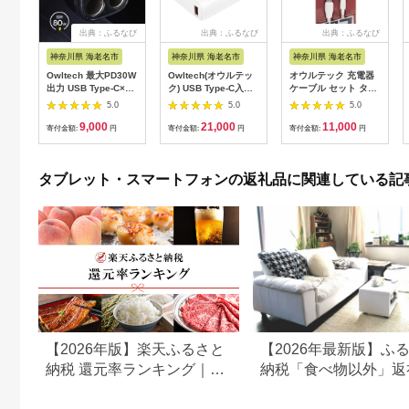
出典：ふるなび
出典：ふるなび
出典：ふるなび
神奈川県 海老名市
神奈川県 海老名市
神奈川県 海老名市
Owltech 最大PD30W
Owltech(オウルテッ
オウルテック 充電器
出力 USB Type-C×1
ク) USB Type-C入出
ケーブル セット タイ
USB Type-A×1 アク
力
プCケーブル & AC充
5.0
5.0
5.0
セサリーソケット×2
PowerDelivery30W
電器
9,000
21,000
11,000
ダイレクト型 車載充
対応 10000mAh モバ
寄付金額:
円
寄付金額:
円
寄付金額:
円
電器 OWL-
イルバッテリー OWL-
CCUCD2D2-BK【 ガ
LPB10020-WH ホワ
ジェット 海老名市 】
イト
タブレット・スマートフォンの返礼品に関連している記
【2026年版】楽天ふるさと
【2026年最新版】ふ
納税 還元率ランキング｜高
納税「食べ物以外」返
還元率返礼品をジャンル別
の還元率ランキング！