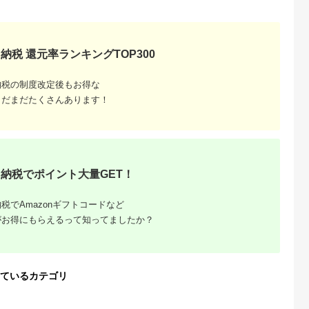
典：ふるなび
出典：ふるなび
出典：ふるなび
出典：ふるな
海老名市
栃木県 那須烏山市
栃木県 那須烏山市
神奈川県 海老名市
納税 還元率ランキングTOP300
U(モッテル)
135-1【スターライ
135-1【ミッドナイ
Owltech(オウルテッ
で絡まない
ト】高性能リユース
ト】高性能リユース
ク) バイオマス素材使
ーブル 急
スマホ Apple
スマホ Apple
用 耐屈曲2万回以上
5.0
5.0
5.0
5.0
納税の制度改定後もお得な
ータ転送対
iPhoneSE 3 64GB
iPhoneSE 3 64GB
PD60W充電／データ
,000
135,000
135,000
6,000
to USB-C
SIMロック解除済
SIMロック解除済 本
転送 USB Type-C to
円
寄付金額:
円
寄付金額:
円
寄付金額:
円
まだまだたくさんあります！
 2年保証
iPhone本体のみ
体のみ ｜ 中古 再生品
USB Type-C エコナ
本体 端末
クスケーブル OWL-
200） スモ
CBECOCC15-WH ホ
ック 【 神
ワイト
老名市 スマ
 充電ケー
プA ガジェ
納税でポイント大量GET！
税でAmazonギフトコードなど
がお得にもらえるって知ってましたか？
！寄付金額
ているカテゴリ
の家電返