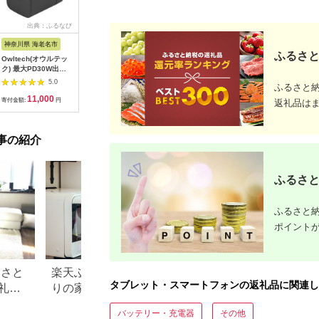
出典：ふるなび
出典：ふるなび
出典：ふるなび
出
神奈川県 海老名市
佐賀県 鳥栖市
神奈川県 海老名市
神奈川県 
ふるさと
Owltech(オウルテッ
iPad mini 第5世代
ケーブル マグネット
MOTTER
ク) 最大PD30W出力
64GB Cellular + Wi-
1m ブラック ケーブ
しなやか
GaN採用 USB Type-
Fiモデル シルバー 中
ル
シリコンケ
5.0
5.0
5.0
ふるさと
C×1 USB Type-A×1
古 アイパッド 本体
速充電 デ
11,000
85,000
8,000
7
AC充電器 OWL-
応 USB-A 
寄付金額:
円
寄付金額:
円
寄付金額:
円
寄付金額:
返礼品は
APD30C1A1R-BK ブ
2m 全8色
ラック
（MOT-
SCBACG
事の紹介
ーキーブラ
奈川県 海
ホケーブル
ブル タイ
ふるさと
ット】
ふるさと納
ポイント
るさと
楽天ふるさと納税でこだわ
1万・2万・3万円
タブレット・スマートフォンの返礼品に関連し
礼品
りの家電探し。おすすめラ
別、ふるさと納税
ンキングまとめ
礼品特集
バッテリー・充電器
その他