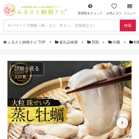
限度額をチェック
お気に入り
メニュー
検索
ふるさと納税ナビ TOP
返礼品検索
貝類
牡蠣
牡
詳細を見る