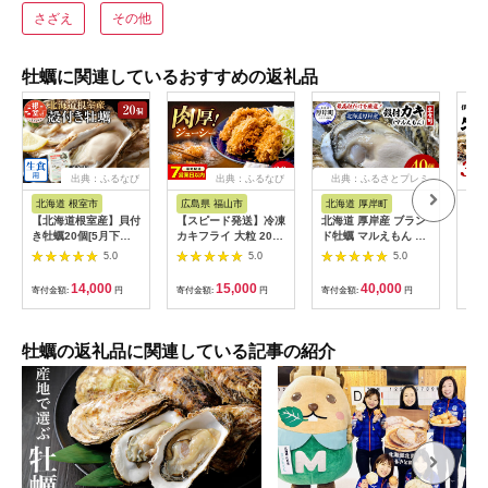
さざえ
その他
牡蠣に関連しているおすすめの返礼品
出典：ふるなび
出典：ふるなび
出典：ふるさとプレミ
アム
北海道 根室市
広島県 福山市
北海道 厚岸町
三
【北海道根室産】貝付
【スピード発送】冷凍
北海道 厚岸産 ブラン
牡蠣
き牡蠣20個[5月下旬
カキフライ 大粒 20個
ド牡蠣 マルえもん 殻
個 
以降発送] A-54009
[BACG001] カキフラ
付き 牡蠣 LLサイズ
5.0
5.0
5.0
イ
40個 【光輝】 [ 魚貝
類 生牡蠣 海鮮 海の幸
14,000
15,000
40,000
寄付金額:
円
寄付金額:
円
寄付金額:
円
寄付
生食用牡蠣 生食用 生
食用殻付き牡蠣 濃厚
甘み オイスター ]
牡蠣の返礼品に関連している記事の紹介