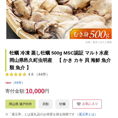
出典：楽天ふるさと納税
牡蠣 冷凍 蒸し牡蠣 500g MSC認証 マルト水産
岡山県邑久町虫明産 【 かき カキ 貝 海鮮 魚介
類 魚介 】
4.8 （44件）
（44件）
10,000
寄付金額:
円
お気に入り
岡山県 瀬戸内市
貝類
牡蠣
※「還元率」とは返礼品のお得度を測る指標です
（還元率とは）