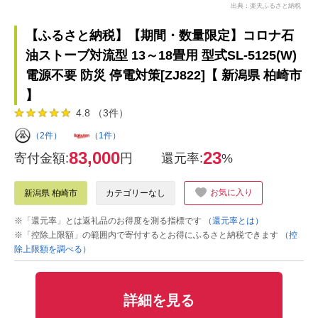
出典：楽天ふるさと納税
【ふるさと納税】【期間・数量限定】コロナ石
油ストーブ対流型 13～18畳用 型式SL-5125(W)
電源不要 防災 停電対策[ZJ822]【 新潟県 柏崎市
】
4.8 （3件）
（2件）
（1件）
83,000
23
寄付金額:
円
還元率:
%
お気に入り
新潟県 柏崎市
カテゴリーなし
※「還元率」とは返礼品のお得度を測る指標です
（還元率とは）
※「控除上限額」の範囲内で寄付するとお得にふるさと納税できます
（控
除上限額を調べる）
詳細を見る