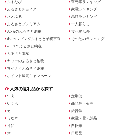
ふるなび
還元率ランキング
ふるさとチョイス
家電ランキング
さとふる
高額ランキング
ふるさとプレミアム
一人暮らし
ANAのふるさと納税
食べ物以外
dショッピングふるさと納税百選
その他のランキング
au PAY ふるさと納税
ふるさと本舗
ヤフーのふるさと納税
マイナビふるさと納税
ポイント還元キャンペーン
人気の返礼品から探す
牛肉
定期便
いくら
商品券・金券
カニ
旅行券
うなぎ
家電・電化製品
うに
自転車
米
日用品