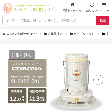
限度額をチェック
お気に入り
メニュー
検索
ふるさと納税ナビ TOP
返礼品検索
カテゴリーなし
【ふ
詳細を見る