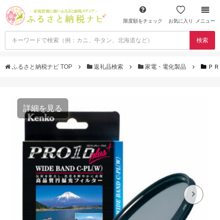
限度額をチェック
お気に入り
メニュー
検索
ふるさと納税ナビ TOP
返礼品検索
家電・電化製品
ＰＲ
詳細を見る