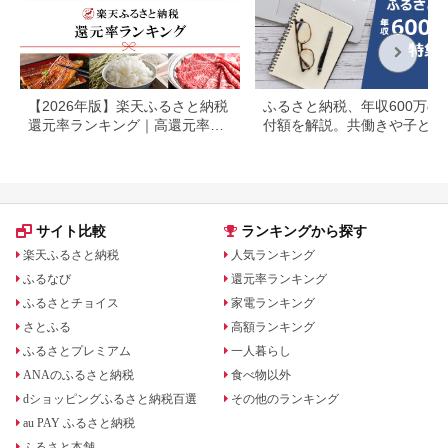
【2026年版】楽天ふるさと納税
ふるさと納税、年収600万の
還元率ランキング｜高還元率返
付額を解説。共働きや子ども
礼品をジャンル別に比較
いる場合も
サイト比較
ランキングから探す
楽天ふるさと納税
人気ランキング
ふるなび
還元率ランキング
ふるさとチョイス
家電ランキング
さとふる
高額ランキング
ふるさとプレミアム
一人暮らし
ANAのふるさと納税
食べ物以外
dショッピングふるさと納税百選
その他のランキング
au PAY ふるさと納税
ふるさと本舗