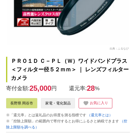
出典：ふるなび
ＰＲＯ１Ｄ Ｃ－ＰＬ（Ｗ）ワイドバンドプラス
＜フィルター径５２ｍｍ＞ ｜ レンズフィルター
カメラ
25,000
28
寄付金額:
円
還元率:
%
お気に入り
長野県 岡谷市
家電・電化製品
※「還元率」とは返礼品のお得度を測る指標です
（還元率とは）
※「控除上限額」の範囲内で寄付するとお得にふるさと納税できます
（控
除上限額を調べる）