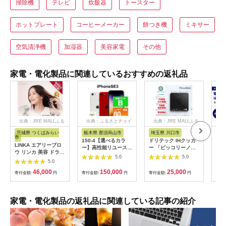
掃除機
テレビ
炊飯器
トースター
ホットプレート
コーヒーメーカー
餅つき機
ミキサー
空気清浄機
加湿器
美容家電
その他
家電・電化製品に関連しているおすすめの返礼品
出典：JRE MALLふる
出典：ふるさとチョイ
出典：JRE MALLふる
さと納税
ス
さと納税
茨城県 つくばみらい
栃木県 那須烏山市
埼玉県 川口市
広
市
150-4【選べるカラ
ドリテック IHクッカ
工具
LINKA エアリーブロ
ー】高性能リユース
ー 「ピッコリーノ」
だこ
ウ リンカ 美容 ドライ
スマホ Apple
ブラック DI-
200
5.0
5.0
ヤー ヘアケア 髪 エス
5.0
iPhoneSE 3 128GB
217BK【1642626】
具
テ ギフト ラッピング
SIMロック解除済 本
46,000
150,000
25,000
贈呈品 プレゼント 母
寄付金額:
円
寄付金額:
円
寄付金額:
円
寄付
体のみ ｜ 中古 再生品
の日 母の日準備 母の
本体 端末
日ギフト [EV08-NT]
家電・電化製品の返礼品に関連している記事の紹介