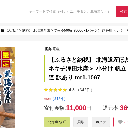
検索
【ふるさと納税】 北海道産ほたて玉冷500g（500g×1パック） 刺身用 ＜カネキチ澤田水産＞
北海道産
【ふるさと納税】 北海道産ほたて
ネキチ澤田水産＞ 小分け 帆立 
道 訳あり mr1-1067
4.8 （342件）
（342件）
11,000
36
寄付金額:
円
還元率:
お
北海道 森町
貝類
ホタテ