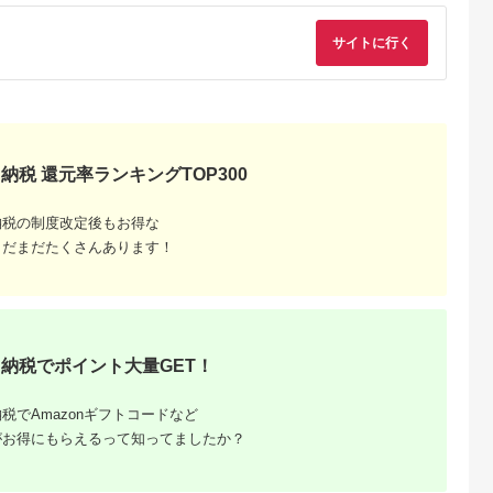
Lふるさと納税
出典：ふるなび
出典：ふるなび
出典：ふるな
サイトに行く
部町
青森県 むつ市
岩手県 大船渡市
北海道 根室市
海道産 ベビ
陸奥湾産ほたて干し貝
訳あり ホタテ 500g
いくら醤油漬け
タテ 3kg
柱(Sサイズ100g×2)
＼ ほたて ／
100g×4P、ほたて貝
袋） 不揃い
柱500g×2P D-70036
5.0
5.0
5.0
5.0
凍 ホタテ 帆
0,500
14,500
12,000
58,000
円
寄付金額:
円
寄付金額:
円
寄付金額:
円
納税 還元率ランキングTOP300
納税の制度改定後もお得な
まだまだたくさんあります！
納税でポイント大量GET！
税でAmazonギフトコードなど
dショッ
がお得にもらえるって知ってましたか？
税百選」
返礼品な