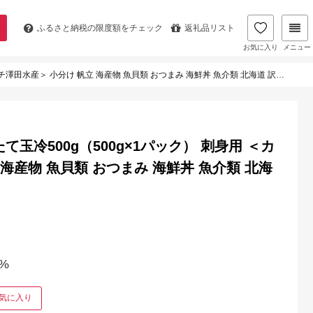
ふるさと納税の
限度額をチェック
返礼品リスト
お気に入り
メニュー
 小分け 帆立 海産物 魚貝類 おつまみ 海鮮丼 魚介類 北海道 訳あり mr1-1067
玉冷500g（500g×1パック） 刺身用 ＜カ
海産物 魚貝類 おつまみ 海鮮丼 魚介類 北海
%
気に入り