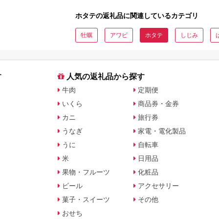
に比較
どを紹介
ホタテの返礼品に関連しているカテゴリ
牡蠣
アワビ
ホタテ
しじみ
す
人気の返礼品から探す
牛肉
定期便
いくら
商品券・金券
カニ
旅行券
うなぎ
家電・電化製品
うに
自転車
米
日用品
果物・フルーツ
化粧品
ビール
アクセサリー
菓子・スイーツ
その他
おせち