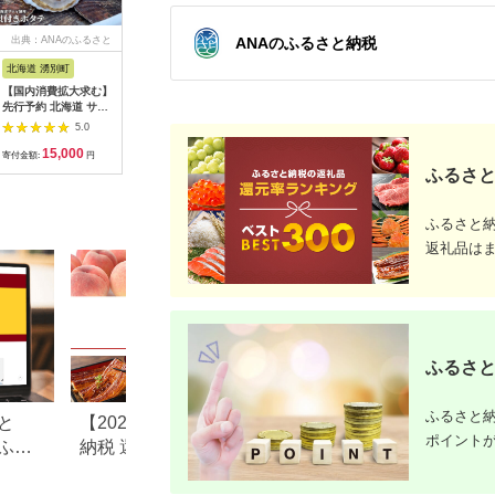
ANAのふるさと納税
出典：ANAのふるさと
出典：ふるなび
出典：ふるさとチョイ
出典：JA
納税
ス
北海道 湧別町
北海道 利尻富士町
北海道 函館市
北海道 鹿
【国内消費拡大求む】
活ホタテ3kg！~2026
北海道噴火湾産 ベビ
訳あり 北
先行予約 北海道 サロ
年11月発送~北海道利
ーホタテ800g 1600g
ーボイルホ
マ湖産 貝付き ホタ
尻島から直送！【北勝
北海道 噴火湾産 ボイ
（1kg×3
5.0
5.0
5.0
テ 10枚 帆立 ほたて
佐々木】
ル ベビーホタテ 選べ
加熱用 冷
15,000
14,000
10,000
2
刺身 海鮮 魚介 国産
る 内容量 1パック 2
立
寄付金額:
円
寄付金額:
円
寄付金額:
円
寄付金額:
殻付き 冷蔵 オホーツ
パック 新鮮 スチーム
ふるさと
ク 魚貝類 貝付きホタ
ボイル 急速冷凍 ホタ
テ 魚介類
テ 旨み 食べやすい サ
イズ お手軽 便利 フラ
ふるさと
イ 炒め物 パスタ 料理
アレンジ プリプリ食
返礼品は
感 濃厚 魚介 冷凍 お
取り寄せ グルメ 函館
市 送料無料_HD117-
046-sku
ふるさと
ふるさと納
と
【2026年版】楽天ふるさと
ドコモが手掛ける「
ポイント
ふる
納税 還元率ランキング｜高
ピングふるさと納
も解
還元率返礼品をジャンル別
とは？評判や人気