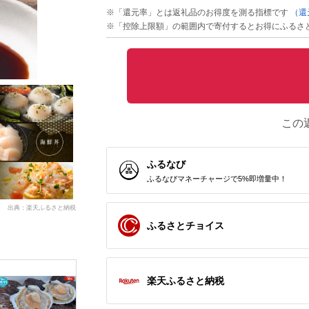
※「還元率」とは返礼品のお得度を測る指標です
（還
※「控除上限額」の範囲内で寄付するとお得にふるさ
この
ふるなび
ふるなびマネーチャージで5%即増量中！
出典：楽天ふるさと納税
ふるさとチョイス
楽天ふるさと納税