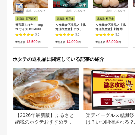
出典：ふるなび
出典：ふるなび
出典：ふるなび
北海道 長万部町
北海道 根室市
北海道 根室市
湾宝蒸しほたて 1kg
＼漁業者応援品／【北
＼漁業者応援品／【北
2Lサイズ OSMK018 |
海道根室産】ホタテ貝
海道根室産】刺身用ホ
ほたて
柱真空パック500g A-
タテ貝柱500g×3P(計
5.0
5.0
5.0
57036
1.5kg) D-05005
13,500
14,000
58,000
寄付金額:
円
寄付金額:
円
寄付金額:
円
ホタテの返礼品に関連している記事の紹介
【2026年最新版】ふるさと
楽天イーグルス感謝祭
納税のホタテおすすめラン
は？いつ開催される？
キング｜還元率・内容量で
さと納税での活用方法