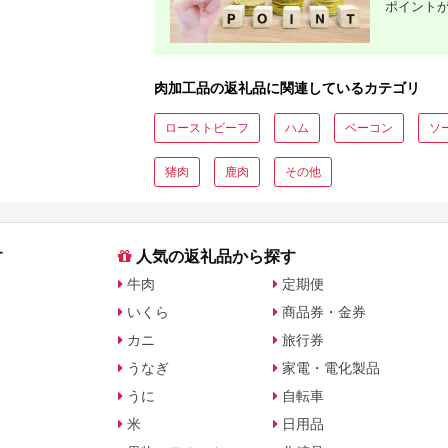
ポイント
肉加工品の返礼品に関連しているカテゴリ
ローストビーフ
ハム
ベーコン
ソ
猪肉
鹿肉
その他
す
人気の返礼品から探す
牛肉
定期便
いくら
商品券・金券
カニ
旅行券
うなぎ
家電・電化製品
うに
自転車
米
日用品