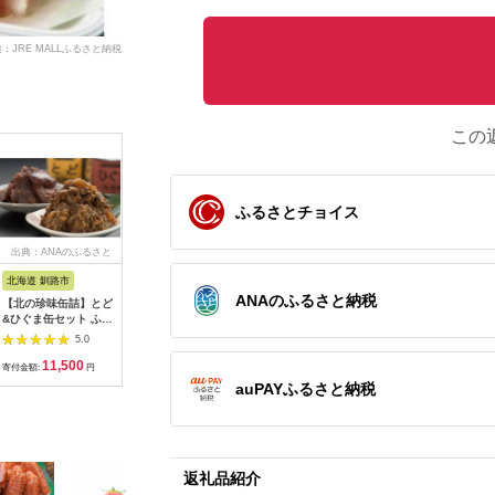
：JRE MALLふるさと納税
この
ふるさとチョイス
出典：ANAのふるさと
出典：ふるなび
出典：ふるさとプレミ
出
納税
アム
北海道 釧路市
岡山県 西粟倉村
北海道 新ひだか町
北海道 池
ANAのふるさと納税
【北の珍味缶詰】とど
森のジビエ 鹿肉味付
北海道産 鹿肉 おつま
北海道 い
&ひぐま缶セット ふる
き詰合せセット 計
み セット 缶詰 3種 計
バーグ12個
さと納税 肉 _F4F-
600g A-JJ-A19A
6缶 ＆ ジャーキー 1
1200g 
5.0
5.0
5.0
0506
種
田牛 テレ
11,500
15,000
14,000
1
ランド牛 
寄付金額:
円
寄付金額:
円
寄付金額:
円
寄付金額:
海道牛 国
auPAYふるさと納税
グ 牛肉10
返礼品紹介