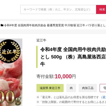
検索
令和4年度 全国肉用牛枝肉共励会 最優秀賞受賞 中川牧場 近江牛 バラ切り落とし 5
近江牛
令和4年度 全国肉用牛枝肉共励
とし 500g （株）髙島屋洛西店
牛
10,000
寄付金額:
円
滋賀県 東近江市
肉
肉加工品
※「還元率」とは返礼品のお得度を測る指標です
（還
※「控除上限額」の範囲内で寄付するとお得にふるさ