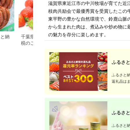
滋賀県東近江市の中川牧場が育てた近江
枝肉共励会で最優秀賞を受賞したこの
東平野の豊かな自然環境で、鈴鹿山脈
から生まれた肉は、煮込みや炒め物に
の魅力を存分に楽しめます。
さと納
千葉県 東庄町のふるさと納
徳島県 石井町のふ
税のご紹介
税のご紹介
ふるさと
ふるさと
返礼品は
ふるさと
ふるさと納