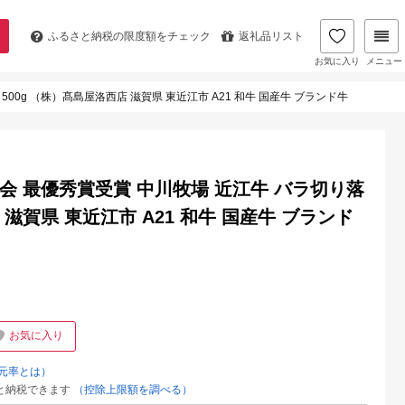
ふるさと納税の
限度額をチェック
返礼品リスト
お気に入り
メニュー
00g （株）髙島屋洛西店 滋賀県 東近江市 A21 和牛 国産牛 ブランド牛
会 最優秀賞受賞 中川牧場 近江牛 バラ切り落
 滋賀県 東近江市 A21 和牛 国産牛 ブランド
お気に入り
元率とは）
と納税できます
（控除上限額を調べる）