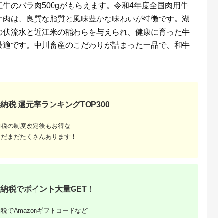
牛のバラ肉500gがもらえます。令和4年度全国肉用牛
牛肉は、良質な脂質と風味豊かな味わいが特徴です。湖
の伏流水と近江米の稲わらを与えられ、健康に育った牛
最適です。中川畜産のこだわりが詰まった一品で、和牛
るさと納
納税 還元率ランキングTOP300
納税の制度改定後もお得な
まだまだたくさんあります！
納税でポイント大量GET！
税でAmazonギフトコードなど