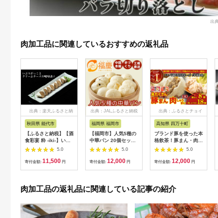
出典
肉加工品に関連しているおすすめの返礼品
出典：楽天ふるさと納
出典：JALふるさと納税
出典：ふるさとチョイ
税
ス
秋田県 能代市
福岡県 福岡市
高知県 四万十町
【ふるさと納税】【酒
【福岡市】人気5種の
ブランド豚を使った本
食彩宴 粋 -iki-】いぶ
中華パン 20個セット
格飲茶！豚まん・肉し
りがっことクリームチ
| 福岡県 福岡 九州 返
ゅうまいセット(大)
5.0
5.0
5.0
ーズの味噌漬け 8枚入
礼品 納税 お取り寄せ
Qak-28 肉まん 中華
11,500
12,000
12,000
り×3パック 惣菜 漬物
グルメ 取り寄せ グル
まん 冷凍 人気 おすす
寄付金額:
円
寄付金額:
円
寄付金額:
円
ご当地グルメ つまみ
メ 食品 お取り寄せ 中
め 惣菜 国産
お酒のあて お届
華まん 中華饅頭 肉ま
け：入金確認後、2週
ん 豚まん あんまん 詰
肉加工品の返礼品に関連している記事の紹介
間～1か月程度でお届
め合わせ セット 食べ
けします。※在庫状況
比べセット 食べ比べ
によってお待ちいただ
中華 ご当地 食べ物
く場合がございます。