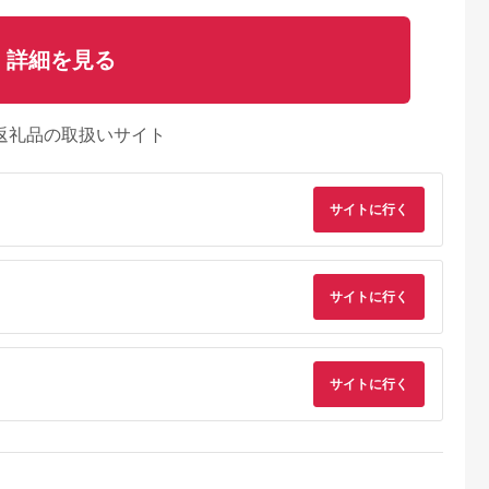
詳細を見る
返礼品の取扱いサイト
サイトに行く
典：ふるラボ
出典：JALふるさと納税
出典：ふるさとプレミ
出典：ふるラ
アム
田町
北海道 岩見沢市
北海道 赤平市
徳島県 海陽町
サイトに行く
けだ牛ハン
贈答用 ハム・ソーセ
たきもとのしゃぶしゃ
阿波尾鶏 ソーセージ
×100g 計
ージギフトセット「北
ぶ用ラム肉500g×2パ
20本 ウインナー 地
冷凍 小分け 池
の国から」北海道物語
ック（計1kg） 羊肉
国産 洋風 惣菜 冷凍
5.0
5.0
5.0
5.0
ビで紹介 ブ
【KDS-300】ギフト
ラム肉
8,000
10,000
19,000
10,000
牛肉 お肉 北
プレゼント お中元 お
円
寄付金額:
円
寄付金額:
円
寄付金額:
円
産 ハンバー
歳暮 贈り物 季節 限定
サイトに行く
0％
丸大食品